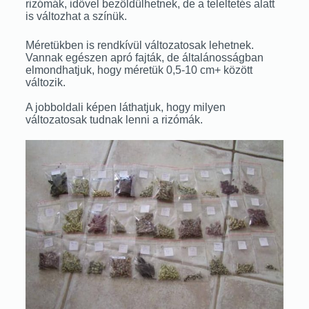
rizómák, idővel bezöldülhetnek, de a teleltetés alatt
is változhat a színük.
Méretükben is rendkívül változatosak lehetnek.
Vannak egészen apró fajták, de általánosságban
elmondhatjuk, hogy méretük 0,5-10 cm+ között
változik.
A jobboldali képen láthatjuk, hogy milyen
változatosak tudnak lenni a rizómák.