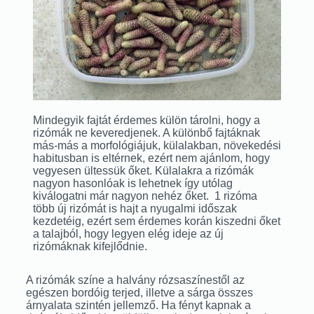
Mindegyik fajtát érdemes külön tárolni, hogy a
rizómák ne keveredjenek. A különbő fajtáknak
más-más a morfológiájuk, külalakban, növekedési
habitusban is eltérnek, ezért nem ajánlom, hogy
vegyesen ültessük őket. Külalakra a rizómák
nagyon hasonlóak is lehetnek így utólag
kiválogatni már nagyon nehéz őket. 1 rizóma
több új rizómát is hajt a nyugalmi időszak
kezdetéig, ezért sem érdemes korán kiszedni őket
a talajból, hogy legyen elég ideje az új
rizómáknak kifejlődnie.
A rizómák színe a halvány rózsaszínestől az
egészen bordóig terjed, illetve a sárga összes
árnyalata szintén jellemző. Ha fényt kapnak a