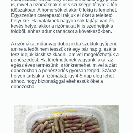
is, mivel a rizómáknak nincs szüksége fényre a téli
időszakban. A hőmérséklet akár 0 fokig is lemehet.
Egyszerűen cserepestől rakjuk el őket a teleltető
helyükre. Ha valakinek nagyon sok fajtája van és
kevés helye, akkor a rizómákat ki is szedhetjük a
földből, ehhez adunk tanácsot a következőkben.
A rizómákat műanyag dobozokba szoktuk gyűjteni,
amire a fedőt nem tesszük rá egy pár napig, ezáltal
lesz idejük kicsit szikkadni, amivel megelőzhetjük a
penészedést. Ha türelmetlenek vagyunk, akár az
egész éves termésünk is tönkremehet, mivel a zárt
dobozokban a penészedés gyorsan terjed. Száraz
helyen tartsuk a rizómákat, így 4-5 nap elég lehet
ahhoz, hogy biztonsággal eltehessük őket a
dobozokba.