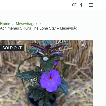
0
Ft
Home
Mesevirágok
Achimenes SRG’s The Lone Star – Mesevirág
SOLD OUT