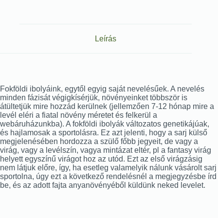
Leírás
Fokföldi ibolyáink, egytől egyig saját nevelésűek. A nevelés
minden fázisát végigkísérjük, növényeinket többször is
átültetjük mire hozzád kerülnek (jellemzően 7-12 hónap mire a
levél eléri a fiatal növény méretet és felkerül a
webáruházunkba). A fokföldi ibolyák változatos genetikájúak,
és hajlamosak a sportolásra. Ez azt jelenti, hogy a sarj külső
megjelenésében hordozza a szülő főbb jegyeit, de vagy a
virág, vagy a levélszín, vagya mintázat eltér, pl a fantasy virág
helyett egyszínű virágot hoz az utód. Ezt az első virágzásig
nem látjuk előre, így, ha esetleg valamelyik nálunk vásárolt sarj
sportolna, úgy ezt a következő rendelésnél a megjegyzésbe írd
be, és az adott fajta anyanövényéből küldünk neked levelet.