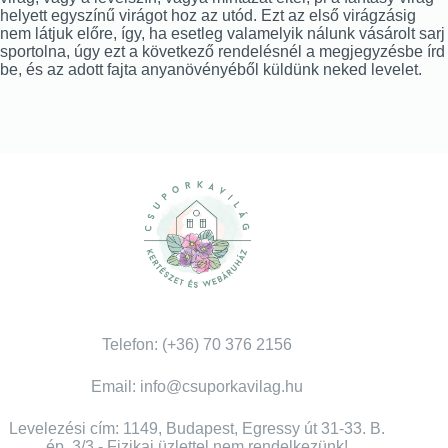
helyett egyszínű virágot hoz az utód. Ezt az első virágzásig
nem látjuk előre, így, ha esetleg valamelyik nálunk vásárolt sarj
sportolna, úgy ezt a következő rendelésnél a megjegyzésbe írd
be, és az adott fajta anyanövényéből küldünk neked levelet.
Telefon: (+36) 70 376 2156
Email: info@csuporkavilag.hu
Levelezési cím: 1149, Budapest, Egressy út 31-33. B.
ép. 3/3 - Fizikai üzlettel nem rendelkezünk!