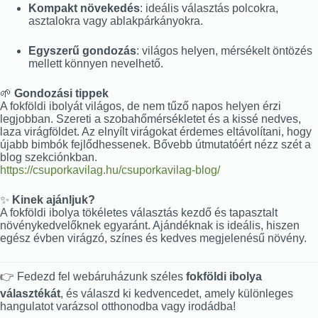
Kompakt növekedés
: ideális választás polcokra,
asztalokra vagy ablakpárkányokra.
Egyszerű gondozás
: világos helyen, mérsékelt öntözés
mellett könnyen nevelhető.
🌱
Gondozási tippek
A fokföldi ibolyát világos, de nem tűző napos helyen érzi
legjobban. Szereti a szobahőmérsékletet és a kissé nedves,
laza virágföldet. Az elnyílt virágokat érdemes eltávolítani, hogy
újabb bimbók fejlődhessenek. Bővebb útmutatóért nézz szét a
blog szekciónkban.
https://csuporkavilag.hu/csuporkavilag-blog/
✨
Kinek ajánljuk?
A fokföldi ibolya tökéletes választás kezdő és tapasztalt
növénykedvelőknek egyaránt. Ajándéknak is ideális, hiszen
egész évben virágzó, színes és kedves megjelenésű növény.
👉 Fedezd fel webáruházunk széles
fokföldi ibolya
választékát
, és válaszd ki kedvencedet, amely különleges
hangulatot varázsol otthonodba vagy irodádba!