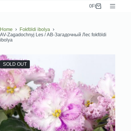
0
Ft
Home
Fokföldi ibolya
AV-Zagadochnyj Les / АВ-Загадочный Лес fokföldi
ibolya
SOLD OUT