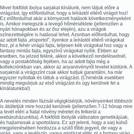
Mivel fokföldi ibolya sarjakat kínálunk, nem látjuk előre a
virágzást, így előfordulhat, hogy a leírástól eltérő virágot hoz!
Ez előfordulhat akár a környezeti hatások következményeként
is. Amikor melegszik a levegő hőmérséklete (jellemzően a
nyári hónapokban és az ősz elején), azu a virágok
színezettségére is hatással lehet. Azonban előfordulhat, hogy
az adott fajta „elsportol”, ilyenkor a leírástól eltérő virágokat
hoz, pl a fehér virágú fajta, teljesen kék virágokat hoz vagy a
fantasy mintás fajta, egyszínű virágokat nyílik. Ebben az
esetben, ha jelzed felénk, akkor a következő rendelésednél,
vagy a postaköltség fejében, ha az adott fajta még a
kollekciónkban van, akkor az anyanövényről levelet küldünk. A
sarjaknál a virágszínt csak akkor tudjuk garantálni, ha már
egyszer nyílottak és láttuk a virágzást. (Chimérák esetében
mindig megvárjuk az első virágzást és úgy kerülnek fel a
kínálatunkba!)
A nevelés minden fázisát végigkísérjük, növényeinket többször
is átültetjük mire hozzád kerülnek (jellemzően 7-12 hónap mire
a levél eléri a fiatal növény méretet és felkerül a
webáruházunkba). A fokföldi ibolyák változatos genetikájúak,
és hajlamosak a sportolásra. Ez azt jelenti, hogy a sarj külső
megjelenésében hordozza a szülő főbb jegyeit, de vagy a
virág, vagy a levélszín, vagya mintázat eltér, pl a fantasy virág