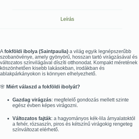
Leírás
A
fokföldi ibolya (Saintpaulia)
a világ egyik legnépszerűbb
szobanövénye, amely gyönyörű, hosszan tartó virágzásával és
változatos színvilágával díszíti otthonodat. Kompakt méretének
köszönhetően kisebb lakásokban, irodákban és
ablakpárkányokon is könnyen elhelyezhető.
🌸
Miért válaszd a fokföldi ibolyát?
Gazdag virágzás
: megfelelő gondozás mellett szinte
egész évben képes virágozni.
Változatos fajták
: a hagyományos kék-lila árnyalatoktól
a fehér, rózsaszín, piros és kétszínű virágokig rengeteg
színváltozat elérhető.