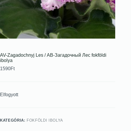
AV-Zagadochnyj Les / АВ-Загадочный Лес fokföldi
ibolya
1590
Ft
Elfogyott
KATEGÓRIA:
FOKFÖLDI IBOLYA