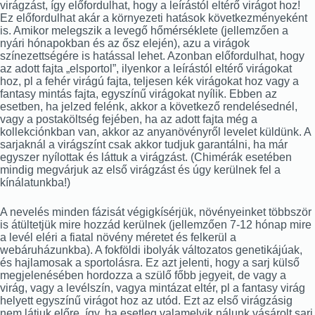
virágzást, így előfordulhat, hogy a leírástól eltérő virágot hoz!
Ez előfordulhat akár a környezeti hatások következményeként
is. Amikor melegszik a levegő hőmérséklete (jellemzően a
nyári hónapokban és az ősz elején), azu a virágok
színezettségére is hatással lehet. Azonban előfordulhat, hogy
az adott fajta „elsportol”, ilyenkor a leírástól eltérő virágokat
hoz, pl a fehér virágú fajta, teljesen kék virágokat hoz vagy a
fantasy mintás fajta, egyszínű virágokat nyílik. Ebben az
esetben, ha jelzed felénk, akkor a következő rendelésednél,
vagy a postaköltség fejében, ha az adott fajta még a
kollekciónkban van, akkor az anyanövényről levelet küldünk. A
sarjaknál a virágszínt csak akkor tudjuk garantálni, ha már
egyszer nyílottak és láttuk a virágzást. (Chimérák esetében
mindig megvárjuk az első virágzást és úgy kerülnek fel a
kínálatunkba!)
A nevelés minden fázisát végigkísérjük, növényeinket többször
is átültetjük mire hozzád kerülnek (jellemzően 7-12 hónap mire
a levél eléri a fiatal növény méretet és felkerül a
webáruházunkba). A fokföldi ibolyák változatos genetikájúak,
és hajlamosak a sportolásra. Ez azt jelenti, hogy a sarj külső
megjelenésében hordozza a szülő főbb jegyeit, de vagy a
virág, vagy a levélszín, vagya mintázat eltér, pl a fantasy virág
helyett egyszínű virágot hoz az utód. Ezt az első virágzásig
nem látjuk előre, így, ha esetleg valamelyik nálunk vásárolt sarj