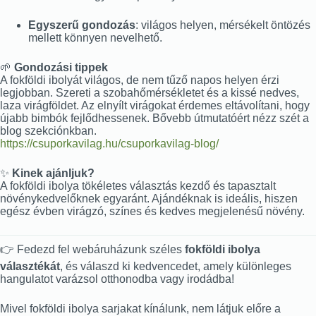
Egyszerű gondozás
: világos helyen, mérsékelt öntözés
mellett könnyen nevelhető.
🌱
Gondozási tippek
A fokföldi ibolyát világos, de nem tűző napos helyen érzi
legjobban. Szereti a szobahőmérsékletet és a kissé nedves,
laza virágföldet. Az elnyílt virágokat érdemes eltávolítani, hogy
újabb bimbók fejlődhessenek. Bővebb útmutatóért nézz szét a
blog szekciónkban.
https://csuporkavilag.hu/csuporkavilag-blog/
✨
Kinek ajánljuk?
A fokföldi ibolya tökéletes választás kezdő és tapasztalt
növénykedvelőknek egyaránt. Ajándéknak is ideális, hiszen
egész évben virágzó, színes és kedves megjelenésű növény.
👉 Fedezd fel webáruházunk széles
fokföldi ibolya
választékát
, és válaszd ki kedvencedet, amely különleges
hangulatot varázsol otthonodba vagy irodádba!
Mivel fokföldi ibolya sarjakat kínálunk, nem látjuk előre a