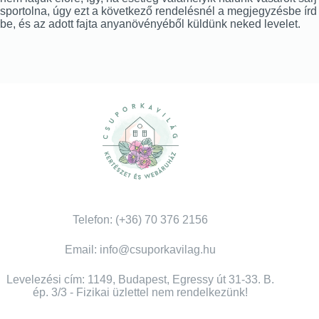
sportolna, úgy ezt a következő rendelésnél a megjegyzésbe írd
be, és az adott fajta anyanövényéből küldünk neked levelet.
Telefon: (+36) 70 376 2156
Email: info@csuporkavilag.hu
Levelezési cím: 1149, Budapest, Egressy út 31-33. B.
ép. 3/3 - Fizikai üzlettel nem rendelkezünk!