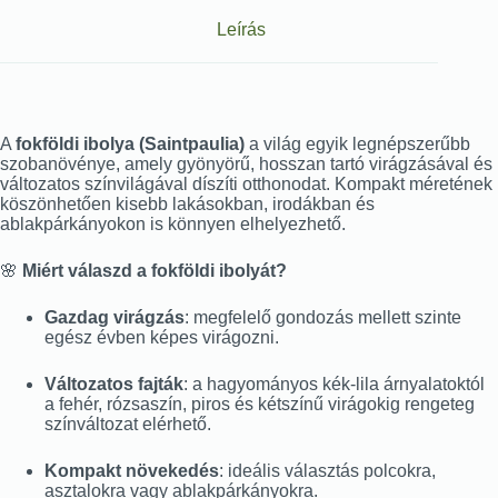
Leírás
A
fokföldi ibolya (Saintpaulia)
a világ egyik legnépszerűbb
szobanövénye, amely gyönyörű, hosszan tartó virágzásával és
változatos színvilágával díszíti otthonodat. Kompakt méretének
köszönhetően kisebb lakásokban, irodákban és
ablakpárkányokon is könnyen elhelyezhető.
🌸
Miért válaszd a fokföldi ibolyát?
Gazdag virágzás
: megfelelő gondozás mellett szinte
egész évben képes virágozni.
Változatos fajták
: a hagyományos kék-lila árnyalatoktól
a fehér, rózsaszín, piros és kétszínű virágokig rengeteg
színváltozat elérhető.
Kompakt növekedés
: ideális választás polcokra,
asztalokra vagy ablakpárkányokra.