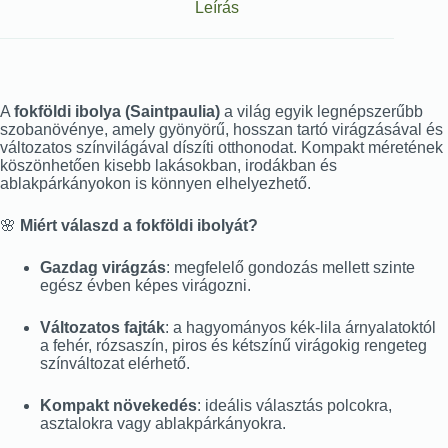
Leírás
A
fokföldi ibolya (Saintpaulia)
a világ egyik legnépszerűbb
szobanövénye, amely gyönyörű, hosszan tartó virágzásával és
változatos színvilágával díszíti otthonodat. Kompakt méretének
köszönhetően kisebb lakásokban, irodákban és
ablakpárkányokon is könnyen elhelyezhető.
🌸
Miért válaszd a fokföldi ibolyát?
Gazdag virágzás
: megfelelő gondozás mellett szinte
egész évben képes virágozni.
Változatos fajták
: a hagyományos kék-lila árnyalatoktól
a fehér, rózsaszín, piros és kétszínű virágokig rengeteg
színváltozat elérhető.
Kompakt növekedés
: ideális választás polcokra,
asztalokra vagy ablakpárkányokra.