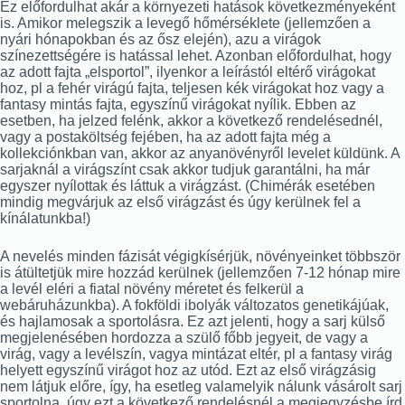
Ez előfordulhat akár a környezeti hatások következményeként
is. Amikor melegszik a levegő hőmérséklete (jellemzően a
nyári hónapokban és az ősz elején), azu a virágok
színezettségére is hatással lehet. Azonban előfordulhat, hogy
az adott fajta „elsportol”, ilyenkor a leírástól eltérő virágokat
hoz, pl a fehér virágú fajta, teljesen kék virágokat hoz vagy a
fantasy mintás fajta, egyszínű virágokat nyílik. Ebben az
esetben, ha jelzed felénk, akkor a következő rendelésednél,
vagy a postaköltség fejében, ha az adott fajta még a
kollekciónkban van, akkor az anyanövényről levelet küldünk. A
sarjaknál a virágszínt csak akkor tudjuk garantálni, ha már
egyszer nyílottak és láttuk a virágzást. (Chimérák esetében
mindig megvárjuk az első virágzást és úgy kerülnek fel a
kínálatunkba!)
A nevelés minden fázisát végigkísérjük, növényeinket többször
is átültetjük mire hozzád kerülnek (jellemzően 7-12 hónap mire
a levél eléri a fiatal növény méretet és felkerül a
webáruházunkba). A fokföldi ibolyák változatos genetikájúak,
és hajlamosak a sportolásra. Ez azt jelenti, hogy a sarj külső
megjelenésében hordozza a szülő főbb jegyeit, de vagy a
virág, vagy a levélszín, vagya mintázat eltér, pl a fantasy virág
helyett egyszínű virágot hoz az utód. Ezt az első virágzásig
nem látjuk előre, így, ha esetleg valamelyik nálunk vásárolt sarj
sportolna, úgy ezt a következő rendelésnél a megjegyzésbe írd