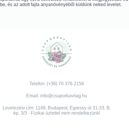
be, és az adott fajta anyanövényéből küldünk neked levelet.
Telefon: (+36) 70 376 2156
Email: info@csuporkavilag.hu
Levelezési cím: 1149, Budapest, Egressy út 31-33. B.
ép. 3/3 - Fizikai üzlettel nem rendelkezünk!