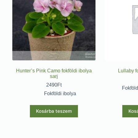
Hunter’s Pink Camo fokföldi ibolya
Lullaby f
sarj
2490
Ft
Fokföld
Fokföldi ibolya
Kosárba teszem
Kos