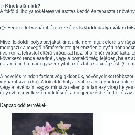
✨
Kinek ajánljuk?
A fokföldi ibolya tökéletes választás kezdő és tapasztalt növ
👉 Fedezd fel webáruházunk széles
fokföldi ibolya választék
Mivel fokföldi ibolya sarjakat kínálunk, nem látjuk előre a virág
melegszik a levegő hőmérséklete (jellemzően a nyári hónapokban 
ilyenkor a leírástól eltérő virágokat hoz, pl a fehér virágú fajta
következő rendelésednél, vagy a postaköltség fejében, ha az ado
garantálni, ha már egyszer nyílottak és láttuk a virágzást. (Ch
A nevelés minden fázisát végigkísérjük, növényeinket többször is
webáruházunkba). A fokföldi ibolyák változatos genetikájúak, és
vagy a levélszín, vagya mintázat eltér, pl a fantasy virág helyet
úgy ezt a következő rendelésnél a megjegyzésbe írd be, és az 
Kapcsolódó termékek