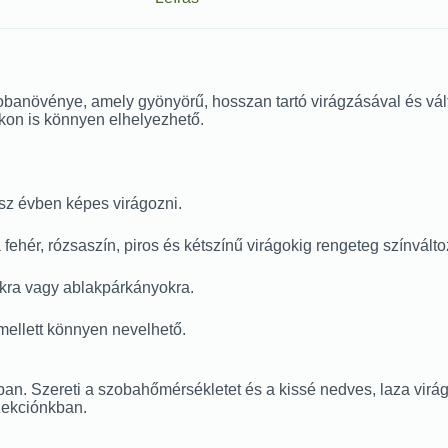
banövénye, amely gyönyörű, hosszan tartó virágzásával és vált
on is könnyen elhelyezhető.
ész évben képes virágozni.
 fehér, rózsaszín, piros és kétszínű virágokig rengeteg színválto
lokra vagy ablakpárkányokra.
 mellett könnyen nevelhető.
ban. Szereti a szobahőmérsékletet és a kissé nedves, laza virágf
zekciónkban.