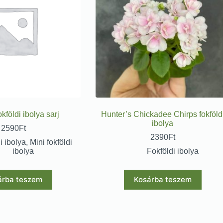
okföldi ibolya sarj
Hunter’s Chickadee Chirps fokföld
ibolya
2590
Ft
2390
Ft
i ibolya
,
Mini fokföldi
ibolya
Fokföldi ibolya
árba teszem
Kosárba teszem