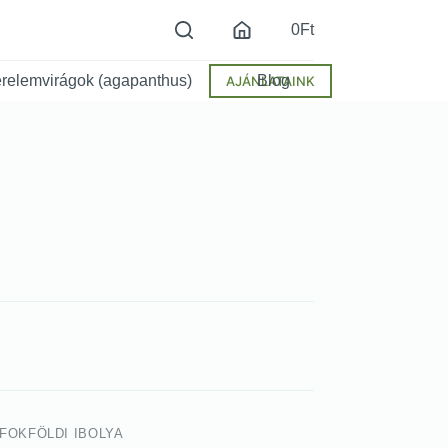
0
Ft
relemvirágok (agapanthus)
Blog
AJÁNLATAINK
 FOKFÖLDI IBOLYA