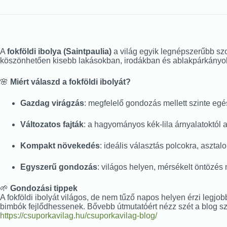
A
fokföldi ibolya (Saintpaulia)
a világ egyik legnépszerűbb szo
köszönhetően kisebb lakásokban, irodákban és ablakpárkányok
🌸
Miért válaszd a fokföldi ibolyát?
Gazdag virágzás
: megfelelő gondozás mellett szinte eg
Változatos fajták
: a hagyományos kék-lila árnyalatoktól a
Kompakt növekedés
: ideális választás polcokra, aszta
Egyszerű gondozás
: világos helyen, mérsékelt öntözés
🌱
Gondozási tippek
A fokföldi ibolyát világos, de nem tűző napos helyen érzi legjob
bimbók fejlődhessenek. Bővebb útmutatóért nézz szét a blog s
https://csuporkavilag.hu/csuporkavilag-blog/