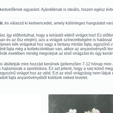
énykedvelőknek egyaránt. Ajándéknak is ideális, hiszen egész é
át
, és válaszd ki kedvencedet, amely különleges hangulatot var
zást, így előfordulhat, hogy a leírástól eltérő virágot hoz! Ez e
és az ősz elején), azu a virágok színezettségére is hatással le
, teljesen kék virágokat hoz vagy a fantasy mintás fajta, egyszínű
tt fajta még a kollekciónkban van, akkor az anyanövényről level
imérák esetében mindig megvárjuk az első virágzást és úgy kerüln
 átültetjük mire hozzád kerülnek (jellemzően 7-12 hónap mire a l
 hajlamosak a sportolásra. Ez azt jelenti, hogy a sarj külső me
t egyszínű virágot hoz az utód. Ezt az első virágzásig nem látjuk 
adott fajta anyanövényéből küldünk neked levelet.