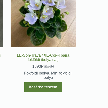
i
LE-Son-Trava / ЛЕ-Сон-Трава
fokföldi ibolya sarj
1390
Ft
2190
Ft
Fokföldi ibolya
,
Mini fokföldi
ibolya
Kosárba teszem