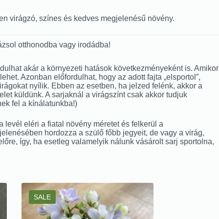
vben virágzó, színes és kedves megjelenésű növény.
ázsol otthonodba vagy irodádba!
lőfordulhat akár a környezeti hatások következményeként is. Amikor
het. Azonban előfordulhat, hogy az adott fajta „elsportol”,
 virágokat nyílik. Ebben az esetben, ha jelzed felénk, akkor a
et küldünk. A sarjaknál a virágszínt csak akkor tudjuk
ek fel a kínálatunkba!)
evél eléri a fiatal növény méretet és felkerül a
gjelenésében hordozza a szülő főbb jegyeit, de vagy a virág,
előre, így, ha esetleg valamelyik nálunk vásárolt sarj sportolna,
SALE