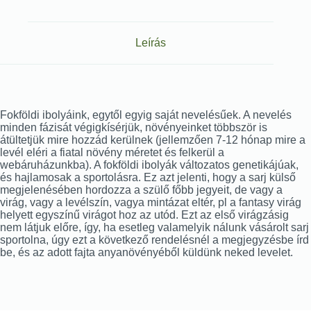
Leírás
Fokföldi ibolyáink, egytől egyig saját nevelésűek. A nevelés
minden fázisát végigkísérjük, növényeinket többször is
átültetjük mire hozzád kerülnek (jellemzően 7-12 hónap mire a
levél eléri a fiatal növény méretet és felkerül a
webáruházunkba). A fokföldi ibolyák változatos genetikájúak,
és hajlamosak a sportolásra. Ez azt jelenti, hogy a sarj külső
megjelenésében hordozza a szülő főbb jegyeit, de vagy a
virág, vagy a levélszín, vagya mintázat eltér, pl a fantasy virág
helyett egyszínű virágot hoz az utód. Ezt az első virágzásig
nem látjuk előre, így, ha esetleg valamelyik nálunk vásárolt sarj
sportolna, úgy ezt a következő rendelésnél a megjegyzésbe írd
be, és az adott fajta anyanövényéből küldünk neked levelet.