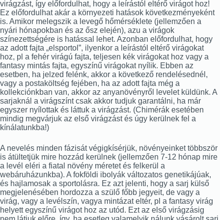
virágzást, így előfordulhat, hogy a leírástól eltérő virágot hoz!
Ez előfordulhat akár a környezeti hatások következményeként
is. Amikor melegszik a levegő hőmérséklete (jellemzően a
nyári hónapokban és az ősz elején), azu a virágok
színezettségére is hatással lehet. Azonban előfordulhat, hogy
az adott fajta „elsportol”, ilyenkor a leírástól eltérő virágokat
hoz, pl a fehér virágú fajta, teljesen kék virágokat hoz vagy a
fantasy mintás fajta, egyszínű virágokat nyílik. Ebben az
esetben, ha jelzed felénk, akkor a következő rendelésednél,
vagy a postaköltség fejében, ha az adott fajta még a
kollekciónkban van, akkor az anyanövényről levelet küldünk. A
sarjaknál a virágszínt csak akkor tudjuk garantálni, ha már
egyszer nyílottak és láttuk a virágzást. (Chimérák esetében
mindig megvárjuk az első virágzást és úgy kerülnek fel a
kínálatunkba!)
A nevelés minden fázisát végigkísérjük, növényeinket többször
is átültetjük mire hozzád kerülnek (jellemzően 7-12 hónap mire
a levél eléri a fiatal növény méretet és felkerül a
webáruházunkba). A fokföldi ibolyák változatos genetikájúak,
és hajlamosak a sportolásra. Ez azt jelenti, hogy a sarj külső
megjelenésében hordozza a szülő főbb jegyeit, de vagy a
virág, vagy a levélszín, vagya mintázat eltér, pl a fantasy virág
helyett egyszínű virágot hoz az utód. Ezt az első virágzásig
nem látjuk előre, így, ha esetleg valamelyik nálunk vásárolt sarj