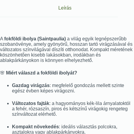
Leírás
A
fokföldi ibolya (Saintpaulia)
a világ egyik legnépszerűbb
szobanövénye, amely gyönyörű, hosszan tartó virágzásával és
változatos színvilágával díszíti otthonodat. Kompakt méretének
köszönhetően kisebb lakásokban, irodákban és
ablakpárkányokon is könnyen elhelyezhető.
🌸
Miért válaszd a fokföldi ibolyát?
Gazdag virágzás
: megfelelő gondozás mellett szinte
egész évben képes virágozni.
Változatos fajták
: a hagyományos kék-lila árnyalatoktól
a fehér, rózsaszín, piros és kétszínű virágokig rengeteg
színváltozat elérhető.
Kompakt növekedés
: ideális választás polcokra,
asztalokra vagy ablakpárkányokra.