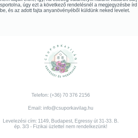
sportolna, úgy ezt a következő rendelésnél a megjegyzésbe írd
be, és az adott fajta anyanövényéből küldünk neked levelet.
Telefon: (+36) 70 376 2156
Email: info@csuporkavilag.hu
Levelezési cím: 1149, Budapest, Egressy út 31-33. B.
ép. 3/3 - Fizikai üzlettel nem rendelkezünk!