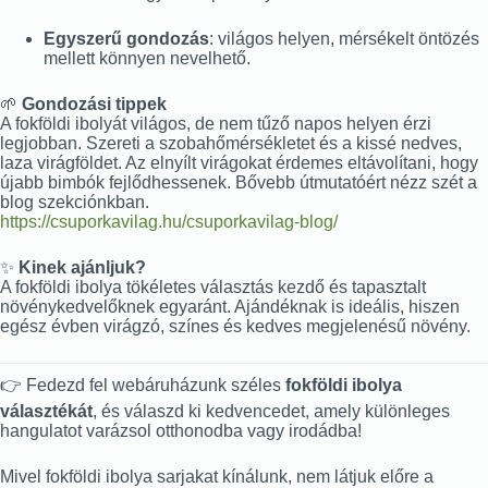
Egyszerű gondozás
: világos helyen, mérsékelt öntözés
mellett könnyen nevelhető.
🌱
Gondozási tippek
A fokföldi ibolyát világos, de nem tűző napos helyen érzi
legjobban. Szereti a szobahőmérsékletet és a kissé nedves,
laza virágföldet. Az elnyílt virágokat érdemes eltávolítani, hogy
újabb bimbók fejlődhessenek. Bővebb útmutatóért nézz szét a
blog szekciónkban.
https://csuporkavilag.hu/csuporkavilag-blog/
✨
Kinek ajánljuk?
A fokföldi ibolya tökéletes választás kezdő és tapasztalt
növénykedvelőknek egyaránt. Ajándéknak is ideális, hiszen
egész évben virágzó, színes és kedves megjelenésű növény.
👉 Fedezd fel webáruházunk széles
fokföldi ibolya
választékát
, és válaszd ki kedvencedet, amely különleges
hangulatot varázsol otthonodba vagy irodádba!
Mivel fokföldi ibolya sarjakat kínálunk, nem látjuk előre a