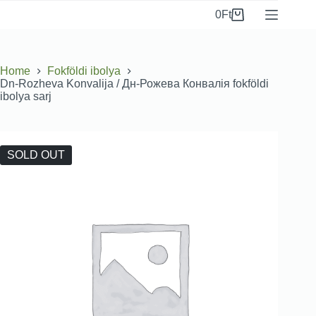
0
Ft
Home
Fokföldi ibolya
Dn-Rozheva Konvalіja / Дн-Рожева Конвалія fokföldi
ibolya sarj
SOLD OUT