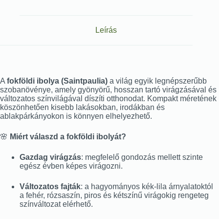
Leírás
A
fokföldi ibolya (Saintpaulia)
a világ egyik legnépszerűbb
szobanövénye, amely gyönyörű, hosszan tartó virágzásával és
változatos színvilágával díszíti otthonodat. Kompakt méretének
köszönhetően kisebb lakásokban, irodákban és
ablakpárkányokon is könnyen elhelyezhető.
🌸
Miért válaszd a fokföldi ibolyát?
Gazdag virágzás
: megfelelő gondozás mellett szinte
egész évben képes virágozni.
Változatos fajták
: a hagyományos kék-lila árnyalatoktól
a fehér, rózsaszín, piros és kétszínű virágokig rengeteg
színváltozat elérhető.