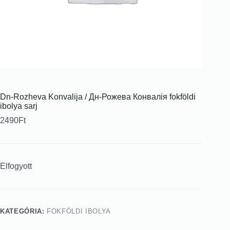
Dn-Rozheva Konvalіja / Дн-Рожева Конвалія fokföldi
ibolya sarj
2490
Ft
Elfogyott
KATEGÓRIA:
FOKFÖLDI IBOLYA