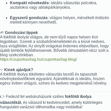
Kompakt növekedés
: ideális választás polcokra,
asztalokra vagy ablakpárkányokra.
Egyszerű gondozás
: világos helyen, mérsékelt öntözés
mellett könnyen nevelhető.
🌱
Gondozási tippek
A fokföldi ibolyát világos, de nem tűző napos helyen érzi
legjobban. Szereti a szobahőmérsékletet és a kissé nedves,
laza virágföldet. Az elnyílt virágokat érdemes eltávolítani, hogy
újabb bimbók fejlődhessenek. Bővebb útmutatóért nézz szét a
blog szekciónkban.
https://csuporkavilag.hu/csuporkavilag-blog/
✨
Kinek ajánljuk?
A fokföldi ibolya tökéletes választás kezdő és tapasztalt
növénykedvelőknek egyaránt. Ajándéknak is ideális, hiszen
egész évben virágzó, színes és kedves megjelenésű növény.
👉 Fedezd fel webáruházunk széles
fokföldi ibolya
választékát
, és válaszd ki kedvencedet, amely különleges
hangulatot varázsol otthonodba vagy irodádba!