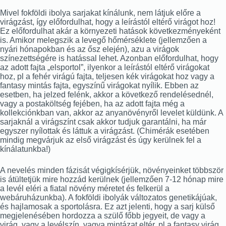
Mivel fokföldi ibolya sarjakat kínálunk, nem látjuk előre a
virágzást, így előfordulhat, hogy a leírástól eltérő virágot hoz!
Ez előfordulhat akár a környezeti hatások következményeként
is. Amikor melegszik a levegő hőmérséklete (jellemzően a
nyári hónapokban és az ősz elején), azu a virágok
színezettségére is hatással lehet. Azonban előfordulhat, hogy
az adott fajta „elsportol”, ilyenkor a leírástól eltérő virágokat
hoz, pl a fehér virágú fajta, teljesen kék virágokat hoz vagy a
fantasy mintás fajta, egyszínű virágokat nyílik. Ebben az
esetben, ha jelzed felénk, akkor a következő rendelésednél,
vagy a postaköltség fejében, ha az adott fajta még a
kollekciónkban van, akkor az anyanövényről levelet küldünk. A
sarjaknál a virágszínt csak akkor tudjuk garantálni, ha már
egyszer nyílottak és láttuk a virágzást. (Chimérák esetében
mindig megvárjuk az első virágzást és úgy kerülnek fel a
kínálatunkba!)
A nevelés minden fázisát végigkísérjük, növényeinket többször
is átültetjük mire hozzád kerülnek (jellemzően 7-12 hónap mire
a levél eléri a fiatal növény méretet és felkerül a
webáruházunkba). A fokföldi ibolyák változatos genetikájúak,
és hajlamosak a sportolásra. Ez azt jelenti, hogy a sarj külső
megjelenésében hordozza a szülő főbb jegyeit, de vagy a
virág, vagy a levélszín, vagya mintázat eltér, pl a fantasy virág