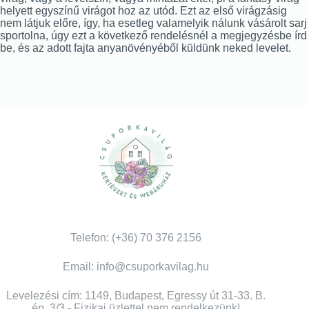
helyett egyszínű virágot hoz az utód. Ezt az első virágzásig
nem látjuk előre, így, ha esetleg valamelyik nálunk vásárolt sarj
sportolna, úgy ezt a következő rendelésnél a megjegyzésbe írd
be, és az adott fajta anyanövényéből küldünk neked levelet.
Telefon: (+36) 70 376 2156
Email: info@csuporkavilag.hu
Levelezési cím: 1149, Budapest, Egressy út 31-33. B.
ép. 3/3 - Fizikai üzlettel nem rendelkezünk!