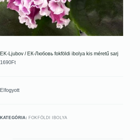
EK-Ljubov / ЕК-Любовь fokföldi ibolya kis méretű sarj
1690
Ft
Elfogyott
KATEGÓRIA:
FOKFÖLDI IBOLYA