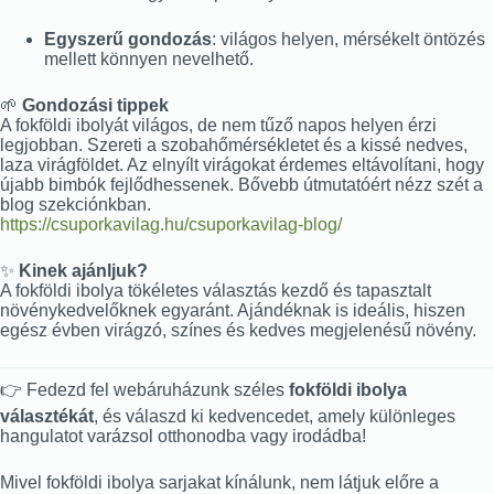
Egyszerű gondozás
: világos helyen, mérsékelt öntözés
mellett könnyen nevelhető.
🌱
Gondozási tippek
A fokföldi ibolyát világos, de nem tűző napos helyen érzi
legjobban. Szereti a szobahőmérsékletet és a kissé nedves,
laza virágföldet. Az elnyílt virágokat érdemes eltávolítani, hogy
újabb bimbók fejlődhessenek. Bővebb útmutatóért nézz szét a
blog szekciónkban.
https://csuporkavilag.hu/csuporkavilag-blog/
✨
Kinek ajánljuk?
A fokföldi ibolya tökéletes választás kezdő és tapasztalt
növénykedvelőknek egyaránt. Ajándéknak is ideális, hiszen
egész évben virágzó, színes és kedves megjelenésű növény.
👉 Fedezd fel webáruházunk széles
fokföldi ibolya
választékát
, és válaszd ki kedvencedet, amely különleges
hangulatot varázsol otthonodba vagy irodádba!
Mivel fokföldi ibolya sarjakat kínálunk, nem látjuk előre a