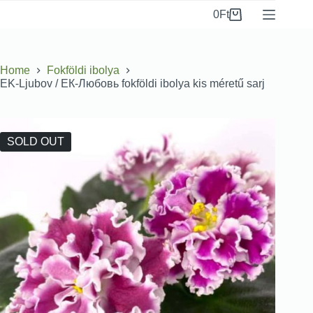
0
Ft
Home
Fokföldi ibolya
EK-Ljubov / ЕК-Любовь fokföldi ibolya kis méretű sarj
SOLD OUT