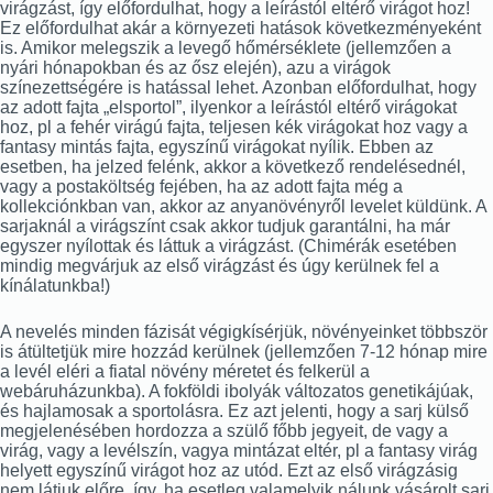
virágzást, így előfordulhat, hogy a leírástól eltérő virágot hoz!
Ez előfordulhat akár a környezeti hatások következményeként
is. Amikor melegszik a levegő hőmérséklete (jellemzően a
nyári hónapokban és az ősz elején), azu a virágok
színezettségére is hatással lehet. Azonban előfordulhat, hogy
az adott fajta „elsportol”, ilyenkor a leírástól eltérő virágokat
hoz, pl a fehér virágú fajta, teljesen kék virágokat hoz vagy a
fantasy mintás fajta, egyszínű virágokat nyílik. Ebben az
esetben, ha jelzed felénk, akkor a következő rendelésednél,
vagy a postaköltség fejében, ha az adott fajta még a
kollekciónkban van, akkor az anyanövényről levelet küldünk. A
sarjaknál a virágszínt csak akkor tudjuk garantálni, ha már
egyszer nyílottak és láttuk a virágzást. (Chimérák esetében
mindig megvárjuk az első virágzást és úgy kerülnek fel a
kínálatunkba!)
A nevelés minden fázisát végigkísérjük, növényeinket többször
is átültetjük mire hozzád kerülnek (jellemzően 7-12 hónap mire
a levél eléri a fiatal növény méretet és felkerül a
webáruházunkba). A fokföldi ibolyák változatos genetikájúak,
és hajlamosak a sportolásra. Ez azt jelenti, hogy a sarj külső
megjelenésében hordozza a szülő főbb jegyeit, de vagy a
virág, vagy a levélszín, vagya mintázat eltér, pl a fantasy virág
helyett egyszínű virágot hoz az utód. Ezt az első virágzásig
nem látjuk előre, így, ha esetleg valamelyik nálunk vásárolt sarj