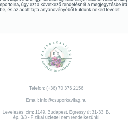
sportolna, úgy ezt a következő rendelésnél a megjegyzésbe írd
be, és az adott fajta anyanövényéből küldünk neked levelet.
Telefon: (+36) 70 376 2156
Email: info@csuporkavilag.hu
Levelezési cím: 1149, Budapest, Egressy út 31-33. B.
ép. 3/3 - Fizikai üzlettel nem rendelkezünk!