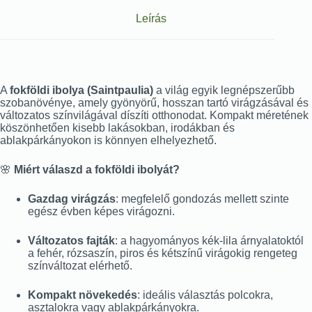
Leírás
A
fokföldi ibolya (Saintpaulia)
a világ egyik legnépszerűbb
szobanövénye, amely gyönyörű, hosszan tartó virágzásával és
változatos színvilágával díszíti otthonodat. Kompakt méretének
köszönhetően kisebb lakásokban, irodákban és
ablakpárkányokon is könnyen elhelyezhető.
🌸
Miért válaszd a fokföldi ibolyát?
Gazdag virágzás
: megfelelő gondozás mellett szinte
egész évben képes virágozni.
Változatos fajták
: a hagyományos kék-lila árnyalatoktól
a fehér, rózsaszín, piros és kétszínű virágokig rengeteg
színváltozat elérhető.
Kompakt növekedés
: ideális választás polcokra,
asztalokra vagy ablakpárkányokra.