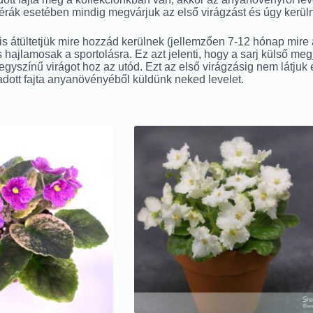
imérák esetében mindig megvárjuk az első virágzást és úgy kerüln
 átültetjük mire hozzád kerülnek (jellemzően 7-12 hónap mire a l
 hajlamosak a sportolásra. Ez azt jelenti, hogy a sarj külső me
t egyszínű virágot hoz az utód. Ezt az első virágzásig nem látjuk 
adott fajta anyanövényéből küldünk neked levelet.