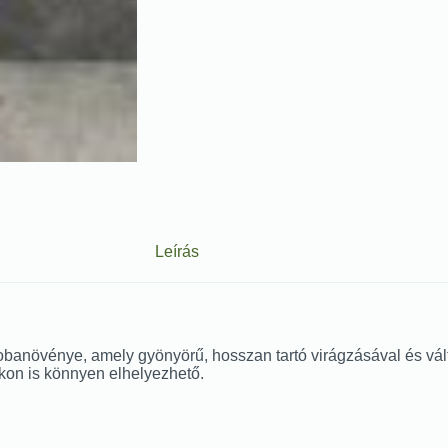
Leírás
banövénye, amely gyönyörű, hosszan tartó virágzásával és vált
on is könnyen elhelyezhető.