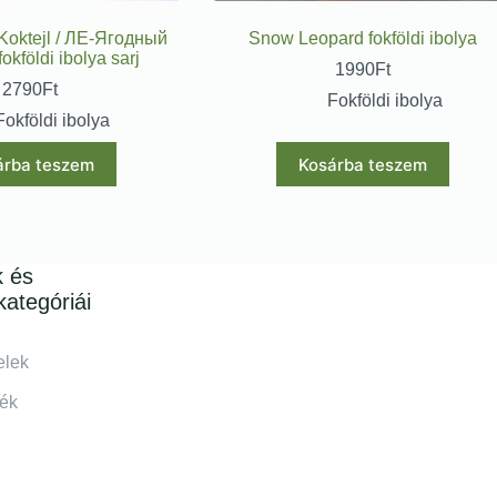
Koktejl / ЛЕ-Ягодный
Snow Leopard fokföldi ibolya
okföldi ibolya sarj
1990
Ft
2790
Ft
Fokföldi ibolya
Fokföldi ibolya
árba teszem
Kosárba teszem
k és
kategóriái
elek
lék