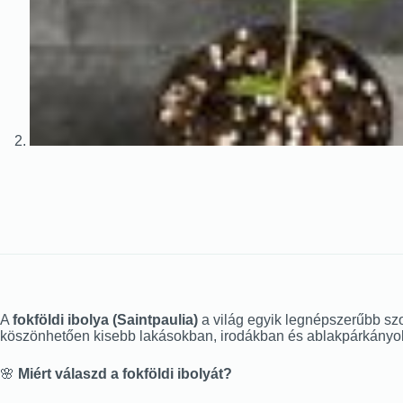
A
fokföldi ibolya (Saintpaulia)
a világ egyik legnépszerűbb szo
köszönhetően kisebb lakásokban, irodákban és ablakpárkányok
🌸
Miért válaszd a fokföldi ibolyát?