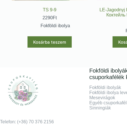
TS 9-9
LE-Jagodnyj 
Коктейль f
2290
Ft
Fokföldi ibolya
Kosárba teszem
Kos
Fokföldi ibolyá
csuporkafélék 
Fokföldi ibolyák
Fokföldi ibolya lev
Mesevirágok
Egyéb csuporkafé
Sinningiák
Telefon: (+36) 70 376 2156