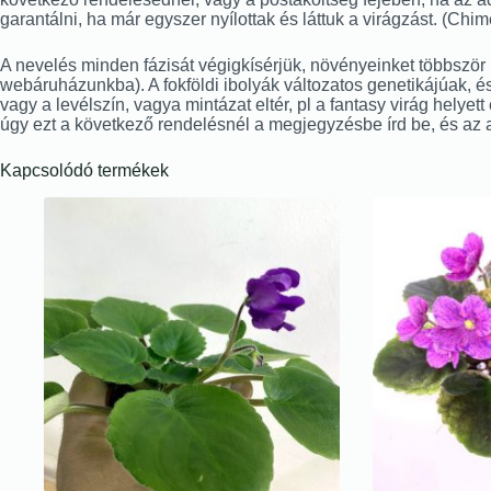
garantálni, ha már egyszer nyílottak és láttuk a virágzást. (Ch
A nevelés minden fázisát végigkísérjük, növényeinket többször is
webáruházunkba). A fokföldi ibolyák változatos genetikájúak, és
vagy a levélszín, vagya mintázat eltér, pl a fantasy virág helyet
úgy ezt a következő rendelésnél a megjegyzésbe írd be, és az 
Kapcsolódó termékek