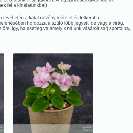
ek fel a kínálatunkba!)
evél eléri a fiatal növény méretet és felkerül a
gjelenésében hordozza a szülő főbb jegyeit, de vagy a virág,
előre, így, ha esetleg valamelyik nálunk vásárolt sarj sportolna,