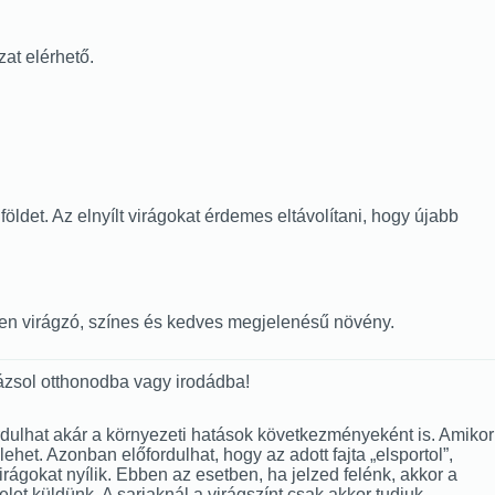
zat elérhető.
öldet. Az elnyílt virágokat érdemes eltávolítani, hogy újabb
vben virágzó, színes és kedves megjelenésű növény.
ázsol otthonodba vagy irodádba!
lőfordulhat akár a környezeti hatások következményeként is. Amikor
het. Azonban előfordulhat, hogy az adott fajta „elsportol”,
 virágokat nyílik. Ebben az esetben, ha jelzed felénk, akkor a
et küldünk. A sarjaknál a virágszínt csak akkor tudjuk