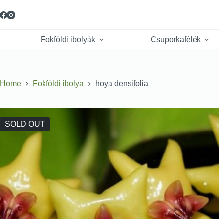
Fokföldi ibolyák
Csuporkafélék
Home
Fokföldi ibolya
hoya densifolia
SOLD OUT