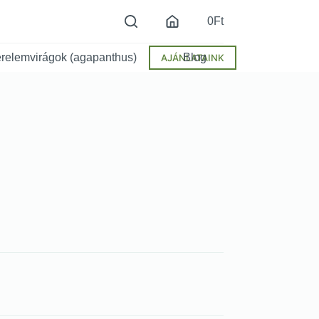
0
Ft
relemvirágok (agapanthus)
Blog
AJÁNLATAINK