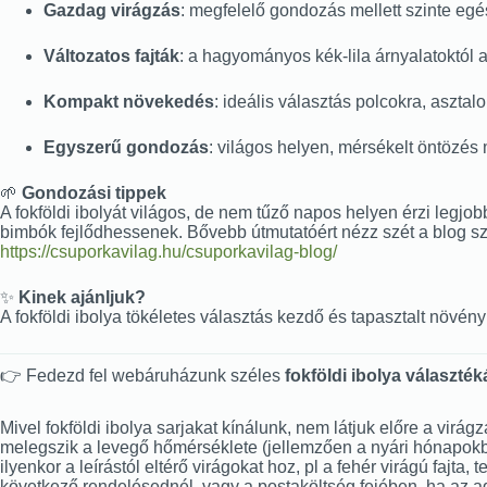
Gazdag virágzás
: megfelelő gondozás mellett szinte eg
Változatos fajták
: a hagyományos kék-lila árnyalatoktól a
Kompakt növekedés
: ideális választás polcokra, aszta
Egyszerű gondozás
: világos helyen, mérsékelt öntözés
🌱
Gondozási tippek
A fokföldi ibolyát világos, de nem tűző napos helyen érzi legjob
bimbók fejlődhessenek. Bővebb útmutatóért nézz szét a blog s
https://csuporkavilag.hu/csuporkavilag-blog/
✨
Kinek ajánljuk?
A fokföldi ibolya tökéletes választás kezdő és tapasztalt növ
👉 Fedezd fel webáruházunk széles
fokföldi ibolya választék
Mivel fokföldi ibolya sarjakat kínálunk, nem látjuk előre a virág
melegszik a levegő hőmérséklete (jellemzően a nyári hónapokban 
ilyenkor a leírástól eltérő virágokat hoz, pl a fehér virágú fajta
következő rendelésednél, vagy a postaköltség fejében, ha az ado