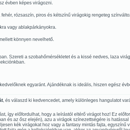
ész évben képes virágozni.
 fehér, rózsaszín, piros és kétszínű virágokig rengeteg színválto
lokra vagy ablakpárkányokra.
 mellett könnyen nevelhető.
ban. Szereti a szobahőmérsékletet és a kissé nedves, laza virágf
zekciónkban.
énykedvelőknek egyaránt. Ajándéknak is ideális, hiszen egész é
át
, és válaszd ki kedvencedet, amely különleges hangulatot var
zást, így előfordulhat, hogy a leírástól eltérő virágot hoz! Ez e
és az ősz elején), azu a virágok színezettségére is hatással le
, teljesen kék virágokat hoz vagy a fantasy mintás fajta, egyszínű
tt fajta még a kollekciónkban van, akkor az anyanövényről level