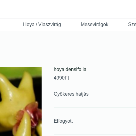
Hoya / Viaszvirág
Mesevirágok
Sze
hoya densifolia
4990
Ft
Gyökeres hatjás
Elfogyott