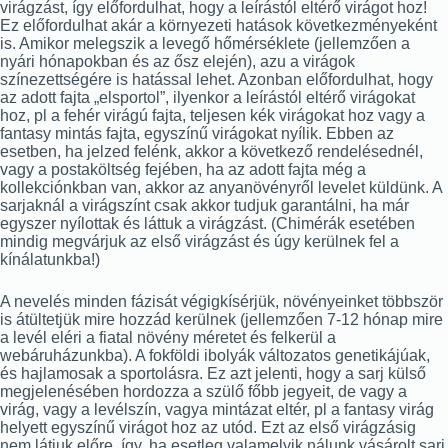
virágzást, így előfordulhat, hogy a leírástól eltérő virágot hoz!
Ez előfordulhat akár a környezeti hatások következményeként
is. Amikor melegszik a levegő hőmérséklete (jellemzően a
nyári hónapokban és az ősz elején), azu a virágok
színezettségére is hatással lehet. Azonban előfordulhat, hogy
az adott fajta „elsportol”, ilyenkor a leírástól eltérő virágokat
hoz, pl a fehér virágú fajta, teljesen kék virágokat hoz vagy a
fantasy mintás fajta, egyszínű virágokat nyílik. Ebben az
esetben, ha jelzed felénk, akkor a következő rendelésednél,
vagy a postaköltség fejében, ha az adott fajta még a
kollekciónkban van, akkor az anyanövényről levelet küldünk. A
sarjaknál a virágszínt csak akkor tudjuk garantálni, ha már
egyszer nyílottak és láttuk a virágzást. (Chimérák esetében
mindig megvárjuk az első virágzást és úgy kerülnek fel a
kínálatunkba!)
A nevelés minden fázisát végigkísérjük, növényeinket többször
is átültetjük mire hozzád kerülnek (jellemzően 7-12 hónap mire
a levél eléri a fiatal növény méretet és felkerül a
webáruházunkba). A fokföldi ibolyák változatos genetikájúak,
és hajlamosak a sportolásra. Ez azt jelenti, hogy a sarj külső
megjelenésében hordozza a szülő főbb jegyeit, de vagy a
virág, vagy a levélszín, vagya mintázat eltér, pl a fantasy virág
helyett egyszínű virágot hoz az utód. Ezt az első virágzásig
nem látjuk előre, így, ha esetleg valamelyik nálunk vásárolt sarj