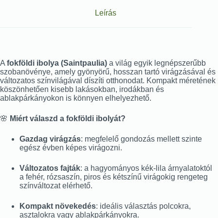
Leírás
A
fokföldi ibolya (Saintpaulia)
a világ egyik legnépszerűbb
szobanövénye, amely gyönyörű, hosszan tartó virágzásával és
változatos színvilágával díszíti otthonodat. Kompakt méretének
köszönhetően kisebb lakásokban, irodákban és
ablakpárkányokon is könnyen elhelyezhető.
🌸
Miért válaszd a fokföldi ibolyát?
Gazdag virágzás
: megfelelő gondozás mellett szinte
egész évben képes virágozni.
Változatos fajták
: a hagyományos kék-lila árnyalatoktól
a fehér, rózsaszín, piros és kétszínű virágokig rengeteg
színváltozat elérhető.
Kompakt növekedés
: ideális választás polcokra,
asztalokra vagy ablakpárkányokra.