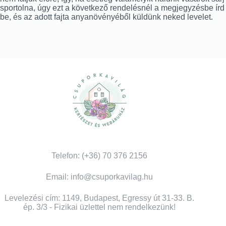
sportolna, úgy ezt a következő rendelésnél a megjegyzésbe írd
be, és az adott fajta anyanövényéből küldünk neked levelet.
Telefon: (+36) 70 376 2156
Email: info@csuporkavilag.hu
Levelezési cím: 1149, Budapest, Egressy út 31-33. B.
ép. 3/3 - Fizikai üzlettel nem rendelkezünk!