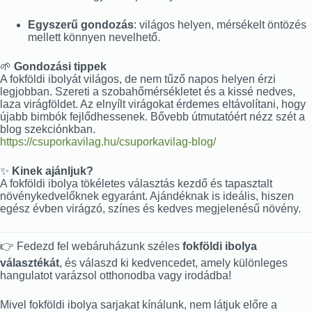
Egyszerű gondozás
: világos helyen, mérsékelt öntözés
mellett könnyen nevelhető.
🌱
Gondozási tippek
A fokföldi ibolyát világos, de nem tűző napos helyen érzi
legjobban. Szereti a szobahőmérsékletet és a kissé nedves,
laza virágföldet. Az elnyílt virágokat érdemes eltávolítani, hogy
újabb bimbók fejlődhessenek. Bővebb útmutatóért nézz szét a
blog szekciónkban.
https://csuporkavilag.hu/csuporkavilag-blog/
✨
Kinek ajánljuk?
A fokföldi ibolya tökéletes választás kezdő és tapasztalt
növénykedvelőknek egyaránt. Ajándéknak is ideális, hiszen
egész évben virágzó, színes és kedves megjelenésű növény.
👉 Fedezd fel webáruházunk széles
fokföldi ibolya
választékát
, és válaszd ki kedvencedet, amely különleges
hangulatot varázsol otthonodba vagy irodádba!
Mivel fokföldi ibolya sarjakat kínálunk, nem látjuk előre a