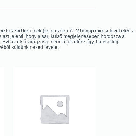
mire hozzád kerülnek (jellemzően 7-12 hónap mire a levél eléri a
Ez azt jelenti, hogy a sarj külső megjelenésében hordozza a
. Ezt az első virágzásig nem látjuk előre, így, ha esetleg
yéből küldünk neked levelet.