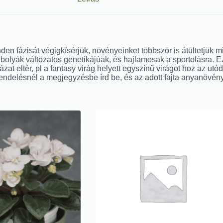
nden fázisát végigkísérjük, növényeinket többször is átültetjük 
 ibolyák változatos genetikájúak, és hajlamosak a sportolásra. 
zat eltér, pl a fantasy virág helyett egyszínű virágot hoz az utód
 rendelésnél a megjegyzésbe írd be, és az adott fajta anyanövén