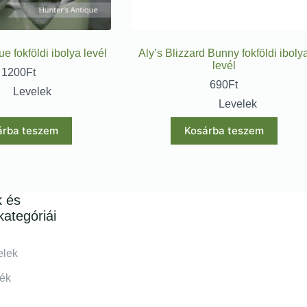
e fokföldi ibolya levél
Aly’s Blizzard Bunny fokföldi iboly
levél
1200
Ft
690
Ft
Levelek
Levelek
árba teszem
Kosárba teszem
k és
kategóriái
elek
lék