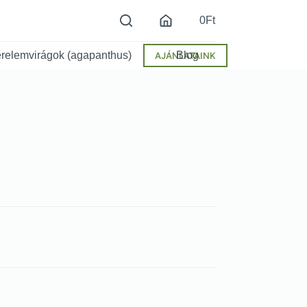
0
Ft
relemvirágok (agapanthus)
Blog
AJÁNLATAINK