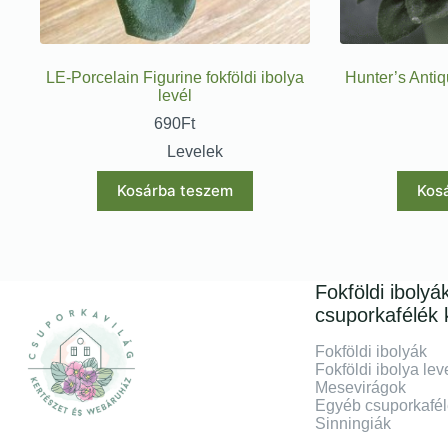
LE-Porcelain Figurine fokföldi ibolya
Hunter’s Antiqu
levél
690
Ft
Levelek
Kosárba teszem
Kos
Fokföldi ibolyá
csuporkafélék 
Fokföldi ibolyák
Fokföldi ibolya lev
Mesevirágok
Egyéb csuporkafé
Sinningiák