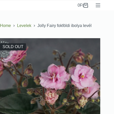
0
Ft
Home
Levelek
Jolly Fairy fokföldi ibolya levél
SOLD OUT