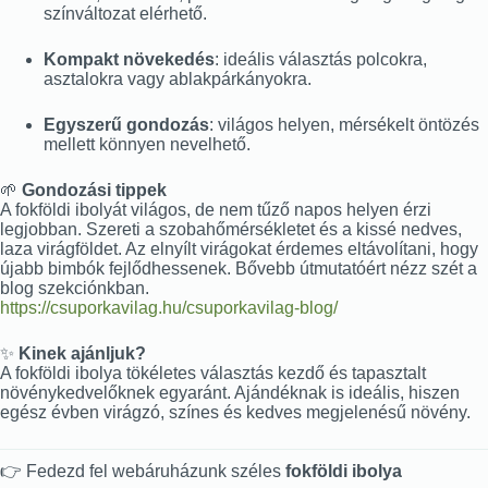
színváltozat elérhető.
Kompakt növekedés
: ideális választás polcokra,
asztalokra vagy ablakpárkányokra.
Egyszerű gondozás
: világos helyen, mérsékelt öntözés
mellett könnyen nevelhető.
🌱
Gondozási tippek
A fokföldi ibolyát világos, de nem tűző napos helyen érzi
legjobban. Szereti a szobahőmérsékletet és a kissé nedves,
laza virágföldet. Az elnyílt virágokat érdemes eltávolítani, hogy
újabb bimbók fejlődhessenek. Bővebb útmutatóért nézz szét a
blog szekciónkban.
https://csuporkavilag.hu/csuporkavilag-blog/
✨
Kinek ajánljuk?
A fokföldi ibolya tökéletes választás kezdő és tapasztalt
növénykedvelőknek egyaránt. Ajándéknak is ideális, hiszen
egész évben virágzó, színes és kedves megjelenésű növény.
👉 Fedezd fel webáruházunk széles
fokföldi ibolya