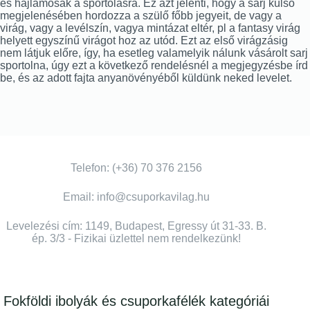
és hajlamosak a sportolásra. Ez azt jelenti, hogy a sarj külső
megjelenésében hordozza a szülő főbb jegyeit, de vagy a
virág, vagy a levélszín, vagya mintázat eltér, pl a fantasy virág
helyett egyszínű virágot hoz az utód. Ezt az első virágzásig
nem látjuk előre, így, ha esetleg valamelyik nálunk vásárolt sarj
sportolna, úgy ezt a következő rendelésnél a megjegyzésbe írd
be, és az adott fajta anyanövényéből küldünk neked levelet.
Telefon: (+36) 70 376 2156
Email: info@csuporkavilag.hu
Levelezési cím: 1149, Budapest, Egressy út 31-33. B.
ép. 3/3 - Fizikai üzlettel nem rendelkezünk!
Fokföldi ibolyák és csuporkafélék kategóriái