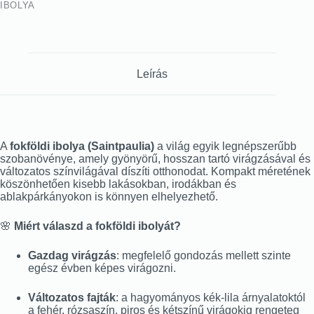
IBOLYA
Leírás
A
fokföldi ibolya (Saintpaulia)
a világ egyik legnépszerűbb
szobanövénye, amely gyönyörű, hosszan tartó virágzásával és
változatos színvilágával díszíti otthonodat. Kompakt méretének
köszönhetően kisebb lakásokban, irodákban és
ablakpárkányokon is könnyen elhelyezhető.
🌸
Miért válaszd a fokföldi ibolyát?
Gazdag virágzás
: megfelelő gondozás mellett szinte
egész évben képes virágozni.
Változatos fajták
: a hagyományos kék-lila árnyalatoktól
a fehér, rózsaszín, piros és kétszínű virágokig rengeteg