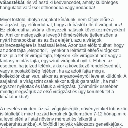
választékát
, és válaszd ki kedvencedet, amely különleges
hangulatot varázsol otthonodba vagy irodádba!
Mivel fokföldi ibolya sarjakat kínálunk, nem látjuk előre a
virágzást, így előfordulhat, hogy a leírástól eltérő virágot hoz!
Ez előfordulhat akár a környezeti hatások következményeként
is. Amikor melegszik a levegő hőmérséklete (jellemzően a
nyári hónapokban és az ősz elején), azu a virágok
színezettségére is hatással lehet. Azonban előfordulhat, hogy
az adott fajta „elsportol”, ilyenkor a leírástól eltérő virágokat
hoz, pl a fehér virágú fajta, teljesen kék virágokat hoz vagy a
fantasy mintás fajta, egyszínű virágokat nyílik. Ebben az
esetben, ha jelzed felénk, akkor a következő rendelésednél,
vagy a postaköltség fejében, ha az adott fajta még a
kollekciónkban van, akkor az anyanövényről levelet küldünk. A
sarjaknál a virágszínt csak akkor tudjuk garantálni, ha már
egyszer nyílottak és láttuk a virágzást. (Chimérák esetében
mindig megvárjuk az első virágzást és úgy kerülnek fel a
kínálatunkba!)
A nevelés minden fázisát végigkísérjük, növényeinket többször
is átültetjük mire hozzád kerülnek (jellemzően 7-12 hónap mire
a levél eléri a fiatal növény méretet és felkerül a
webáruházunkba). A fokföldi ibolyák változatos genetikájúak,