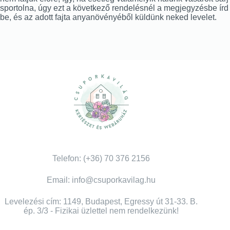
sportolna, úgy ezt a következő rendelésnél a megjegyzésbe írd
be, és az adott fajta anyanövényéből küldünk neked levelet.
Telefon: (+36) 70 376 2156
Email: info@csuporkavilag.hu
Levelezési cím: 1149, Budapest, Egressy út 31-33. B.
ép. 3/3 - Fizikai üzlettel nem rendelkezünk!