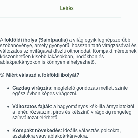
Leírás
A
fokföldi ibolya (Saintpaulia)
a világ egyik legnépszerűbb
szobanövénye, amely gyönyörű, hosszan tartó virágzásával és
változatos színvilágával díszíti otthonodat. Kompakt méretének
köszönhetően kisebb lakásokban, irodákban és
ablakpárkányokon is könnyen elhelyezhető.
🌸
Miért válaszd a fokföldi ibolyát?
Gazdag virágzás
: megfelelő gondozás mellett szinte
egész évben képes virágozni.
Változatos fajták
: a hagyományos kék-lila árnyalatoktól
a fehér, rózsaszín, piros és kétszínű virágokig rengeteg
színváltozat elérhető.
Kompakt növekedés
: ideális választás polcokra,
asztalokra vagy ablakpárkányokra.