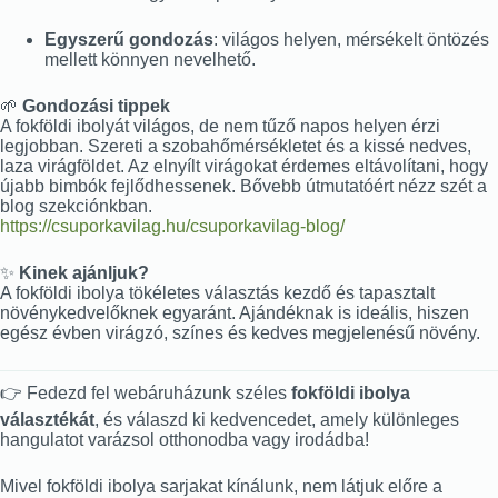
Egyszerű gondozás
: világos helyen, mérsékelt öntözés
mellett könnyen nevelhető.
🌱
Gondozási tippek
A fokföldi ibolyát világos, de nem tűző napos helyen érzi
legjobban. Szereti a szobahőmérsékletet és a kissé nedves,
laza virágföldet. Az elnyílt virágokat érdemes eltávolítani, hogy
újabb bimbók fejlődhessenek. Bővebb útmutatóért nézz szét a
blog szekciónkban.
https://csuporkavilag.hu/csuporkavilag-blog/
✨
Kinek ajánljuk?
A fokföldi ibolya tökéletes választás kezdő és tapasztalt
növénykedvelőknek egyaránt. Ajándéknak is ideális, hiszen
egész évben virágzó, színes és kedves megjelenésű növény.
👉 Fedezd fel webáruházunk széles
fokföldi ibolya
választékát
, és válaszd ki kedvencedet, amely különleges
hangulatot varázsol otthonodba vagy irodádba!
Mivel fokföldi ibolya sarjakat kínálunk, nem látjuk előre a