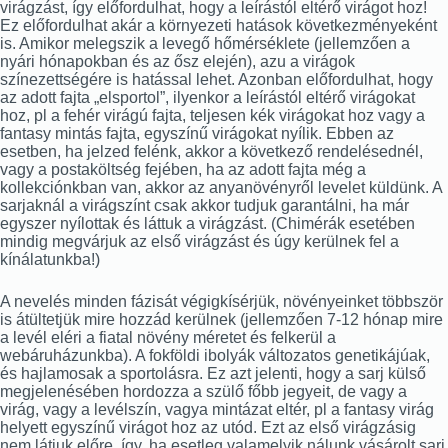
virágzást, így előfordulhat, hogy a leírástól eltérő virágot hoz!
Ez előfordulhat akár a környezeti hatások következményeként
is. Amikor melegszik a levegő hőmérséklete (jellemzően a
nyári hónapokban és az ősz elején), azu a virágok
színezettségére is hatással lehet. Azonban előfordulhat, hogy
az adott fajta „elsportol”, ilyenkor a leírástól eltérő virágokat
hoz, pl a fehér virágú fajta, teljesen kék virágokat hoz vagy a
fantasy mintás fajta, egyszínű virágokat nyílik. Ebben az
esetben, ha jelzed felénk, akkor a következő rendelésednél,
vagy a postaköltség fejében, ha az adott fajta még a
kollekciónkban van, akkor az anyanövényről levelet küldünk. A
sarjaknál a virágszínt csak akkor tudjuk garantálni, ha már
egyszer nyílottak és láttuk a virágzást. (Chimérák esetében
mindig megvárjuk az első virágzást és úgy kerülnek fel a
kínálatunkba!)
A nevelés minden fázisát végigkísérjük, növényeinket többször
is átültetjük mire hozzád kerülnek (jellemzően 7-12 hónap mire
a levél eléri a fiatal növény méretet és felkerül a
webáruházunkba). A fokföldi ibolyák változatos genetikájúak,
és hajlamosak a sportolásra. Ez azt jelenti, hogy a sarj külső
megjelenésében hordozza a szülő főbb jegyeit, de vagy a
virág, vagy a levélszín, vagya mintázat eltér, pl a fantasy virág
helyett egyszínű virágot hoz az utód. Ezt az első virágzásig
nem látjuk előre, így, ha esetleg valamelyik nálunk vásárolt sarj