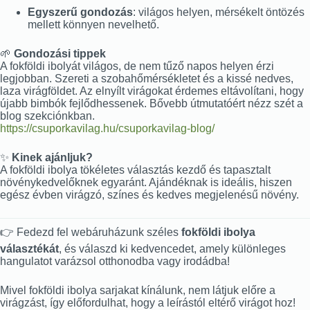
Egyszerű gondozás
: világos helyen, mérsékelt öntözés
mellett könnyen nevelhető.
🌱
Gondozási tippek
A fokföldi ibolyát világos, de nem tűző napos helyen érzi
legjobban. Szereti a szobahőmérsékletet és a kissé nedves,
laza virágföldet. Az elnyílt virágokat érdemes eltávolítani, hogy
újabb bimbók fejlődhessenek. Bővebb útmutatóért nézz szét a
blog szekciónkban.
https://csuporkavilag.hu/csuporkavilag-blog/
✨
Kinek ajánljuk?
A fokföldi ibolya tökéletes választás kezdő és tapasztalt
növénykedvelőknek egyaránt. Ajándéknak is ideális, hiszen
egész évben virágzó, színes és kedves megjelenésű növény.
👉 Fedezd fel webáruházunk széles
fokföldi ibolya
választékát
, és válaszd ki kedvencedet, amely különleges
hangulatot varázsol otthonodba vagy irodádba!
Mivel fokföldi ibolya sarjakat kínálunk, nem látjuk előre a
virágzást, így előfordulhat, hogy a leírástól eltérő virágot hoz!