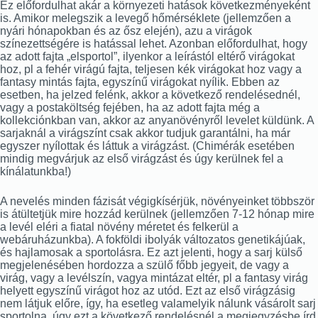
Ez előfordulhat akár a környezeti hatások következményeként
is. Amikor melegszik a levegő hőmérséklete (jellemzően a
nyári hónapokban és az ősz elején), azu a virágok
színezettségére is hatással lehet. Azonban előfordulhat, hogy
az adott fajta „elsportol”, ilyenkor a leírástól eltérő virágokat
hoz, pl a fehér virágú fajta, teljesen kék virágokat hoz vagy a
fantasy mintás fajta, egyszínű virágokat nyílik. Ebben az
esetben, ha jelzed felénk, akkor a következő rendelésednél,
vagy a postaköltség fejében, ha az adott fajta még a
kollekciónkban van, akkor az anyanövényről levelet küldünk. A
sarjaknál a virágszínt csak akkor tudjuk garantálni, ha már
egyszer nyílottak és láttuk a virágzást. (Chimérák esetében
mindig megvárjuk az első virágzást és úgy kerülnek fel a
kínálatunkba!)
A nevelés minden fázisát végigkísérjük, növényeinket többször
is átültetjük mire hozzád kerülnek (jellemzően 7-12 hónap mire
a levél eléri a fiatal növény méretet és felkerül a
webáruházunkba). A fokföldi ibolyák változatos genetikájúak,
és hajlamosak a sportolásra. Ez azt jelenti, hogy a sarj külső
megjelenésében hordozza a szülő főbb jegyeit, de vagy a
virág, vagy a levélszín, vagya mintázat eltér, pl a fantasy virág
helyett egyszínű virágot hoz az utód. Ezt az első virágzásig
nem látjuk előre, így, ha esetleg valamelyik nálunk vásárolt sarj
sportolna, úgy ezt a következő rendelésnél a megjegyzésbe írd