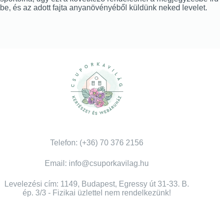
be, és az adott fajta anyanövényéből küldünk neked levelet.
Telefon: (+36) 70 376 2156
Email: info@csuporkavilag.hu
Levelezési cím: 1149, Budapest, Egressy út 31-33. B.
ép. 3/3 - Fizikai üzlettel nem rendelkezünk!