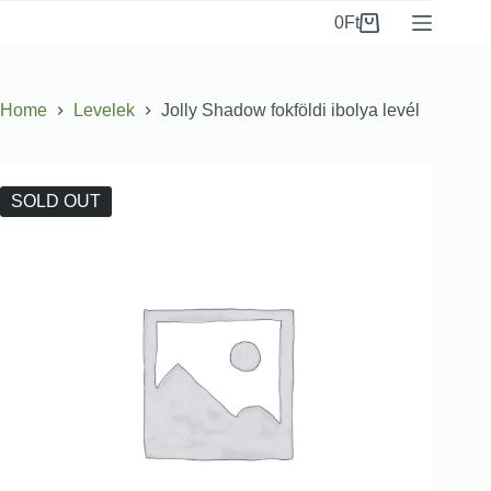
0
Ft
Home
Levelek
Jolly Shadow fokföldi ibolya levél
SOLD OUT