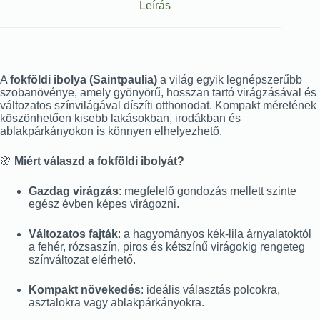
Leírás
A
fokföldi ibolya (Saintpaulia)
a világ egyik legnépszerűbb
szobanövénye, amely gyönyörű, hosszan tartó virágzásával és
változatos színvilágával díszíti otthonodat. Kompakt méretének
köszönhetően kisebb lakásokban, irodákban és
ablakpárkányokon is könnyen elhelyezhető.
🌸
Miért válaszd a fokföldi ibolyát?
Gazdag virágzás
: megfelelő gondozás mellett szinte
egész évben képes virágozni.
Változatos fajták
: a hagyományos kék-lila árnyalatoktól
a fehér, rózsaszín, piros és kétszínű virágokig rengeteg
színváltozat elérhető.
Kompakt növekedés
: ideális választás polcokra,
asztalokra vagy ablakpárkányokra.