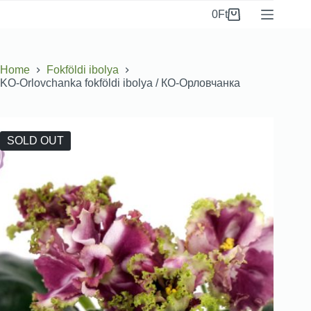
0
Ft
Home
Fokföldi ibolya
KO-Orlovchanka fokföldi ibolya / КО-Орловчанка
SOLD OUT