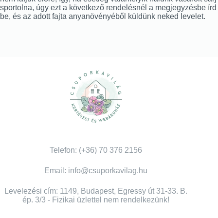
sportolna, úgy ezt a következő rendelésnél a megjegyzésbe írd
be, és az adott fajta anyanövényéből küldünk neked levelet.
Telefon: (+36) 70 376 2156
Email: info@csuporkavilag.hu
Levelezési cím: 1149, Budapest, Egressy út 31-33. B.
ép. 3/3 - Fizikai üzlettel nem rendelkezünk!