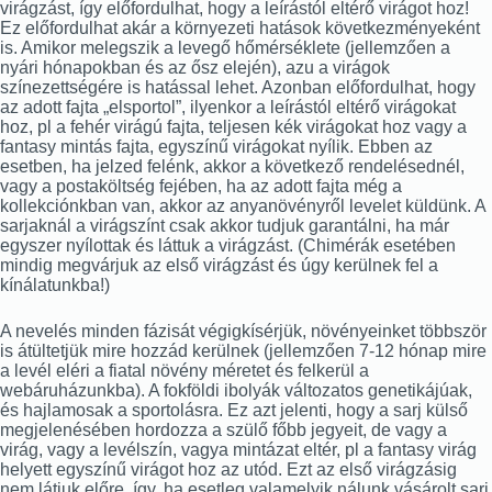
virágzást, így előfordulhat, hogy a leírástól eltérő virágot hoz!
Ez előfordulhat akár a környezeti hatások következményeként
is. Amikor melegszik a levegő hőmérséklete (jellemzően a
nyári hónapokban és az ősz elején), azu a virágok
színezettségére is hatással lehet. Azonban előfordulhat, hogy
az adott fajta „elsportol”, ilyenkor a leírástól eltérő virágokat
hoz, pl a fehér virágú fajta, teljesen kék virágokat hoz vagy a
fantasy mintás fajta, egyszínű virágokat nyílik. Ebben az
esetben, ha jelzed felénk, akkor a következő rendelésednél,
vagy a postaköltség fejében, ha az adott fajta még a
kollekciónkban van, akkor az anyanövényről levelet küldünk. A
sarjaknál a virágszínt csak akkor tudjuk garantálni, ha már
egyszer nyílottak és láttuk a virágzást. (Chimérák esetében
mindig megvárjuk az első virágzást és úgy kerülnek fel a
kínálatunkba!)
A nevelés minden fázisát végigkísérjük, növényeinket többször
is átültetjük mire hozzád kerülnek (jellemzően 7-12 hónap mire
a levél eléri a fiatal növény méretet és felkerül a
webáruházunkba). A fokföldi ibolyák változatos genetikájúak,
és hajlamosak a sportolásra. Ez azt jelenti, hogy a sarj külső
megjelenésében hordozza a szülő főbb jegyeit, de vagy a
virág, vagy a levélszín, vagya mintázat eltér, pl a fantasy virág
helyett egyszínű virágot hoz az utód. Ezt az első virágzásig
nem látjuk előre, így, ha esetleg valamelyik nálunk vásárolt sarj