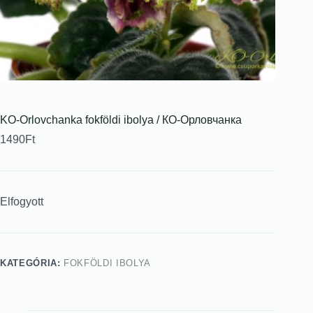
KO-Orlovchanka fokföldi ibolya / КО-Орловчанка
1490
Ft
Elfogyott
KATEGÓRIA:
FOKFÖLDI IBOLYA