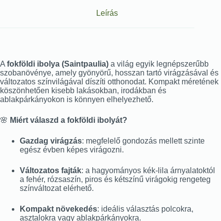
Leírás
A
fokföldi ibolya (Saintpaulia)
a világ egyik legnépszerűbb
szobanövénye, amely gyönyörű, hosszan tartó virágzásával és
változatos színvilágával díszíti otthonodat. Kompakt méretének
köszönhetően kisebb lakásokban, irodákban és
ablakpárkányokon is könnyen elhelyezhető.
🌸
Miért válaszd a fokföldi ibolyát?
Gazdag virágzás
: megfelelő gondozás mellett szinte
egész évben képes virágozni.
Változatos fajták
: a hagyományos kék-lila árnyalatoktól
a fehér, rózsaszín, piros és kétszínű virágokig rengeteg
színváltozat elérhető.
Kompakt növekedés
: ideális választás polcokra,
asztalokra vagy ablakpárkányokra.