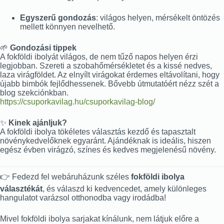
Egyszerű gondozás
: világos helyen, mérsékelt öntözés
mellett könnyen nevelhető.
🌱
Gondozási tippek
A fokföldi ibolyát világos, de nem tűző napos helyen érzi
legjobban. Szereti a szobahőmérsékletet és a kissé nedves,
laza virágföldet. Az elnyílt virágokat érdemes eltávolítani, hogy
újabb bimbók fejlődhessenek. Bővebb útmutatóért nézz szét a
blog szekciónkban.
https://csuporkavilag.hu/csuporkavilag-blog/
✨
Kinek ajánljuk?
A fokföldi ibolya tökéletes választás kezdő és tapasztalt
növénykedvelőknek egyaránt. Ajándéknak is ideális, hiszen
egész évben virágzó, színes és kedves megjelenésű növény.
👉 Fedezd fel webáruházunk széles
fokföldi ibolya
választékát
, és válaszd ki kedvencedet, amely különleges
hangulatot varázsol otthonodba vagy irodádba!
Mivel fokföldi ibolya sarjakat kínálunk, nem látjuk előre a