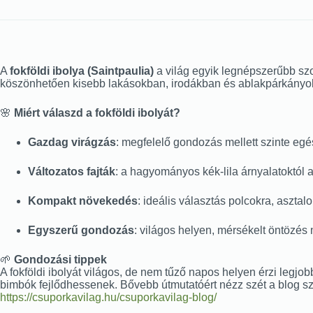
A
fokföldi ibolya (Saintpaulia)
a világ egyik legnépszerűbb szo
köszönhetően kisebb lakásokban, irodákban és ablakpárkányok
🌸
Miért válaszd a fokföldi ibolyát?
Gazdag virágzás
: megfelelő gondozás mellett szinte eg
Változatos fajták
: a hagyományos kék-lila árnyalatoktól a
Kompakt növekedés
: ideális választás polcokra, aszta
Egyszerű gondozás
: világos helyen, mérsékelt öntözés
🌱
Gondozási tippek
A fokföldi ibolyát világos, de nem tűző napos helyen érzi legjob
bimbók fejlődhessenek. Bővebb útmutatóért nézz szét a blog s
https://csuporkavilag.hu/csuporkavilag-blog/