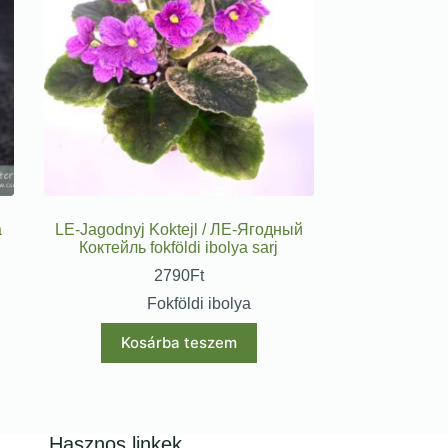
a
LE-Jagodnyj Koktejl / ЛЕ-Ягодный
Коктейль fokföldi ibolya sarj
2790
Ft
Fokföldi ibolya
Kosárba teszem
Hasznos linkek