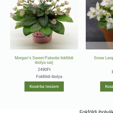
Morgan’s Sweet Patootie fokföldi
Snow Leopa
ibolya sarj
2490
Ft
Fokföldi ibolya
Kosárba teszem
Kos
Fokföldi ibolyá