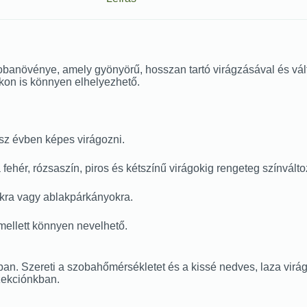
banövénye, amely gyönyörű, hosszan tartó virágzásával és vált
on is könnyen elhelyezhető.
ész évben képes virágozni.
 fehér, rózsaszín, piros és kétszínű virágokig rengeteg színválto
lokra vagy ablakpárkányokra.
 mellett könnyen nevelhető.
ban. Szereti a szobahőmérsékletet és a kissé nedves, laza virágf
zekciónkban.