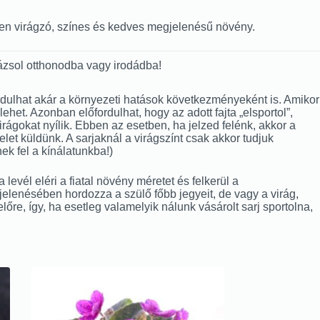
vben virágzó, színes és kedves megjelenésű növény.
ázsol otthonodba vagy irodádba!
lőfordulhat akár a környezeti hatások következményeként is. Amikor
het. Azonban előfordulhat, hogy az adott fajta „elsportol”,
 virágokat nyílik. Ebben az esetben, ha jelzed felénk, akkor a
et küldünk. A sarjaknál a virágszínt csak akkor tudjuk
ek fel a kínálatunkba!)
evél eléri a fiatal növény méretet és felkerül a
gjelenésében hordozza a szülő főbb jegyeit, de vagy a virág,
előre, így, ha esetleg valamelyik nálunk vásárolt sarj sportolna,