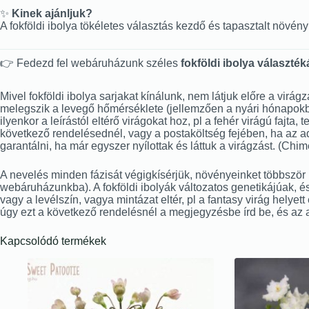
✨
Kinek ajánljuk?
A fokföldi ibolya tökéletes választás kezdő és tapasztalt növ
👉 Fedezd fel webáruházunk széles
fokföldi ibolya választék
Mivel fokföldi ibolya sarjakat kínálunk, nem látjuk előre a virág
melegszik a levegő hőmérséklete (jellemzően a nyári hónapokban 
ilyenkor a leírástól eltérő virágokat hoz, pl a fehér virágú fajta
következő rendelésednél, vagy a postaköltség fejében, ha az ado
garantálni, ha már egyszer nyílottak és láttuk a virágzást. (Ch
A nevelés minden fázisát végigkísérjük, növényeinket többször is
webáruházunkba). A fokföldi ibolyák változatos genetikájúak, és
vagy a levélszín, vagya mintázat eltér, pl a fantasy virág helyet
úgy ezt a következő rendelésnél a megjegyzésbe írd be, és az 
Kapcsolódó termékek