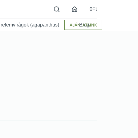
0
Ft
relemvirágok (agapanthus)
Blog
AJÁNLATAINK