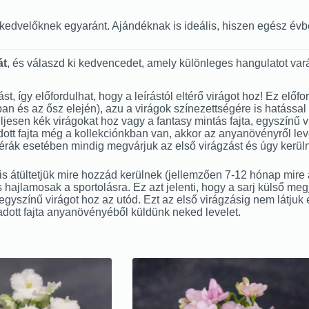
énykedvelőknek egyaránt. Ajándéknak is ideális, hiszen egész é
át
, és válaszd ki kedvencedet, amely különleges hangulatot var
zást, így előfordulhat, hogy a leírástól eltérő virágot hoz! Ez e
és az ősz elején), azu a virágok színezettségére is hatással le
, teljesen kék virágokat hoz vagy a fantasy mintás fajta, egyszínű
tt fajta még a kollekciónkban van, akkor az anyanövényről level
imérák esetében mindig megvárjuk az első virágzást és úgy kerüln
 átültetjük mire hozzád kerülnek (jellemzően 7-12 hónap mire a l
 hajlamosak a sportolásra. Ez azt jelenti, hogy a sarj külső me
t egyszínű virágot hoz az utód. Ezt az első virágzásig nem látjuk 
adott fajta anyanövényéből küldünk neked levelet.