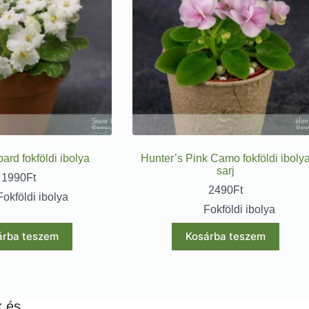
rd fokföldi ibolya
Hunter’s Pink Camo fokföldi iboly
sarj
1990
Ft
2490
Ft
Fokföldi ibolya
Fokföldi ibolya
árba teszem
Kosárba teszem
k és