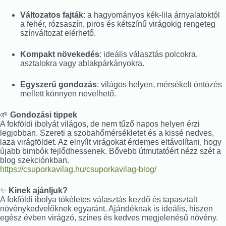
Változatos fajták
: a hagyományos kék-lila árnyalatoktól
a fehér, rózsaszín, piros és kétszínű virágokig rengeteg
színváltozat elérhető.
Kompakt növekedés
: ideális választás polcokra,
asztalokra vagy ablakpárkányokra.
Egyszerű gondozás
: világos helyen, mérsékelt öntözés
mellett könnyen nevelhető.
🌱
Gondozási tippek
A fokföldi ibolyát világos, de nem tűző napos helyen érzi
legjobban. Szereti a szobahőmérsékletet és a kissé nedves,
laza virágföldet. Az elnyílt virágokat érdemes eltávolítani, hogy
újabb bimbók fejlődhessenek. Bővebb útmutatóért nézz szét a
blog szekciónkban.
https://csuporkavilag.hu/csuporkavilag-blog/
✨
Kinek ajánljuk?
A fokföldi ibolya tökéletes választás kezdő és tapasztalt
növénykedvelőknek egyaránt. Ajándéknak is ideális, hiszen
egész évben virágzó, színes és kedves megjelenésű növény.