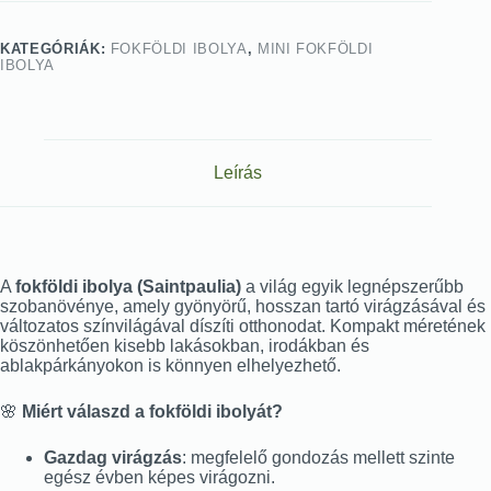
KATEGÓRIÁK:
FOKFÖLDI IBOLYA
,
MINI FOKFÖLDI
IBOLYA
Leírás
A
fokföldi ibolya (Saintpaulia)
a világ egyik legnépszerűbb
szobanövénye, amely gyönyörű, hosszan tartó virágzásával és
változatos színvilágával díszíti otthonodat. Kompakt méretének
köszönhetően kisebb lakásokban, irodákban és
ablakpárkányokon is könnyen elhelyezhető.
🌸
Miért válaszd a fokföldi ibolyát?
Gazdag virágzás
: megfelelő gondozás mellett szinte
egész évben képes virágozni.