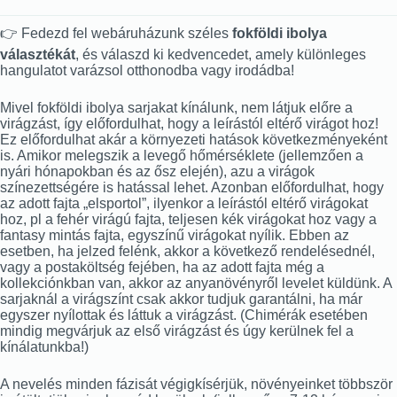
👉 Fedezd fel webáruházunk széles
fokföldi ibolya
választékát
, és válaszd ki kedvencedet, amely különleges
hangulatot varázsol otthonodba vagy irodádba!
Mivel fokföldi ibolya sarjakat kínálunk, nem látjuk előre a
virágzást, így előfordulhat, hogy a leírástól eltérő virágot hoz!
Ez előfordulhat akár a környezeti hatások következményeként
is. Amikor melegszik a levegő hőmérséklete (jellemzően a
nyári hónapokban és az ősz elején), azu a virágok
színezettségére is hatással lehet. Azonban előfordulhat, hogy
az adott fajta „elsportol”, ilyenkor a leírástól eltérő virágokat
hoz, pl a fehér virágú fajta, teljesen kék virágokat hoz vagy a
fantasy mintás fajta, egyszínű virágokat nyílik. Ebben az
esetben, ha jelzed felénk, akkor a következő rendelésednél,
vagy a postaköltség fejében, ha az adott fajta még a
kollekciónkban van, akkor az anyanövényről levelet küldünk. A
sarjaknál a virágszínt csak akkor tudjuk garantálni, ha már
egyszer nyílottak és láttuk a virágzást. (Chimérák esetében
mindig megvárjuk az első virágzást és úgy kerülnek fel a
kínálatunkba!)
A nevelés minden fázisát végigkísérjük, növényeinket többször