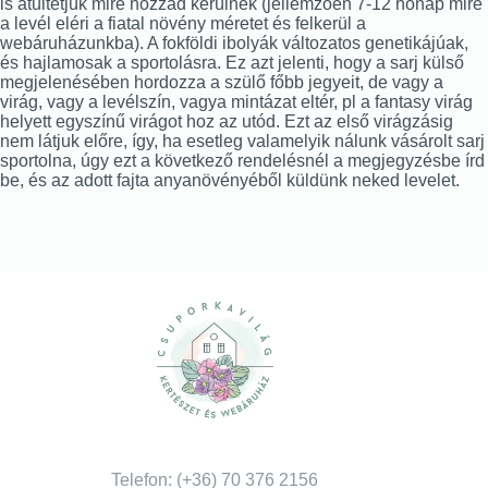
is átültetjük mire hozzád kerülnek (jellemzően 7-12 hónap mire
a levél eléri a fiatal növény méretet és felkerül a
webáruházunkba). A fokföldi ibolyák változatos genetikájúak,
és hajlamosak a sportolásra. Ez azt jelenti, hogy a sarj külső
megjelenésében hordozza a szülő főbb jegyeit, de vagy a
virág, vagy a levélszín, vagya mintázat eltér, pl a fantasy virág
helyett egyszínű virágot hoz az utód. Ezt az első virágzásig
nem látjuk előre, így, ha esetleg valamelyik nálunk vásárolt sarj
sportolna, úgy ezt a következő rendelésnél a megjegyzésbe írd
be, és az adott fajta anyanövényéből küldünk neked levelet.
Telefon: (+36) 70 376 2156