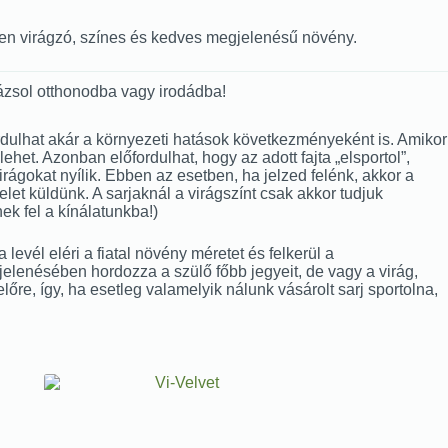
vben virágzó, színes és kedves megjelenésű növény.
ázsol otthonodba vagy irodádba!
lőfordulhat akár a környezeti hatások következményeként is. Amikor
het. Azonban előfordulhat, hogy az adott fajta „elsportol”,
 virágokat nyílik. Ebben az esetben, ha jelzed felénk, akkor a
et küldünk. A sarjaknál a virágszínt csak akkor tudjuk
ek fel a kínálatunkba!)
evél eléri a fiatal növény méretet és felkerül a
gjelenésében hordozza a szülő főbb jegyeit, de vagy a virág,
előre, így, ha esetleg valamelyik nálunk vásárolt sarj sportolna,