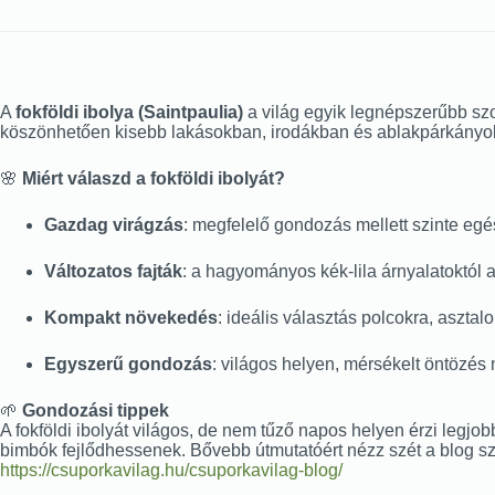
A
fokföldi ibolya (Saintpaulia)
a világ egyik legnépszerűbb szo
köszönhetően kisebb lakásokban, irodákban és ablakpárkányok
🌸
Miért válaszd a fokföldi ibolyát?
Gazdag virágzás
: megfelelő gondozás mellett szinte eg
Változatos fajták
: a hagyományos kék-lila árnyalatoktól a
Kompakt növekedés
: ideális választás polcokra, aszta
Egyszerű gondozás
: világos helyen, mérsékelt öntözés
🌱
Gondozási tippek
A fokföldi ibolyát világos, de nem tűző napos helyen érzi legjob
bimbók fejlődhessenek. Bővebb útmutatóért nézz szét a blog s
https://csuporkavilag.hu/csuporkavilag-blog/