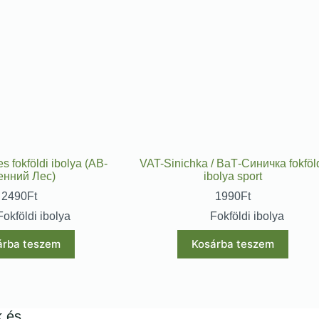
s fokföldi ibolya (АВ-
VAT-Sinichka / ВаТ-Синичка fokföl
енний Лес)
ibolya sport
2490
Ft
1990
Ft
Fokföldi ibolya
Fokföldi ibolya
árba teszem
Kosárba teszem
k és