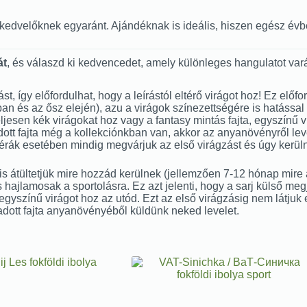
énykedvelőknek egyaránt. Ajándéknak is ideális, hiszen egész é
át
, és válaszd ki kedvencedet, amely különleges hangulatot var
zást, így előfordulhat, hogy a leírástól eltérő virágot hoz! Ez e
és az ősz elején), azu a virágok színezettségére is hatással le
, teljesen kék virágokat hoz vagy a fantasy mintás fajta, egyszínű
tt fajta még a kollekciónkban van, akkor az anyanövényről level
imérák esetében mindig megvárjuk az első virágzást és úgy kerüln
 átültetjük mire hozzád kerülnek (jellemzően 7-12 hónap mire a l
 hajlamosak a sportolásra. Ez azt jelenti, hogy a sarj külső me
t egyszínű virágot hoz az utód. Ezt az első virágzásig nem látjuk 
adott fajta anyanövényéből küldünk neked levelet.