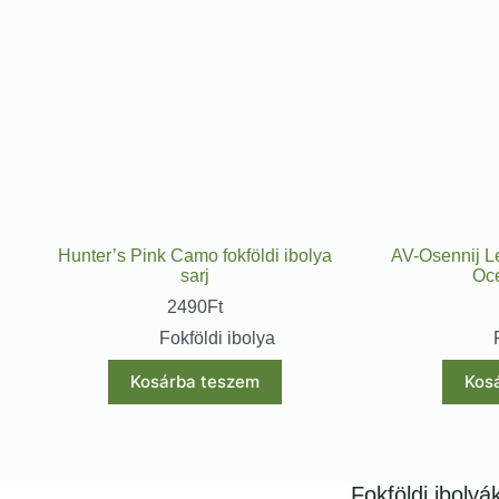
Hunter’s Pink Camo fokföldi ibolya
AV-Osennij Le
sarj
Ос
2490
Ft
Fokföldi ibolya
Kosárba teszem
Kos
Fokföldi ibolyá