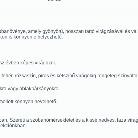
banövénye, amely gyönyörű, hosszan tartó virágzásával és vált
on is könnyen elhelyezhető.
ész évben képes virágozni.
 fehér, rózsaszín, piros és kétszínű virágokig rengeteg színválto
lokra vagy ablakpárkányokra.
 mellett könnyen nevelhető.
ban. Szereti a szobahőmérsékletet és a kissé nedves, laza virágf
zekciónkban.