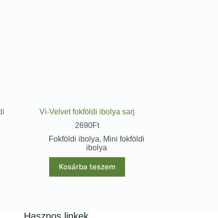
di
Vi-Velvet fokföldi ibolya sarj
2690
Ft
Fokföldi ibolya
,
Mini fokföldi
ibolya
Kosárba teszem
Hasznos linkek