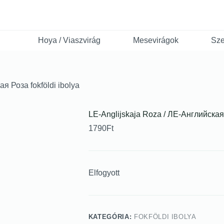
Hoya / Viaszvirág
Mesevirágok
Sze
я Роза fokföldi ibolya
LE-Anglijskaja Roza / ЛЕ-Английская 
1790
Ft
Elfogyott
KATEGÓRIA:
FOKFÖLDI IBOLYA