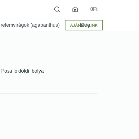
0
Ft
relemvirágok (agapanthus)
Blog
AJÁNLATAINK
Роза fokföldi ibolya