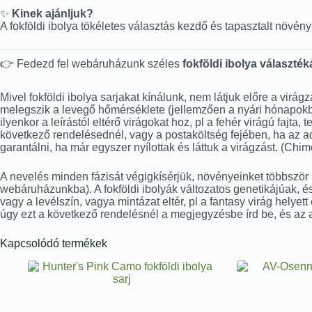
✨
Kinek ajánljuk?
A fokföldi ibolya tökéletes választás kezdő és tapasztalt növ
👉 Fedezd fel webáruházunk széles
fokföldi ibolya választék
Mivel fokföldi ibolya sarjakat kínálunk, nem látjuk előre a virág
melegszik a levegő hőmérséklete (jellemzően a nyári hónapokban 
ilyenkor a leírástól eltérő virágokat hoz, pl a fehér virágú fajta
következő rendelésednél, vagy a postaköltség fejében, ha az ado
garantálni, ha már egyszer nyílottak és láttuk a virágzást. (Ch
A nevelés minden fázisát végigkísérjük, növényeinket többször is
webáruházunkba). A fokföldi ibolyák változatos genetikájúak, és
vagy a levélszín, vagya mintázat eltér, pl a fantasy virág helyet
úgy ezt a következő rendelésnél a megjegyzésbe írd be, és az 
Kapcsolódó termékek