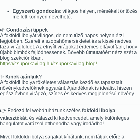
Egyszerű gondozás
: világos helyen, mérsékelt öntözés
mellett könnyen nevelhető.
🌱
Gondozási tippek
A fokföldi ibolyát világos, de nem tűző napos helyen érzi
legjobban. Szereti a szobahőmérsékletet és a kissé nedves,
laza virágföldet. Az elnyílt virágokat érdemes eltávolítani, hogy
újabb bimbók fejlődhessenek. Bővebb útmutatóért nézz szét a
blog szekciónkban.
https://csuporkavilag.hu/csuporkavilag-blog/
✨
Kinek ajánljuk?
A fokföldi ibolya tökéletes választás kezdő és tapasztalt
növénykedvelőknek egyaránt. Ajándéknak is ideális, hiszen
egész évben virágzó, színes és kedves megjelenésű növény.
👉 Fedezd fel webáruházunk széles
fokföldi ibolya
választékát
, és válaszd ki kedvencedet, amely különleges
hangulatot varázsol otthonodba vagy irodádba!
Mivel fokföldi ibolya sarjakat kínálunk, nem látjuk előre a