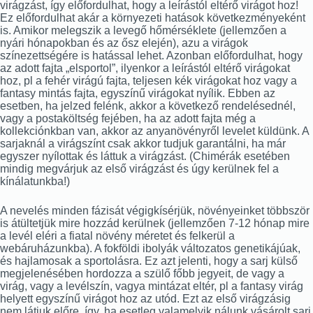
virágzást, így előfordulhat, hogy a leírástól eltérő virágot hoz!
Ez előfordulhat akár a környezeti hatások következményeként
is. Amikor melegszik a levegő hőmérséklete (jellemzően a
nyári hónapokban és az ősz elején), azu a virágok
színezettségére is hatással lehet. Azonban előfordulhat, hogy
az adott fajta „elsportol”, ilyenkor a leírástól eltérő virágokat
hoz, pl a fehér virágú fajta, teljesen kék virágokat hoz vagy a
fantasy mintás fajta, egyszínű virágokat nyílik. Ebben az
esetben, ha jelzed felénk, akkor a következő rendelésednél,
vagy a postaköltség fejében, ha az adott fajta még a
kollekciónkban van, akkor az anyanövényről levelet küldünk. A
sarjaknál a virágszínt csak akkor tudjuk garantálni, ha már
egyszer nyílottak és láttuk a virágzást. (Chimérák esetében
mindig megvárjuk az első virágzást és úgy kerülnek fel a
kínálatunkba!)
A nevelés minden fázisát végigkísérjük, növényeinket többször
is átültetjük mire hozzád kerülnek (jellemzően 7-12 hónap mire
a levél eléri a fiatal növény méretet és felkerül a
webáruházunkba). A fokföldi ibolyák változatos genetikájúak,
és hajlamosak a sportolásra. Ez azt jelenti, hogy a sarj külső
megjelenésében hordozza a szülő főbb jegyeit, de vagy a
virág, vagy a levélszín, vagya mintázat eltér, pl a fantasy virág
helyett egyszínű virágot hoz az utód. Ezt az első virágzásig
nem látjuk előre, így, ha esetleg valamelyik nálunk vásárolt sarj