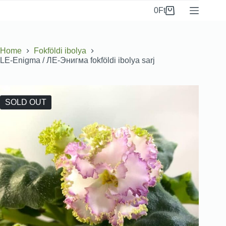
0
Ft
Home
Fokföldi ibolya
LE-Enigma / ЛЕ-Энигма fokföldi ibolya sarj
SOLD OUT