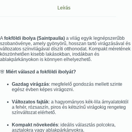
Leírás
A
fokföldi ibolya (Saintpaulia)
a világ egyik legnépszerűbb
szobanövénye, amely gyönyörű, hosszan tartó virágzásával és
változatos színvilágával díszíti otthonodat. Kompakt méretének
köszönhetően kisebb lakásokban, irodákban és
ablakpárkányokon is könnyen elhelyezhető.
🌸
Miért válaszd a fokföldi ibolyát?
Gazdag virágzás
: megfelelő gondozás mellett szinte
egész évben képes virágozni.
Változatos fajták
: a hagyományos kék-lila árnyalatoktól
a fehér, rózsaszín, piros és kétszínű virágokig rengeteg
színváltozat elérhető.
Kompakt növekedés
: ideális választás polcokra,
asztalokra vagy ablakpárkányokra.