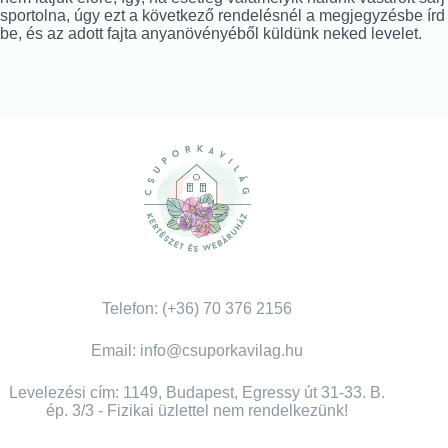
sportolna, úgy ezt a következő rendelésnél a megjegyzésbe írd
be, és az adott fajta anyanövényéből küldünk neked levelet.
Telefon: (+36) 70 376 2156
Email: info@csuporkavilag.hu
Levelezési cím: 1149, Budapest, Egressy út 31-33. B.
ép. 3/3 - Fizikai üzlettel nem rendelkezünk!