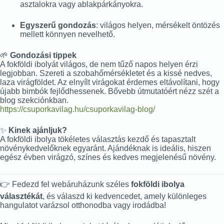
asztalokra vagy ablakpárkányokra.
Egyszerű gondozás
: világos helyen, mérsékelt öntözés
mellett könnyen nevelhető.
🌱
Gondozási tippek
A fokföldi ibolyát világos, de nem tűző napos helyen érzi
legjobban. Szereti a szobahőmérsékletet és a kissé nedves,
laza virágföldet. Az elnyílt virágokat érdemes eltávolítani, hogy
újabb bimbók fejlődhessenek. Bővebb útmutatóért nézz szét a
blog szekciónkban.
https://csuporkavilag.hu/csuporkavilag-blog/
✨
Kinek ajánljuk?
A fokföldi ibolya tökéletes választás kezdő és tapasztalt
növénykedvelőknek egyaránt. Ajándéknak is ideális, hiszen
egész évben virágzó, színes és kedves megjelenésű növény.
👉 Fedezd fel webáruházunk széles
fokföldi ibolya
választékát
, és válaszd ki kedvencedet, amely különleges
hangulatot varázsol otthonodba vagy irodádba!