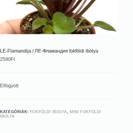
LE-Flamandija / ЛЕ-Фламандия fokföldi ibolya
2590
Ft
Elfogyott
KATEGÓRIÁK:
FOKFÖLDI IBOLYA
,
MINI FOKFÖLDI
IBOLYA