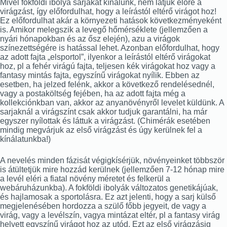
Mivel fokföldi ibolya sarjakat kínálunk, nem látjuk előre a
virágzást, így előfordulhat, hogy a leírástól eltérő virágot hoz!
Ez előfordulhat akár a környezeti hatások következményeként
is. Amikor melegszik a levegő hőmérséklete (jellemzően a
nyári hónapokban és az ősz elején), azu a virágok
színezettségére is hatással lehet. Azonban előfordulhat, hogy
az adott fajta „elsportol”, ilyenkor a leírástól eltérő virágokat
hoz, pl a fehér virágú fajta, teljesen kék virágokat hoz vagy a
fantasy mintás fajta, egyszínű virágokat nyílik. Ebben az
esetben, ha jelzed felénk, akkor a következő rendelésednél,
vagy a postaköltség fejében, ha az adott fajta még a
kollekciónkban van, akkor az anyanövényről levelet küldünk. A
sarjaknál a virágszínt csak akkor tudjuk garantálni, ha már
egyszer nyílottak és láttuk a virágzást. (Chimérák esetében
mindig megvárjuk az első virágzást és úgy kerülnek fel a
kínálatunkba!)
A nevelés minden fázisát végigkísérjük, növényeinket többször
is átültetjük mire hozzád kerülnek (jellemzően 7-12 hónap mire
a levél eléri a fiatal növény méretet és felkerül a
webáruházunkba). A fokföldi ibolyák változatos genetikájúak,
és hajlamosak a sportolásra. Ez azt jelenti, hogy a sarj külső
megjelenésében hordozza a szülő főbb jegyeit, de vagy a
virág, vagy a levélszín, vagya mintázat eltér, pl a fantasy virág
helyett egyszínű virágot hoz az utód. Ezt az első virágzásig