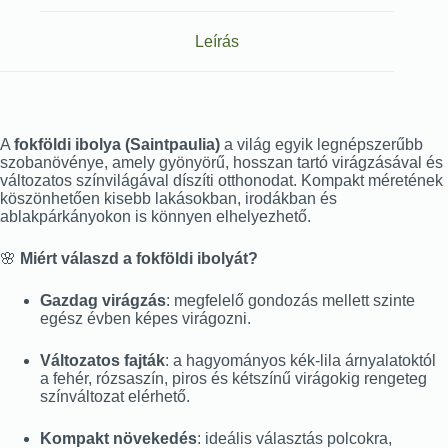
Leírás
A
fokföldi ibolya (Saintpaulia)
a világ egyik legnépszerűbb
szobanövénye, amely gyönyörű, hosszan tartó virágzásával és
változatos színvilágával díszíti otthonodat. Kompakt méretének
köszönhetően kisebb lakásokban, irodákban és
ablakpárkányokon is könnyen elhelyezhető.
🌸
Miért válaszd a fokföldi ibolyát?
Gazdag virágzás
: megfelelő gondozás mellett szinte
egész évben képes virágozni.
Változatos fajták
: a hagyományos kék-lila árnyalatoktól
a fehér, rózsaszín, piros és kétszínű virágokig rengeteg
színváltozat elérhető.
Kompakt növekedés
: ideális választás polcokra,