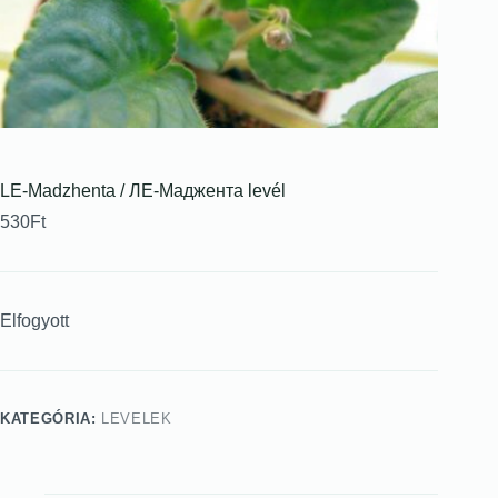
LE-Madzhenta / ЛЕ-Маджента levél
530
Ft
Elfogyott
KATEGÓRIA:
LEVELEK