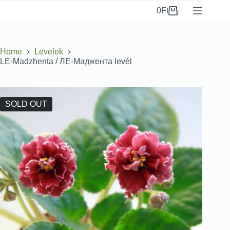
0
Ft
Home
Levelek
LE-Madzhenta / ЛЕ-Маджента levél
SOLD OUT