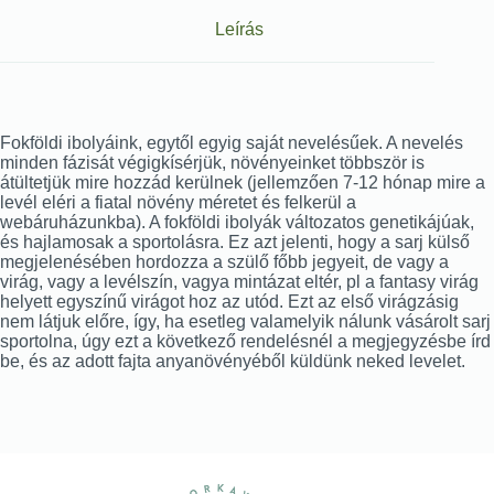
Leírás
Fokföldi ibolyáink, egytől egyig saját nevelésűek. A nevelés
minden fázisát végigkísérjük, növényeinket többször is
átültetjük mire hozzád kerülnek (jellemzően 7-12 hónap mire a
levél eléri a fiatal növény méretet és felkerül a
webáruházunkba). A fokföldi ibolyák változatos genetikájúak,
és hajlamosak a sportolásra. Ez azt jelenti, hogy a sarj külső
megjelenésében hordozza a szülő főbb jegyeit, de vagy a
virág, vagy a levélszín, vagya mintázat eltér, pl a fantasy virág
helyett egyszínű virágot hoz az utód. Ezt az első virágzásig
nem látjuk előre, így, ha esetleg valamelyik nálunk vásárolt sarj
sportolna, úgy ezt a következő rendelésnél a megjegyzésbe írd
be, és az adott fajta anyanövényéből küldünk neked levelet.