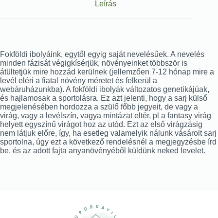
Leírás
Fokföldi ibolyáink, egytől egyig saját nevelésűek. A nevelés
minden fázisát végigkísérjük, növényeinket többször is
átültetjük mire hozzád kerülnek (jellemzően 7-12 hónap mire a
levél eléri a fiatal növény méretet és felkerül a
webáruházunkba). A fokföldi ibolyák változatos genetikájúak,
és hajlamosak a sportolásra. Ez azt jelenti, hogy a sarj külső
megjelenésében hordozza a szülő főbb jegyeit, de vagy a
virág, vagy a levélszín, vagya mintázat eltér, pl a fantasy virág
helyett egyszínű virágot hoz az utód. Ezt az első virágzásig
nem látjuk előre, így, ha esetleg valamelyik nálunk vásárolt sarj
sportolna, úgy ezt a következő rendelésnél a megjegyzésbe írd
be, és az adott fajta anyanövényéből küldünk neked levelet.