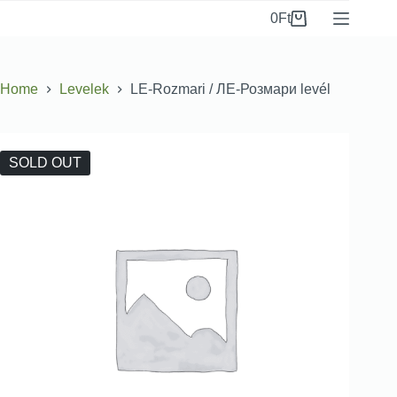
0
Ft
Home
Levelek
LE-Rozmari / ЛЕ-Розмари levél
SOLD OUT