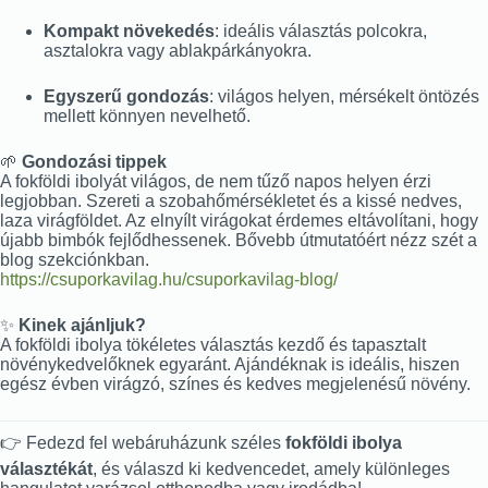
Kompakt növekedés
: ideális választás polcokra,
asztalokra vagy ablakpárkányokra.
Egyszerű gondozás
: világos helyen, mérsékelt öntözés
mellett könnyen nevelhető.
🌱
Gondozási tippek
A fokföldi ibolyát világos, de nem tűző napos helyen érzi
legjobban. Szereti a szobahőmérsékletet és a kissé nedves,
laza virágföldet. Az elnyílt virágokat érdemes eltávolítani, hogy
újabb bimbók fejlődhessenek. Bővebb útmutatóért nézz szét a
blog szekciónkban.
https://csuporkavilag.hu/csuporkavilag-blog/
✨
Kinek ajánljuk?
A fokföldi ibolya tökéletes választás kezdő és tapasztalt
növénykedvelőknek egyaránt. Ajándéknak is ideális, hiszen
egész évben virágzó, színes és kedves megjelenésű növény.
👉 Fedezd fel webáruházunk széles
fokföldi ibolya
választékát
, és válaszd ki kedvencedet, amely különleges