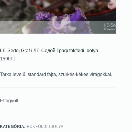
LE-Sedoj Graf / ЛЕ-Седой Граф fokföldi ibolya
1590
Ft
Tarka levelű, standard fajta, szürkés-kékes virágokkal.
Elfogyott
KATEGÓRIA:
FOKFÖLDI IBOLYA