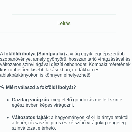
Leírás
A
fokföldi ibolya (Saintpaulia)
a világ egyik legnépszerűbb
szobanövénye, amely gyönyörű, hosszan tartó virágzásával és
változatos színvilágával díszíti otthonodat. Kompakt méretének
köszönhetően kisebb lakásokban, irodákban és
ablakpárkányokon is könnyen elhelyezhető.
🌸
Miért válaszd a fokföldi ibolyát?
Gazdag virágzás
: megfelelő gondozás mellett szinte
egész évben képes virágozni.
Változatos fajták
: a hagyományos kék-lila árnyalatoktól
a fehér, rózsaszín, piros és kétszínű virágokig rengeteg
színváltozat elérhető.