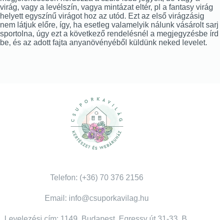
virág, vagy a levélszín, vagya mintázat eltér, pl a fantasy virág
helyett egyszínű virágot hoz az utód. Ezt az első virágzásig
nem látjuk előre, így, ha esetleg valamelyik nálunk vásárolt sarj
sportolna, úgy ezt a következő rendelésnél a megjegyzésbe írd
be, és az adott fajta anyanövényéből küldünk neked levelet.
Telefon: (+36) 70 376 2156
Email: info@csuporkavilag.hu
Levelezési cím: 1149, Budapest, Egressy út 31-33. B.