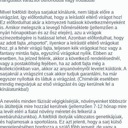
hangulatot varázsol otthonodba vagy irodádba!
Mivel fokföldi ibolya sarjakat kínálunk, nem látjuk előre a
virágzást, így előfordulhat, hogy a leírástól eltérő virágot hoz!
Ez előfordulhat akár a környezeti hatások következményeként
is. Amikor melegszik a levegő hőmérséklete (jellemzően a
nyári hónapokban és az ősz elején), azu a virágok
színezettségére is hatással lehet. Azonban előfordulhat, hogy
az adott fajta „elsportol”, ilyenkor a leírástól eltérő virágokat
hoz, pl a fehér virágú fajta, teljesen kék virágokat hoz vagy a
fantasy mintás fajta, egyszínű virágokat nyílik. Ebben az
esetben, ha jelzed felénk, akkor a következő rendelésednél,
vagy a postaköltség fejében, ha az adott fajta még a
kollekciónkban van, akkor az anyanövényről levelet küldünk. A
sarjaknál a virágszínt csak akkor tudjuk garantálni, ha már
egyszer nyílottak és láttuk a virágzást. (Chimérák esetében
mindig megvárjuk az első virágzást és úgy kerülnek fel a
kínálatunkba!)
A nevelés minden fázisát végigkísérjük, növényeinket többször
is átültetjük mire hozzád kerülnek (jellemzően 7-12 hónap mire
a levél eléri a fiatal növény méretet és felkerül a
webáruházunkba). A fokföldi ibolyák változatos genetikájúak,
és hajlamosak a sportolásra. Ez azt jelenti, hogy a sarj külső
megjelenésében hordozza a szülő főbb jegyeit, de vagy a