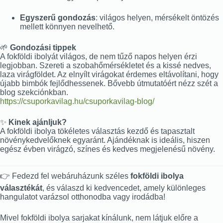
Egyszerű gondozás
: világos helyen, mérsékelt öntözés
mellett könnyen nevelhető.
🌱
Gondozási tippek
A fokföldi ibolyát világos, de nem tűző napos helyen érzi
legjobban. Szereti a szobahőmérsékletet és a kissé nedves,
laza virágföldet. Az elnyílt virágokat érdemes eltávolítani, hogy
újabb bimbók fejlődhessenek. Bővebb útmutatóért nézz szét a
blog szekciónkban.
https://csuporkavilag.hu/csuporkavilag-blog/
✨
Kinek ajánljuk?
A fokföldi ibolya tökéletes választás kezdő és tapasztalt
növénykedvelőknek egyaránt. Ajándéknak is ideális, hiszen
egész évben virágzó, színes és kedves megjelenésű növény.
👉 Fedezd fel webáruházunk széles
fokföldi ibolya
választékát
, és válaszd ki kedvencedet, amely különleges
hangulatot varázsol otthonodba vagy irodádba!
Mivel fokföldi ibolya sarjakat kínálunk, nem látjuk előre a