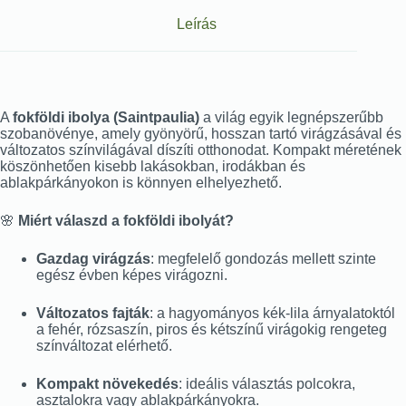
Leírás
A
fokföldi ibolya (Saintpaulia)
a világ egyik legnépszerűbb
szobanövénye, amely gyönyörű, hosszan tartó virágzásával és
változatos színvilágával díszíti otthonodat. Kompakt méretének
köszönhetően kisebb lakásokban, irodákban és
ablakpárkányokon is könnyen elhelyezhető.
🌸
Miért válaszd a fokföldi ibolyát?
Gazdag virágzás
: megfelelő gondozás mellett szinte
egész évben képes virágozni.
Változatos fajták
: a hagyományos kék-lila árnyalatoktól
a fehér, rózsaszín, piros és kétszínű virágokig rengeteg
színváltozat elérhető.
Kompakt növekedés
: ideális választás polcokra,
asztalokra vagy ablakpárkányokra.