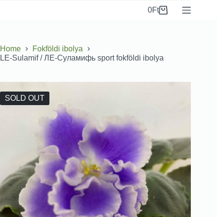
0
Ft
Home
Fokföldi ibolya
LE-Sulamif / ЛЕ-Суламифь sport fokföldi ibolya
SOLD OUT