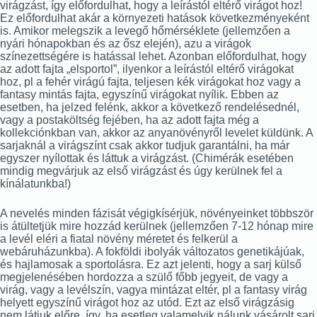
virágzást, így előfordulhat, hogy a leírástól eltérő virágot hoz!
Ez előfordulhat akár a környezeti hatások következményeként
is. Amikor melegszik a levegő hőmérséklete (jellemzően a
nyári hónapokban és az ősz elején), azu a virágok
színezettségére is hatással lehet. Azonban előfordulhat, hogy
az adott fajta „elsportol”, ilyenkor a leírástól eltérő virágokat
hoz, pl a fehér virágú fajta, teljesen kék virágokat hoz vagy a
fantasy mintás fajta, egyszínű virágokat nyílik. Ebben az
esetben, ha jelzed felénk, akkor a következő rendelésednél,
vagy a postaköltség fejében, ha az adott fajta még a
kollekciónkban van, akkor az anyanövényről levelet küldünk. A
sarjaknál a virágszínt csak akkor tudjuk garantálni, ha már
egyszer nyílottak és láttuk a virágzást. (Chimérák esetében
mindig megvárjuk az első virágzást és úgy kerülnek fel a
kínálatunkba!)
A nevelés minden fázisát végigkísérjük, növényeinket többször
is átültetjük mire hozzád kerülnek (jellemzően 7-12 hónap mire
a levél eléri a fiatal növény méretet és felkerül a
webáruházunkba). A fokföldi ibolyák változatos genetikájúak,
és hajlamosak a sportolásra. Ez azt jelenti, hogy a sarj külső
megjelenésében hordozza a szülő főbb jegyeit, de vagy a
virág, vagy a levélszín, vagya mintázat eltér, pl a fantasy virág
helyett egyszínű virágot hoz az utód. Ezt az első virágzásig
nem látjuk előre, így, ha esetleg valamelyik nálunk vásárolt sarj