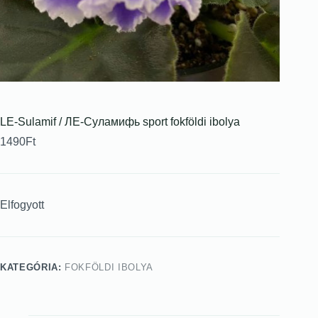
LE-Sulamif / ЛЕ-Суламифь sport fokföldi ibolya
1490
Ft
Elfogyott
KATEGÓRIA:
FOKFÖLDI IBOLYA