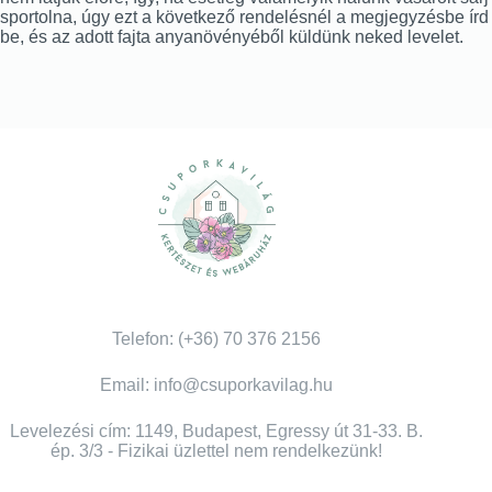
sportolna, úgy ezt a következő rendelésnél a megjegyzésbe írd
be, és az adott fajta anyanövényéből küldünk neked levelet.
Telefon: (+36) 70 376 2156
Email: info@csuporkavilag.hu
Levelezési cím: 1149, Budapest, Egressy út 31-33. B.
ép. 3/3 - Fizikai üzlettel nem rendelkezünk!