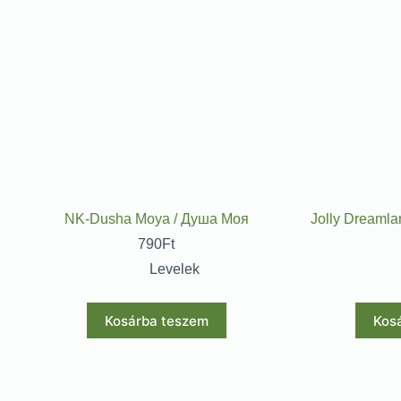
NK-Dusha Moya / Душа Моя
Jolly Dreamlan
790
Ft
Levelek
Kosárba teszem
Kos