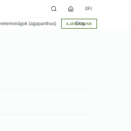
0
Ft
relemvirágok (agapanthus)
Blog
AJÁNLATAINK