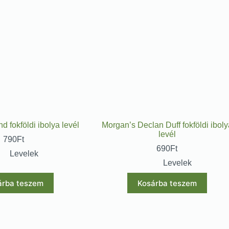
d fokföldi ibolya levél
Morgan’s Declan Duff fokföldi iboly
levél
790
Ft
690
Ft
Levelek
Levelek
árba teszem
Kosárba teszem