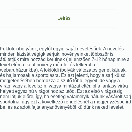
Leírás
Fokföldi ibolyáink, egytől egyig saját nevelésűek. A nevelés
minden fázisát végigkísérjük, növényeinket többször is
átültetjük mire hozzád kerülnek (jellemzően 7-12 hónap mire a
levél eléri a fiatal növény méretet és felkerül a
webáruházunkba). A fokföldi ibolyák változatos genetikájúak,
és hajlamosak a sportolásra. Ez azt jelenti, hogy a sarj külső
megjelenésében hordozza a szülő főbb jegyeit, de vagy a
virág, vagy a levélszín, vagya mintázat eltér, pl a fantasy virág
helyett egyszínű virágot hoz az utód. Ezt az első virágzásig
nem látjuk előre, így, ha esetleg valamelyik nálunk vásárolt sarj
sportolna, úgy ezt a következő rendelésnél a megjegyzésbe írd
be, és az adott fajta anyanövényéből küldünk neked levelet.