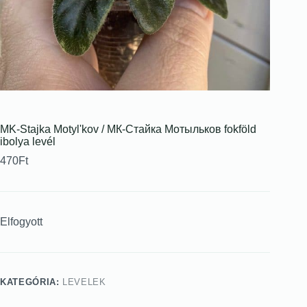
MK-Stajka Motylʹkov / МК-Стайка Мотыльков fokföld
ibolya levél
470
Ft
Elfogyott
KATEGÓRIA:
LEVELEK