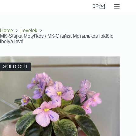
0
Ft
Home
Levelek
MK-Stajka Motylʹkov / МК-Стайка Мотыльков fokföld
ibolya levél
SOLD OUT