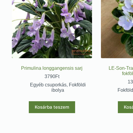
Primulina longgangensis sarj
LE-Son-Tra
fokfö
3790
Ft
13
Egyéb csuporkás
,
Fokföldi
ibolya
Fokföld
Kosárba teszem
Kos