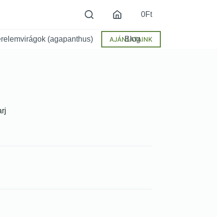
0
Ft
relemvirágok (agapanthus)
Blog
AJÁNLATAINK
rj