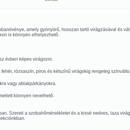
banövénye, amely gyönyörű, hosszan tartó virágzásával és vált
on is könnyen elhelyezhető.
ész évben képes virágozni.
 fehér, rózsaszín, piros és kétszínű virágokig rengeteg színválto
lokra vagy ablakpárkányokra.
 mellett könnyen nevelhető.
ban. Szereti a szobahőmérsékletet és a kissé nedves, laza virágf
zekciónkban.