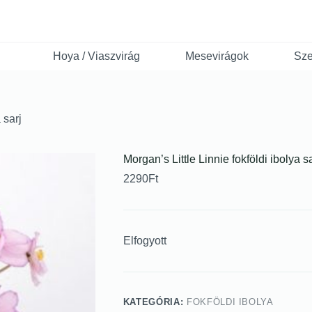
Hoya / Viaszvirág
Mesevirágok
Sze
 sarj
Morgan’s Little Linnie fokföldi ibolya sa
2290
Ft
Elfogyott
KATEGÓRIA:
FOKFÖLDI IBOLYA