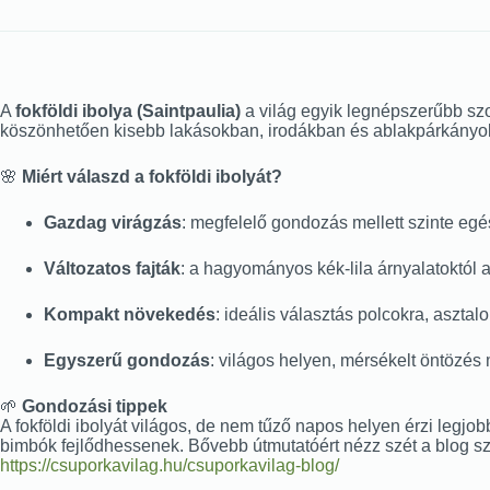
A
fokföldi ibolya (Saintpaulia)
a világ egyik legnépszerűbb szo
köszönhetően kisebb lakásokban, irodákban és ablakpárkányok
🌸
Miért válaszd a fokföldi ibolyát?
Gazdag virágzás
: megfelelő gondozás mellett szinte eg
Változatos fajták
: a hagyományos kék-lila árnyalatoktól a
Kompakt növekedés
: ideális választás polcokra, aszta
Egyszerű gondozás
: világos helyen, mérsékelt öntözés
🌱
Gondozási tippek
A fokföldi ibolyát világos, de nem tűző napos helyen érzi legjob
bimbók fejlődhessenek. Bővebb útmutatóért nézz szét a blog s
https://csuporkavilag.hu/csuporkavilag-blog/