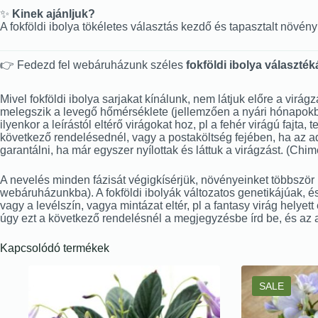
✨
Kinek ajánljuk?
A fokföldi ibolya tökéletes választás kezdő és tapasztalt növ
👉 Fedezd fel webáruházunk széles
fokföldi ibolya választék
Mivel fokföldi ibolya sarjakat kínálunk, nem látjuk előre a virág
melegszik a levegő hőmérséklete (jellemzően a nyári hónapokban 
ilyenkor a leírástól eltérő virágokat hoz, pl a fehér virágú fajta
következő rendelésednél, vagy a postaköltség fejében, ha az ado
garantálni, ha már egyszer nyílottak és láttuk a virágzást. (Ch
A nevelés minden fázisát végigkísérjük, növényeinket többször is
webáruházunkba). A fokföldi ibolyák változatos genetikájúak, és
vagy a levélszín, vagya mintázat eltér, pl a fantasy virág helyet
úgy ezt a következő rendelésnél a megjegyzésbe írd be, és az 
Kapcsolódó termékek
SALE