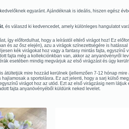
énykedvelőknek egyaránt. Ajándéknak is ideális, hiszen egész é
át
, és válaszd ki kedvencedet, amely különleges hangulatot var
zást, így előfordulhat, hogy a leírástól eltérő virágot hoz! Ez e
és az ősz elején), azu a virágok színezettségére is hatással le
, teljesen kék virágokat hoz vagy a fantasy mintás fajta, egyszínű
tt fajta még a kollekciónkban van, akkor az anyanövényről level
imérák esetében mindig megvárjuk az első virágzást és úgy kerüln
 átültetjük mire hozzád kerülnek (jellemzően 7-12 hónap mire a l
 hajlamosak a sportolásra. Ez azt jelenti, hogy a sarj külső me
t egyszínű virágot hoz az utód. Ezt az első virágzásig nem látjuk 
adott fajta anyanövényéből küldünk neked levelet.