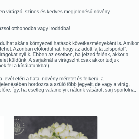
vben virágzó, színes és kedves megjelenésű növény.
ázsol otthonodba vagy irodádba!
lőfordulhat akár a környezeti hatások következményeként is. Amikor
het. Azonban előfordulhat, hogy az adott fajta „elsportol”,
 virágokat nyílik. Ebben az esetben, ha jelzed felénk, akkor a
et küldünk. A sarjaknál a virágszínt csak akkor tudjuk
ek fel a kínálatunkba!)
evél eléri a fiatal növény méretet és felkerül a
gjelenésében hordozza a szülő főbb jegyeit, de vagy a virág,
előre, így, ha esetleg valamelyik nálunk vásárolt sarj sportolna,