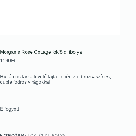
Morgan’s Rose Cottage fokföldi ibolya
1590
Ft
Hullámos tarka levelű fajta, fehér–zöld-rózsaszínes,
dupla fodros virágokkal
Elfogyott
KATEGÓRIA:
FOKFÖLDI IBOLYA