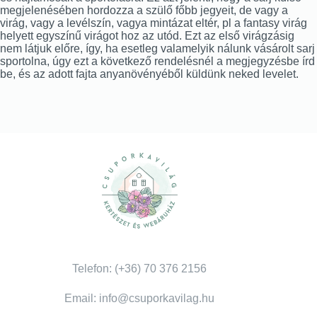
megjelenésében hordozza a szülő főbb jegyeit, de vagy a
virág, vagy a levélszín, vagya mintázat eltér, pl a fantasy virág
helyett egyszínű virágot hoz az utód. Ezt az első virágzásig
nem látjuk előre, így, ha esetleg valamelyik nálunk vásárolt sarj
sportolna, úgy ezt a következő rendelésnél a megjegyzésbe írd
be, és az adott fajta anyanövényéből küldünk neked levelet.
Telefon: (+36) 70 376 2156
Email: info@csuporkavilag.hu