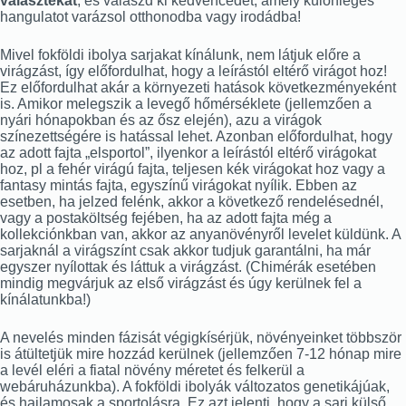
választékát
, és válaszd ki kedvencedet, amely különleges
hangulatot varázsol otthonodba vagy irodádba!
Mivel fokföldi ibolya sarjakat kínálunk, nem látjuk előre a
virágzást, így előfordulhat, hogy a leírástól eltérő virágot hoz!
Ez előfordulhat akár a környezeti hatások következményeként
is. Amikor melegszik a levegő hőmérséklete (jellemzően a
nyári hónapokban és az ősz elején), azu a virágok
színezettségére is hatással lehet. Azonban előfordulhat, hogy
az adott fajta „elsportol”, ilyenkor a leírástól eltérő virágokat
hoz, pl a fehér virágú fajta, teljesen kék virágokat hoz vagy a
fantasy mintás fajta, egyszínű virágokat nyílik. Ebben az
esetben, ha jelzed felénk, akkor a következő rendelésednél,
vagy a postaköltség fejében, ha az adott fajta még a
kollekciónkban van, akkor az anyanövényről levelet küldünk. A
sarjaknál a virágszínt csak akkor tudjuk garantálni, ha már
egyszer nyílottak és láttuk a virágzást. (Chimérák esetében
mindig megvárjuk az első virágzást és úgy kerülnek fel a
kínálatunkba!)
A nevelés minden fázisát végigkísérjük, növényeinket többször
is átültetjük mire hozzád kerülnek (jellemzően 7-12 hónap mire
a levél eléri a fiatal növény méretet és felkerül a
webáruházunkba). A fokföldi ibolyák változatos genetikájúak,
és hajlamosak a sportolásra. Ez azt jelenti, hogy a sarj külső