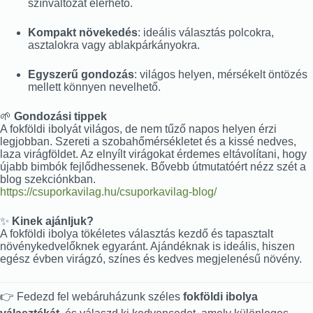
színváltozat elérhető.
Kompakt növekedés
: ideális választás polcokra,
asztalokra vagy ablakpárkányokra.
Egyszerű gondozás
: világos helyen, mérsékelt öntözés
mellett könnyen nevelhető.
🌱
Gondozási tippek
A fokföldi ibolyát világos, de nem tűző napos helyen érzi
legjobban. Szereti a szobahőmérsékletet és a kissé nedves,
laza virágföldet. Az elnyílt virágokat érdemes eltávolítani, hogy
újabb bimbók fejlődhessenek. Bővebb útmutatóért nézz szét a
blog szekciónkban.
https://csuporkavilag.hu/csuporkavilag-blog/
✨
Kinek ajánljuk?
A fokföldi ibolya tökéletes választás kezdő és tapasztalt
növénykedvelőknek egyaránt. Ajándéknak is ideális, hiszen
egész évben virágzó, színes és kedves megjelenésű növény.
👉 Fedezd fel webáruházunk széles
fokföldi ibolya