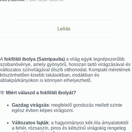
Leírás
A
fokföldi ibolya (Saintpaulia)
a világ egyik legnépszerűbb
szobanövénye, amely gyönyörű, hosszan tartó virágzásával és
változatos színvilágával díszíti otthonodat. Kompakt méretének
köszönhetően kisebb lakásokban, irodákban és
ablakpárkányokon is könnyen elhelyezhető.
🌸
Miért válaszd a fokföldi ibolyát?
Gazdag virágzás
: megfelelő gondozás mellett szinte
egész évben képes virágozni.
Változatos fajták
: a hagyományos kék-lila árnyalatoktól
a fehér, rózsaszín, piros és kétszínű virágokig rengeteg