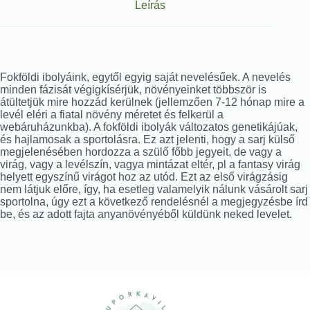
Leírás
Fokföldi ibolyáink, egytől egyig saját nevelésűek. A nevelés
minden fázisát végigkísérjük, növényeinket többször is
átültetjük mire hozzád kerülnek (jellemzően 7-12 hónap mire a
levél eléri a fiatal növény méretet és felkerül a
webáruházunkba). A fokföldi ibolyák változatos genetikájúak,
és hajlamosak a sportolásra. Ez azt jelenti, hogy a sarj külső
megjelenésében hordozza a szülő főbb jegyeit, de vagy a
virág, vagy a levélszín, vagya mintázat eltér, pl a fantasy virág
helyett egyszínű virágot hoz az utód. Ezt az első virágzásig
nem látjuk előre, így, ha esetleg valamelyik nálunk vásárolt sarj
sportolna, úgy ezt a következő rendelésnél a megjegyzésbe írd
be, és az adott fajta anyanövényéből küldünk neked levelet.