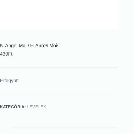
N-Angel Moj / Н-Ангел Мой
430
Ft
Elfogyott
KATEGÓRIA:
LEVELEK