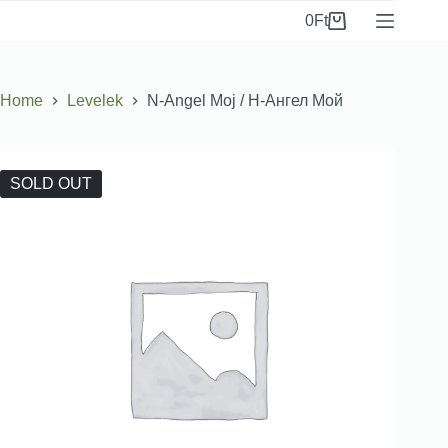
0
Ft
Home
Levelek
N-Angel Moj / Н-Ангел Мой
SOLD OUT