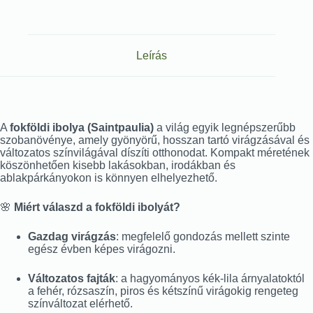
Leírás
A
fokföldi ibolya (Saintpaulia)
a világ egyik legnépszerűbb
szobanövénye, amely gyönyörű, hosszan tartó virágzásával és
változatos színvilágával díszíti otthonodat. Kompakt méretének
köszönhetően kisebb lakásokban, irodákban és
ablakpárkányokon is könnyen elhelyezhető.
🌸
Miért válaszd a fokföldi ibolyát?
Gazdag virágzás
: megfelelő gondozás mellett szinte
egész évben képes virágozni.
Változatos fajták
: a hagyományos kék-lila árnyalatoktól
a fehér, rózsaszín, piros és kétszínű virágokig rengeteg
színváltozat elérhető.