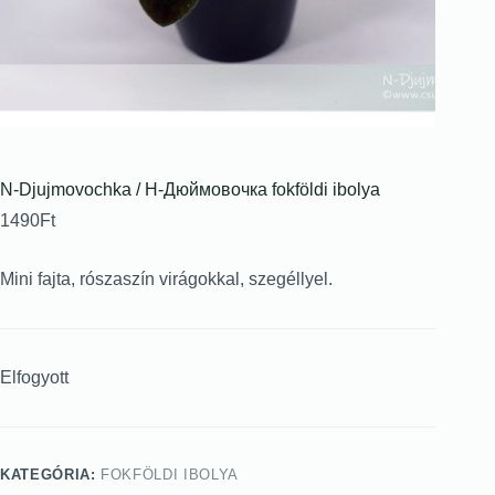
N-Djujmovochka / Н-Дюймовочка fokföldi ibolya
1490
Ft
Mini fajta, rószaszín virágokkal, szegéllyel.
Elfogyott
KATEGÓRIA:
FOKFÖLDI IBOLYA