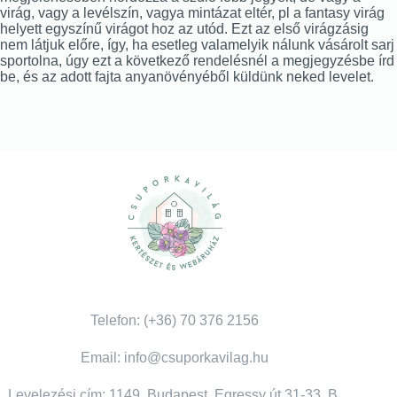
virág, vagy a levélszín, vagya mintázat eltér, pl a fantasy virág
helyett egyszínű virágot hoz az utód. Ezt az első virágzásig
nem látjuk előre, így, ha esetleg valamelyik nálunk vásárolt sarj
sportolna, úgy ezt a következő rendelésnél a megjegyzésbe írd
be, és az adott fajta anyanövényéből küldünk neked levelet.
Telefon: (+36) 70 376 2156
Email: info@csuporkavilag.hu
Levelezési cím: 1149, Budapest, Egressy út 31-33. B.