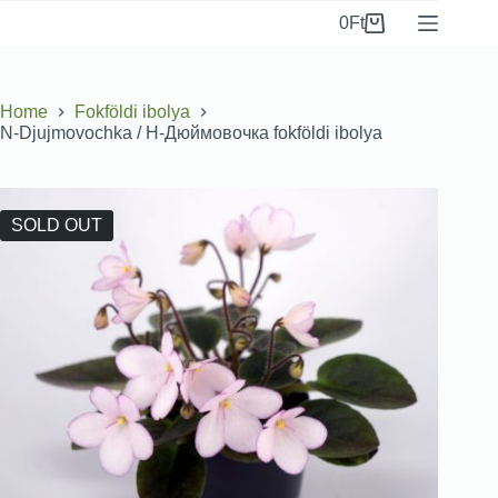
0
Ft
Home
Fokföldi ibolya
N-Djujmovochka / Н-Дюймовочка fokföldi ibolya
SOLD OUT