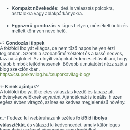
Kompakt növekedés
: ideális választás polcokra,
asztalokra vagy ablakpárkányokra.
Egyszerű gondozás
: világos helyen, mérsékelt öntözés
mellett könnyen nevelhető.
🌱
Gondozási tippek
A fokföldi ibolyát világos, de nem tűző napos helyen érzi
legjobban. Szereti a szobahőmérsékletet és a kissé nedves,
laza virágföldet. Az elnyílt virágokat érdemes eltávolítani, hogy
újabb bimbók fejlődhessenek. Bővebb útmutatóért nézz szét a
blog szekciónkban.
https://csuporkavilag.hu/csuporkavilag-blog/
✨
Kinek ajánljuk?
A fokföldi ibolya tökéletes választás kezdő és tapasztalt
növénykedvelőknek egyaránt. Ajándéknak is ideális, hiszen
egész évben virágzó, színes és kedves megjelenésű növény.
👉 Fedezd fel webáruházunk széles
fokföldi ibolya
választékát
, és válaszd ki kedvencedet, amely különleges