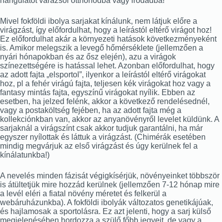
hangulatot varázsol otthonodba vagy irodádba!
Mivel fokföldi ibolya sarjakat kínálunk, nem látjuk előre a
virágzást, így előfordulhat, hogy a leírástól eltérő virágot hoz!
Ez előfordulhat akár a környezeti hatások következményeként
is. Amikor melegszik a levegő hőmérséklete (jellemzően a
nyári hónapokban és az ősz elején), azu a virágok
színezettségére is hatással lehet. Azonban előfordulhat, hogy
az adott fajta „elsportol”, ilyenkor a leírástól eltérő virágokat
hoz, pl a fehér virágú fajta, teljesen kék virágokat hoz vagy a
fantasy mintás fajta, egyszínű virágokat nyílik. Ebben az
esetben, ha jelzed felénk, akkor a következő rendelésednél,
vagy a postaköltség fejében, ha az adott fajta még a
kollekciónkban van, akkor az anyanövényről levelet küldünk. A
sarjaknál a virágszínt csak akkor tudjuk garantálni, ha már
egyszer nyílottak és láttuk a virágzást. (Chimérák esetében
mindig megvárjuk az első virágzást és úgy kerülnek fel a
kínálatunkba!)
A nevelés minden fázisát végigkísérjük, növényeinket többször
is átültetjük mire hozzád kerülnek (jellemzően 7-12 hónap mire
a levél eléri a fiatal növény méretet és felkerül a
webáruházunkba). A fokföldi ibolyák változatos genetikájúak,
és hajlamosak a sportolásra. Ez azt jelenti, hogy a sarj külső
megjelenésében hordozza a szülő főbb jegyeit, de vagy a