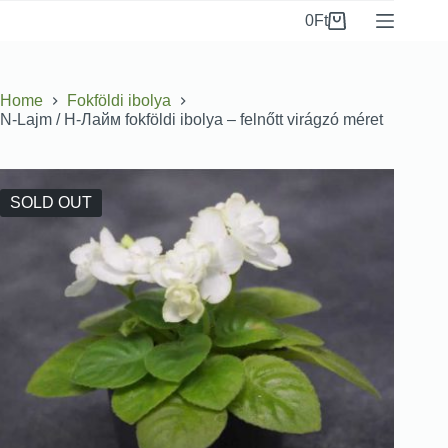
0
Ft
Home
Fokföldi ibolya
N-Lajm / Н-Лайм fokföldi ibolya – felnőtt virágzó méret
SOLD OUT