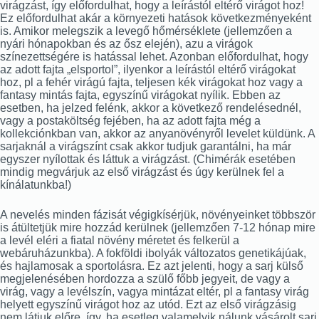
virágzást, így előfordulhat, hogy a leírástól eltérő virágot hoz!
Ez előfordulhat akár a környezeti hatások következményeként
is. Amikor melegszik a levegő hőmérséklete (jellemzően a
nyári hónapokban és az ősz elején), azu a virágok
színezettségére is hatással lehet. Azonban előfordulhat, hogy
az adott fajta „elsportol”, ilyenkor a leírástól eltérő virágokat
hoz, pl a fehér virágú fajta, teljesen kék virágokat hoz vagy a
fantasy mintás fajta, egyszínű virágokat nyílik. Ebben az
esetben, ha jelzed felénk, akkor a következő rendelésednél,
vagy a postaköltség fejében, ha az adott fajta még a
kollekciónkban van, akkor az anyanövényről levelet küldünk. A
sarjaknál a virágszínt csak akkor tudjuk garantálni, ha már
egyszer nyílottak és láttuk a virágzást. (Chimérák esetében
mindig megvárjuk az első virágzást és úgy kerülnek fel a
kínálatunkba!)
A nevelés minden fázisát végigkísérjük, növényeinket többször
is átültetjük mire hozzád kerülnek (jellemzően 7-12 hónap mire
a levél eléri a fiatal növény méretet és felkerül a
webáruházunkba). A fokföldi ibolyák változatos genetikájúak,
és hajlamosak a sportolásra. Ez azt jelenti, hogy a sarj külső
megjelenésében hordozza a szülő főbb jegyeit, de vagy a
virág, vagy a levélszín, vagya mintázat eltér, pl a fantasy virág
helyett egyszínű virágot hoz az utód. Ezt az első virágzásig
nem látjuk előre, így, ha esetleg valamelyik nálunk vásárolt sarj