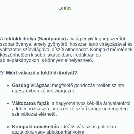
Leírás
A
fokföldi ibolya (Saintpaulia)
a világ egyik legnépszerűbb
szobanövénye, amely gyönyörű, hosszan tartó virágzásával és
változatos színvilágával díszíti otthonodat. Kompakt méretének
köszönhetően kisebb lakásokban, irodákban és
ablakpárkányokon is könnyen elhelyezhető.
🌸
Miért válaszd a fokföldi ibolyát?
Gazdag virágzás
: megfelelő gondozás mellett szinte
egész évben képes virágozni.
Változatos fajták
: a hagyományos kék-lila árnyalatoktól
a fehér, rózsaszín, piros és kétszínű virágokig rengeteg
színváltozat elérhető.
Kompakt növekedés
: ideális választás polcokra,
asztalokra vagy ablakpárkányokra.