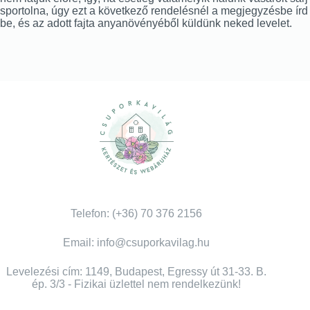
sportolna, úgy ezt a következő rendelésnél a megjegyzésbe írd
be, és az adott fajta anyanövényéből küldünk neked levelet.
Telefon: (+36) 70 376 2156
Email: info@csuporkavilag.hu
Levelezési cím: 1149, Budapest, Egressy út 31-33. B.
ép. 3/3 - Fizikai üzlettel nem rendelkezünk!