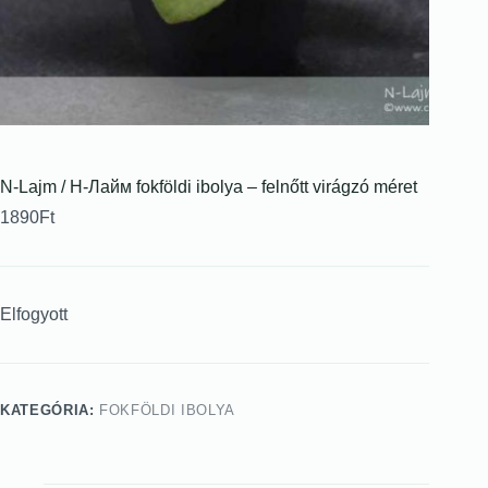
N-Lajm / Н-Лайм fokföldi ibolya – felnőtt virágzó méret
1890
Ft
Elfogyott
KATEGÓRIA:
FOKFÖLDI IBOLYA