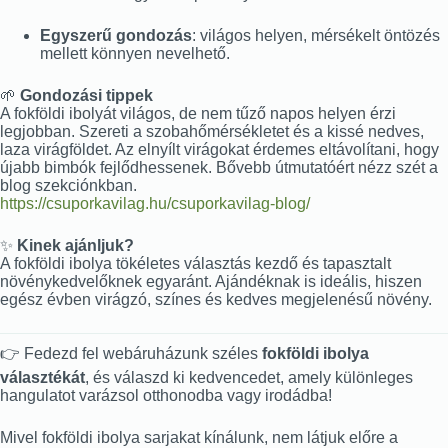
Egyszerű gondozás
: világos helyen, mérsékelt öntözés
mellett könnyen nevelhető.
🌱
Gondozási tippek
A fokföldi ibolyát világos, de nem tűző napos helyen érzi
legjobban. Szereti a szobahőmérsékletet és a kissé nedves,
laza virágföldet. Az elnyílt virágokat érdemes eltávolítani, hogy
újabb bimbók fejlődhessenek. Bővebb útmutatóért nézz szét a
blog szekciónkban.
https://csuporkavilag.hu/csuporkavilag-blog/
✨
Kinek ajánljuk?
A fokföldi ibolya tökéletes választás kezdő és tapasztalt
növénykedvelőknek egyaránt. Ajándéknak is ideális, hiszen
egész évben virágzó, színes és kedves megjelenésű növény.
👉 Fedezd fel webáruházunk széles
fokföldi ibolya
választékát
, és válaszd ki kedvencedet, amely különleges
hangulatot varázsol otthonodba vagy irodádba!
Mivel fokföldi ibolya sarjakat kínálunk, nem látjuk előre a