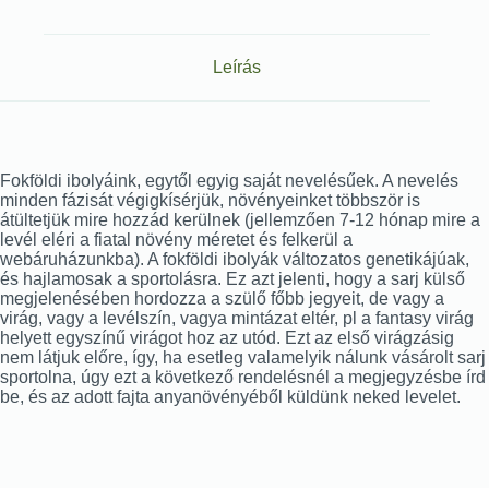
Leírás
Fokföldi ibolyáink, egytől egyig saját nevelésűek. A nevelés
minden fázisát végigkísérjük, növényeinket többször is
átültetjük mire hozzád kerülnek (jellemzően 7-12 hónap mire a
levél eléri a fiatal növény méretet és felkerül a
webáruházunkba). A fokföldi ibolyák változatos genetikájúak,
és hajlamosak a sportolásra. Ez azt jelenti, hogy a sarj külső
megjelenésében hordozza a szülő főbb jegyeit, de vagy a
virág, vagy a levélszín, vagya mintázat eltér, pl a fantasy virág
helyett egyszínű virágot hoz az utód. Ezt az első virágzásig
nem látjuk előre, így, ha esetleg valamelyik nálunk vásárolt sarj
sportolna, úgy ezt a következő rendelésnél a megjegyzésbe írd
be, és az adott fajta anyanövényéből küldünk neked levelet.