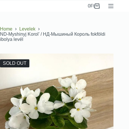
0
Ft
Home
Levelek
ND-Myshinyj Korolʹ / НД-Мышиный Король fokföldi
ibolya levél
SOLD OUT