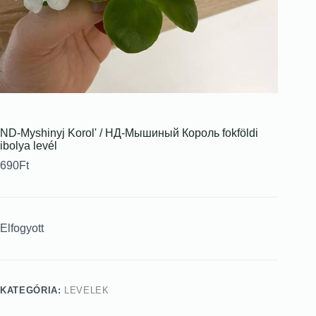
ND-Myshinyj Korolʹ / НД-Мышиный Король fokföldi
ibolya levél
690
Ft
Elfogyott
KATEGÓRIA:
LEVELEK