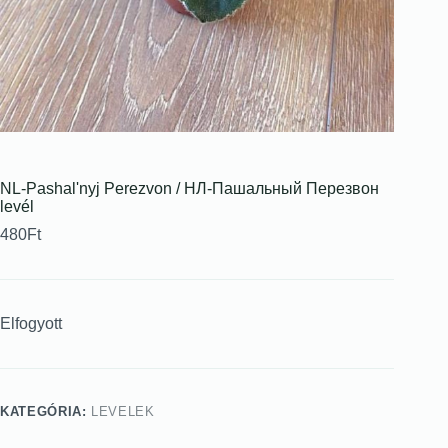
NL-Pashalʹnyj Perezvon / НЛ-Пашальный Перезвон
levél
480
Ft
Elfogyott
KATEGÓRIA:
LEVELEK