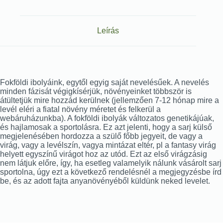
Leírás
Fokföldi ibolyáink, egytől egyig saját nevelésűek. A nevelés
minden fázisát végigkísérjük, növényeinket többször is
átültetjük mire hozzád kerülnek (jellemzően 7-12 hónap mire a
levél eléri a fiatal növény méretet és felkerül a
webáruházunkba). A fokföldi ibolyák változatos genetikájúak,
és hajlamosak a sportolásra. Ez azt jelenti, hogy a sarj külső
megjelenésében hordozza a szülő főbb jegyeit, de vagy a
virág, vagy a levélszín, vagya mintázat eltér, pl a fantasy virág
helyett egyszínű virágot hoz az utód. Ezt az első virágzásig
nem látjuk előre, így, ha esetleg valamelyik nálunk vásárolt sarj
sportolna, úgy ezt a következő rendelésnél a megjegyzésbe írd
be, és az adott fajta anyanövényéből küldünk neked levelet.