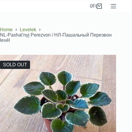
0
Ft
Home
Levelek
NL-Pashalʹnyj Perezvon / НЛ-Пашальный Перезвон
levél
SOLD OUT