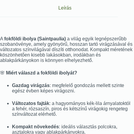
Leírás
A
fokföldi ibolya (Saintpaulia)
a világ egyik legnépszerűbb
szobanövénye, amely gyönyörű, hosszan tartó virágzásával és
változatos színvilágával díszíti otthonodat. Kompakt méretének
köszönhetően kisebb lakásokban, irodákban és
ablakpárkányokon is könnyen elhelyezhető.
🌸
Miért válaszd a fokföldi ibolyát?
Gazdag virágzás
: megfelelő gondozás mellett szinte
egész évben képes virágozni.
Változatos fajták
: a hagyományos kék-lila árnyalatoktól
a fehér, rózsaszín, piros és kétszínű virágokig rengeteg
színváltozat elérhető.
Kompakt növekedés
: ideális választás polcokra,
asztalokra vagy ablakpárkányokra.