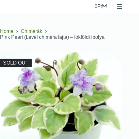
0
Ft
Home
Chimérák
Pink Pearl (Levél chiméra fajta) – fokföldi ibolya
SOLD OUT