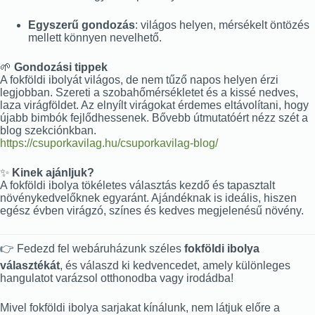
Egyszerű gondozás
: világos helyen, mérsékelt öntözés
mellett könnyen nevelhető.
🌱
Gondozási tippek
A fokföldi ibolyát világos, de nem tűző napos helyen érzi
legjobban. Szereti a szobahőmérsékletet és a kissé nedves,
laza virágföldet. Az elnyílt virágokat érdemes eltávolítani, hogy
újabb bimbók fejlődhessenek. Bővebb útmutatóért nézz szét a
blog szekciónkban.
https://csuporkavilag.hu/csuporkavilag-blog/
✨
Kinek ajánljuk?
A fokföldi ibolya tökéletes választás kezdő és tapasztalt
növénykedvelőknek egyaránt. Ajándéknak is ideális, hiszen
egész évben virágzó, színes és kedves megjelenésű növény.
👉 Fedezd fel webáruházunk széles
fokföldi ibolya
választékát
, és válaszd ki kedvencedet, amely különleges
hangulatot varázsol otthonodba vagy irodádba!
Mivel fokföldi ibolya sarjakat kínálunk, nem látjuk előre a