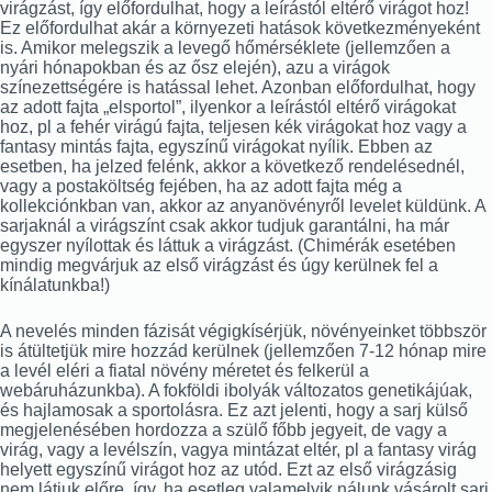
virágzást, így előfordulhat, hogy a leírástól eltérő virágot hoz!
Ez előfordulhat akár a környezeti hatások következményeként
is. Amikor melegszik a levegő hőmérséklete (jellemzően a
nyári hónapokban és az ősz elején), azu a virágok
színezettségére is hatással lehet. Azonban előfordulhat, hogy
az adott fajta „elsportol”, ilyenkor a leírástól eltérő virágokat
hoz, pl a fehér virágú fajta, teljesen kék virágokat hoz vagy a
fantasy mintás fajta, egyszínű virágokat nyílik. Ebben az
esetben, ha jelzed felénk, akkor a következő rendelésednél,
vagy a postaköltség fejében, ha az adott fajta még a
kollekciónkban van, akkor az anyanövényről levelet küldünk. A
sarjaknál a virágszínt csak akkor tudjuk garantálni, ha már
egyszer nyílottak és láttuk a virágzást. (Chimérák esetében
mindig megvárjuk az első virágzást és úgy kerülnek fel a
kínálatunkba!)
A nevelés minden fázisát végigkísérjük, növényeinket többször
is átültetjük mire hozzád kerülnek (jellemzően 7-12 hónap mire
a levél eléri a fiatal növény méretet és felkerül a
webáruházunkba). A fokföldi ibolyák változatos genetikájúak,
és hajlamosak a sportolásra. Ez azt jelenti, hogy a sarj külső
megjelenésében hordozza a szülő főbb jegyeit, de vagy a
virág, vagy a levélszín, vagya mintázat eltér, pl a fantasy virág
helyett egyszínű virágot hoz az utód. Ezt az első virágzásig
nem látjuk előre, így, ha esetleg valamelyik nálunk vásárolt sarj