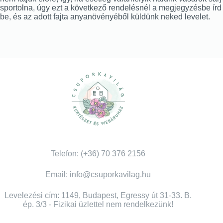
sportolna, úgy ezt a következő rendelésnél a megjegyzésbe írd
be, és az adott fajta anyanövényéből küldünk neked levelet.
Telefon: (+36) 70 376 2156
Email: info@csuporkavilag.hu
Levelezési cím: 1149, Budapest, Egressy út 31-33. B.
ép. 3/3 - Fizikai üzlettel nem rendelkezünk!