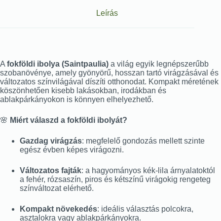
Leírás
A
fokföldi ibolya (Saintpaulia)
a világ egyik legnépszerűbb
szobanövénye, amely gyönyörű, hosszan tartó virágzásával és
változatos színvilágával díszíti otthonodat. Kompakt méretének
köszönhetően kisebb lakásokban, irodákban és
ablakpárkányokon is könnyen elhelyezhető.
🌸
Miért válaszd a fokföldi ibolyát?
Gazdag virágzás
: megfelelő gondozás mellett szinte
egész évben képes virágozni.
Változatos fajták
: a hagyományos kék-lila árnyalatoktól
a fehér, rózsaszín, piros és kétszínű virágokig rengeteg
színváltozat elérhető.
Kompakt növekedés
: ideális választás polcokra,
asztalokra vagy ablakpárkányokra.