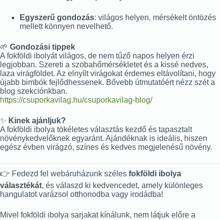
Egyszerű gondozás
: világos helyen, mérsékelt öntözés
mellett könnyen nevelhető.
🌱
Gondozási tippek
A fokföldi ibolyát világos, de nem tűző napos helyen érzi
legjobban. Szereti a szobahőmérsékletet és a kissé nedves,
laza virágföldet. Az elnyílt virágokat érdemes eltávolítani, hogy
újabb bimbók fejlődhessenek. Bővebb útmutatóért nézz szét a
blog szekciónkban.
https://csuporkavilag.hu/csuporkavilag-blog/
✨
Kinek ajánljuk?
A fokföldi ibolya tökéletes választás kezdő és tapasztalt
növénykedvelőknek egyaránt. Ajándéknak is ideális, hiszen
egész évben virágzó, színes és kedves megjelenésű növény.
👉 Fedezd fel webáruházunk széles
fokföldi ibolya
választékát
, és válaszd ki kedvencedet, amely különleges
hangulatot varázsol otthonodba vagy irodádba!
Mivel fokföldi ibolya sarjakat kínálunk, nem látjuk előre a