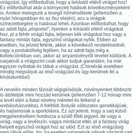
virágzást, így előfordulhat, hogy a leírástól eltérő virágot hoz!
Ez előfordulhat akár a környezeti hatások következményeként
is. Amikor melegszik a levegő hőmérséklete (jellemzően a
nyári hónapokban és az ősz elején), azu a virágok
színezettségére is hatással lehet. Azonban előfordulhat, hogy
az adott fajta „elsportol”, ilyenkor a leírástól eltérő virágokat
hoz, pl a fehér virágú fajta, teljesen kék virágokat hoz vagy a
fantasy mintás fajta, egyszínű virágokat nyílik. Ebben az
esetben, ha jelzed felénk, akkor a következő rendelésednél,
vagy a postaköltség fejében, ha az adott fajta még a
kollekciónkban van, akkor az anyanövényről levelet küldünk. A
sarjaknál a virágszínt csak akkor tudjuk garantálni, ha már
egyszer nyílottak és láttuk a virágzást. (Chimérák esetében
mindig megvárjuk az első virágzást és úgy kerülnek fel a
kínálatunkba!)
A nevelés minden fázisát végigkísérjük, növényeinket többször
is átültetjük mire hozzád kerülnek (jellemzően 7-12 hónap mire
a levél eléri a fiatal növény méretet és felkerül a
webáruházunkba). A fokföldi ibolyák változatos genetikájúak,
és hajlamosak a sportolásra. Ez azt jelenti, hogy a sarj külső
megjelenésében hordozza a szülő főbb jegyeit, de vagy a
virág, vagy a levélszín, vagya mintázat eltér, pl a fantasy virág
helyett egyszínű virágot hoz az utód. Ezt az első virágzásig
nem látjuk előre, így, ha esetleg valamelyik nálunk vásárolt sarj