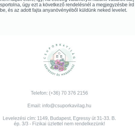
sportolna, úgy ezt a következő rendelésnél a megjegyzésbe írd
be, és az adott fajta anyanövényéből küldünk neked levelet.
Telefon: (+36) 70 376 2156
Email: info@csuporkavilag.hu
Levelezési cím: 1149, Budapest, Egressy út 31-33. B.
ép. 3/3 - Fizikai üzlettel nem rendelkezünk!