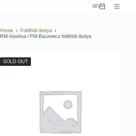
0
Ft
Home
Fokföldi ibolya
RM-Vasilisa / РМ-Василиса fokföldi ibolya
SOLD OUT