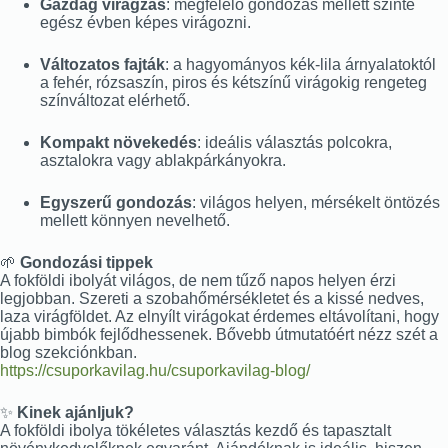
Gazdag virágzás
: megfelelő gondozás mellett szinte
egész évben képes virágozni.
Változatos fajták
: a hagyományos kék-lila árnyalatoktól
a fehér, rózsaszín, piros és kétszínű virágokig rengeteg
színváltozat elérhető.
Kompakt növekedés
: ideális választás polcokra,
asztalokra vagy ablakpárkányokra.
Egyszerű gondozás
: világos helyen, mérsékelt öntözés
mellett könnyen nevelhető.
🌱
Gondozási tippek
A fokföldi ibolyát világos, de nem tűző napos helyen érzi
legjobban. Szereti a szobahőmérsékletet és a kissé nedves,
laza virágföldet. Az elnyílt virágokat érdemes eltávolítani, hogy
újabb bimbók fejlődhessenek. Bővebb útmutatóért nézz szét a
blog szekciónkban.
https://csuporkavilag.hu/csuporkavilag-blog/
✨
Kinek ajánljuk?
A fokföldi ibolya tökéletes választás kezdő és tapasztalt