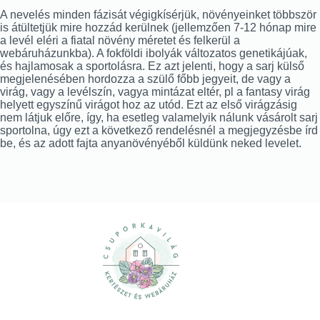
A nevelés minden fázisát végigkísérjük, növényeinket többször
is átültetjük mire hozzád kerülnek (jellemzően 7-12 hónap mire
a levél eléri a fiatal növény méretet és felkerül a
webáruházunkba). A fokföldi ibolyák változatos genetikájúak,
és hajlamosak a sportolásra. Ez azt jelenti, hogy a sarj külső
megjelenésében hordozza a szülő főbb jegyeit, de vagy a
virág, vagy a levélszín, vagya mintázat eltér, pl a fantasy virág
helyett egyszínű virágot hoz az utód. Ezt az első virágzásig
nem látjuk előre, így, ha esetleg valamelyik nálunk vásárolt sarj
sportolna, úgy ezt a következő rendelésnél a megjegyzésbe írd
be, és az adott fajta anyanövényéből küldünk neked levelet.