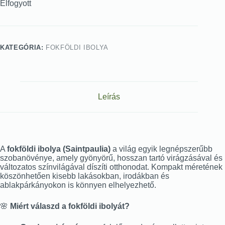
Elfogyott
KATEGÓRIA:
FOKFÖLDI IBOLYA
Leírás
A
fokföldi ibolya (Saintpaulia)
a világ egyik legnépszerűbb
szobanövénye, amely gyönyörű, hosszan tartó virágzásával és
változatos színvilágával díszíti otthonodat. Kompakt méretének
köszönhetően kisebb lakásokban, irodákban és
ablakpárkányokon is könnyen elhelyezhető.
🌸
Miért válaszd a fokföldi ibolyát?