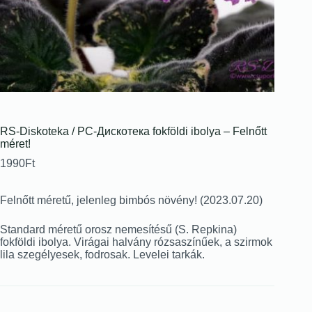
RS-Diskoteka / РС-Дискотека fokföldi ibolya – Felnőtt
méret!
1990
Ft
Felnőtt méretű, jelenleg bimbós növény! (2023.07.20)
Standard méretű orosz nemesítésű (S. Repkina)
fokföldi ibolya. Virágai halvány rózsaszínűek, a szirmok
lila szegélyesek, fodrosak. Levelei tarkák.