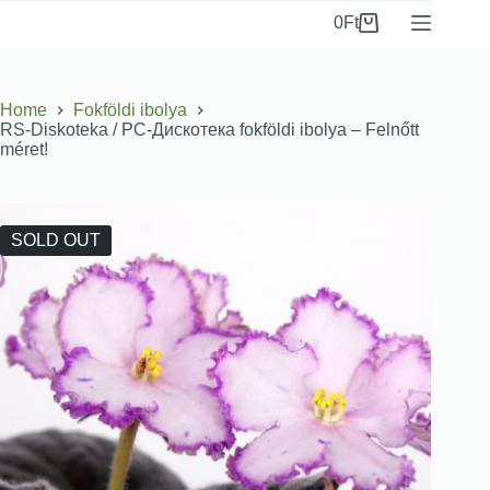
0
Ft
Home
Fokföldi ibolya
RS-Diskoteka / РС-Дискотека fokföldi ibolya – Felnőtt
méret!
SOLD OUT