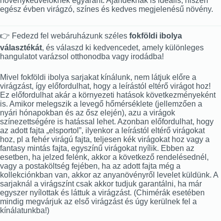
növénykedvelőknek egyaránt. Ajándéknak is ideális, hiszen
egész évben virágzó, színes és kedves megjelenésű növény.
👉 Fedezd fel webáruházunk széles
fokföldi ibolya
választékát
, és válaszd ki kedvencedet, amely különleges
hangulatot varázsol otthonodba vagy irodádba!
Mivel fokföldi ibolya sarjakat kínálunk, nem látjuk előre a
virágzást, így előfordulhat, hogy a leírástól eltérő virágot hoz!
Ez előfordulhat akár a környezeti hatások következményeként
is. Amikor melegszik a levegő hőmérséklete (jellemzően a
nyári hónapokban és az ősz elején), azu a virágok
színezettségére is hatással lehet. Azonban előfordulhat, hogy
az adott fajta „elsportol”, ilyenkor a leírástól eltérő virágokat
hoz, pl a fehér virágú fajta, teljesen kék virágokat hoz vagy a
fantasy mintás fajta, egyszínű virágokat nyílik. Ebben az
esetben, ha jelzed felénk, akkor a következő rendelésednél,
vagy a postaköltség fejében, ha az adott fajta még a
kollekciónkban van, akkor az anyanövényről levelet küldünk. A
sarjaknál a virágszínt csak akkor tudjuk garantálni, ha már
egyszer nyílottak és láttuk a virágzást. (Chimérák esetében
mindig megvárjuk az első virágzást és úgy kerülnek fel a
kínálatunkba!)