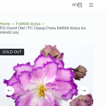
0
Ft
Home
Fokföldi ibolya
RS-Grand Otel / РС-Гранд Отель fokföldi ibolya kis
méretű sarj
SOLD OUT