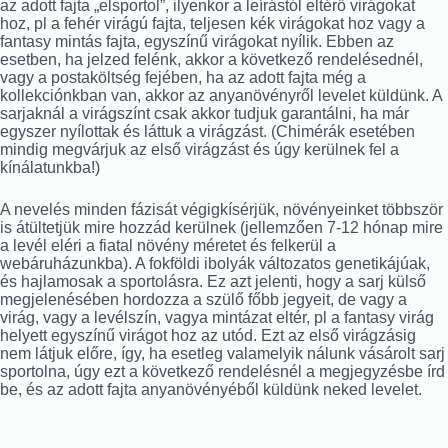
az adott fajta „elsportol”, ilyenkor a leírástól eltérő virágokat
hoz, pl a fehér virágú fajta, teljesen kék virágokat hoz vagy a
fantasy mintás fajta, egyszínű virágokat nyílik. Ebben az
esetben, ha jelzed felénk, akkor a következő rendelésednél,
vagy a postaköltség fejében, ha az adott fajta még a
kollekciónkban van, akkor az anyanövényről levelet küldünk. A
sarjaknál a virágszínt csak akkor tudjuk garantálni, ha már
egyszer nyílottak és láttuk a virágzást. (Chimérák esetében
mindig megvárjuk az első virágzást és úgy kerülnek fel a
kínálatunkba!)
A nevelés minden fázisát végigkísérjük, növényeinket többször
is átültetjük mire hozzád kerülnek (jellemzően 7-12 hónap mire
a levél eléri a fiatal növény méretet és felkerül a
webáruházunkba). A fokföldi ibolyák változatos genetikájúak,
és hajlamosak a sportolásra. Ez azt jelenti, hogy a sarj külső
megjelenésében hordozza a szülő főbb jegyeit, de vagy a
virág, vagy a levélszín, vagya mintázat eltér, pl a fantasy virág
helyett egyszínű virágot hoz az utód. Ezt az első virágzásig
nem látjuk előre, így, ha esetleg valamelyik nálunk vásárolt sarj
sportolna, úgy ezt a következő rendelésnél a megjegyzésbe írd
be, és az adott fajta anyanövényéből küldünk neked levelet.