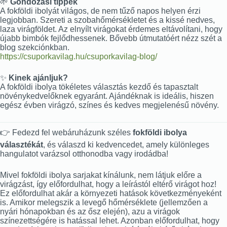
🌱
Gondozási tippek
A fokföldi ibolyát világos, de nem tűző napos helyen érzi
legjobban. Szereti a szobahőmérsékletet és a kissé nedves,
laza virágföldet. Az elnyílt virágokat érdemes eltávolítani, hogy
újabb bimbók fejlődhessenek. Bővebb útmutatóért nézz szét a
blog szekciónkban.
https://csuporkavilag.hu/csuporkavilag-blog/
✨
Kinek ajánljuk?
A fokföldi ibolya tökéletes választás kezdő és tapasztalt
növénykedvelőknek egyaránt. Ajándéknak is ideális, hiszen
egész évben virágzó, színes és kedves megjelenésű növény.
👉 Fedezd fel webáruházunk széles
fokföldi ibolya
választékát
, és válaszd ki kedvencedet, amely különleges
hangulatot varázsol otthonodba vagy irodádba!
Mivel fokföldi ibolya sarjakat kínálunk, nem látjuk előre a
virágzást, így előfordulhat, hogy a leírástól eltérő virágot hoz!
Ez előfordulhat akár a környezeti hatások következményeként
is. Amikor melegszik a levegő hőmérséklete (jellemzően a
nyári hónapokban és az ősz elején), azu a virágok
színezettségére is hatással lehet. Azonban előfordulhat, hogy