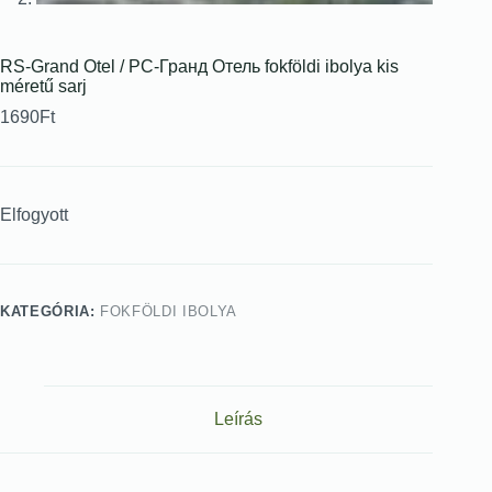
RS-Grand Otel / РС-Гранд Отель fokföldi ibolya kis
méretű sarj
1690
Ft
Elfogyott
KATEGÓRIA:
FOKFÖLDI IBOLYA
Leírás