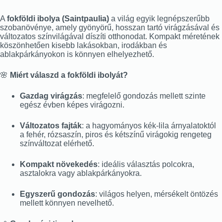
A
fokföldi ibolya (Saintpaulia)
a világ egyik legnépszerűbb
szobanövénye, amely gyönyörű, hosszan tartó virágzásával és
változatos színvilágával díszíti otthonodat. Kompakt méretének
köszönhetően kisebb lakásokban, irodákban és
ablakpárkányokon is könnyen elhelyezhető.
🌸
Miért válaszd a fokföldi ibolyát?
Gazdag virágzás
: megfelelő gondozás mellett szinte
egész évben képes virágozni.
Változatos fajták
: a hagyományos kék-lila árnyalatoktól
a fehér, rózsaszín, piros és kétszínű virágokig rengeteg
színváltozat elérhető.
Kompakt növekedés
: ideális választás polcokra,
asztalokra vagy ablakpárkányokra.
Egyszerű gondozás
: világos helyen, mérsékelt öntözés
mellett könnyen nevelhető.