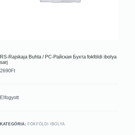
RS-Rajskaja Buhta / РС-Райская Бухта fokföldi ibolya
sarj
2690
Ft
Elfogyott
KATEGÓRIA:
FOKFÖLDI IBOLYA