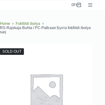
0
Ft
Home
Fokföldi ibolya
RS-Rajskaja Buhta / РС-Райская Бухта fokföldi ibolya
sarj
SOLD OUT