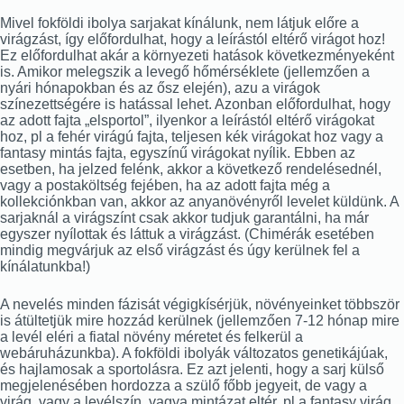
Mivel fokföldi ibolya sarjakat kínálunk, nem látjuk előre a
virágzást, így előfordulhat, hogy a leírástól eltérő virágot hoz!
Ez előfordulhat akár a környezeti hatások következményeként
is. Amikor melegszik a levegő hőmérséklete (jellemzően a
nyári hónapokban és az ősz elején), azu a virágok
színezettségére is hatással lehet. Azonban előfordulhat, hogy
az adott fajta „elsportol”, ilyenkor a leírástól eltérő virágokat
hoz, pl a fehér virágú fajta, teljesen kék virágokat hoz vagy a
fantasy mintás fajta, egyszínű virágokat nyílik. Ebben az
esetben, ha jelzed felénk, akkor a következő rendelésednél,
vagy a postaköltség fejében, ha az adott fajta még a
kollekciónkban van, akkor az anyanövényről levelet küldünk. A
sarjaknál a virágszínt csak akkor tudjuk garantálni, ha már
egyszer nyílottak és láttuk a virágzást. (Chimérák esetében
mindig megvárjuk az első virágzást és úgy kerülnek fel a
kínálatunkba!)
A nevelés minden fázisát végigkísérjük, növényeinket többször
is átültetjük mire hozzád kerülnek (jellemzően 7-12 hónap mire
a levél eléri a fiatal növény méretet és felkerül a
webáruházunkba). A fokföldi ibolyák változatos genetikájúak,
és hajlamosak a sportolásra. Ez azt jelenti, hogy a sarj külső
megjelenésében hordozza a szülő főbb jegyeit, de vagy a
virág, vagy a levélszín, vagya mintázat eltér, pl a fantasy virág