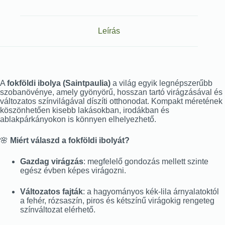
Leírás
A
fokföldi ibolya (Saintpaulia)
a világ egyik legnépszerűbb
szobanövénye, amely gyönyörű, hosszan tartó virágzásával és
változatos színvilágával díszíti otthonodat. Kompakt méretének
köszönhetően kisebb lakásokban, irodákban és
ablakpárkányokon is könnyen elhelyezhető.
🌸
Miért válaszd a fokföldi ibolyát?
Gazdag virágzás
: megfelelő gondozás mellett szinte
egész évben képes virágozni.
Változatos fajták
: a hagyományos kék-lila árnyalatoktól
a fehér, rózsaszín, piros és kétszínű virágokig rengeteg
színváltozat elérhető.