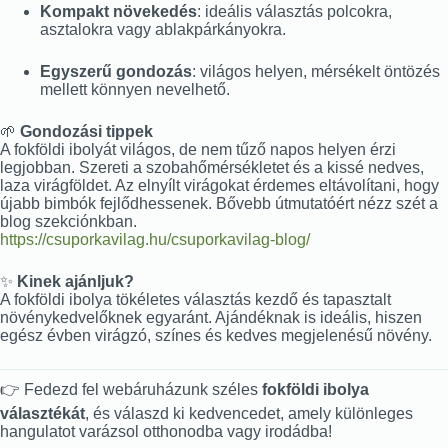
Kompakt növekedés
: ideális választás polcokra,
asztalokra vagy ablakpárkányokra.
Egyszerű gondozás
: világos helyen, mérsékelt öntözés
mellett könnyen nevelhető.
🌱
Gondozási tippek
A fokföldi ibolyát világos, de nem tűző napos helyen érzi
legjobban. Szereti a szobahőmérsékletet és a kissé nedves,
laza virágföldet. Az elnyílt virágokat érdemes eltávolítani, hogy
újabb bimbók fejlődhessenek. Bővebb útmutatóért nézz szét a
blog szekciónkban.
https://csuporkavilag.hu/csuporkavilag-blog/
✨
Kinek ajánljuk?
A fokföldi ibolya tökéletes választás kezdő és tapasztalt
növénykedvelőknek egyaránt. Ajándéknak is ideális, hiszen
egész évben virágzó, színes és kedves megjelenésű növény.
👉 Fedezd fel webáruházunk széles
fokföldi ibolya
választékát
, és válaszd ki kedvencedet, amely különleges
hangulatot varázsol otthonodba vagy irodádba!