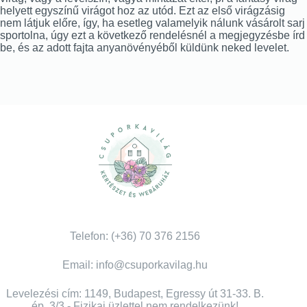
helyett egyszínű virágot hoz az utód. Ezt az első virágzásig
nem látjuk előre, így, ha esetleg valamelyik nálunk vásárolt sarj
sportolna, úgy ezt a következő rendelésnél a megjegyzésbe írd
be, és az adott fajta anyanövényéből küldünk neked levelet.
Telefon: (+36) 70 376 2156
Email: info@csuporkavilag.hu
Levelezési cím: 1149, Budapest, Egressy út 31-33. B.
ép. 3/3 - Fizikai üzlettel nem rendelkezünk!