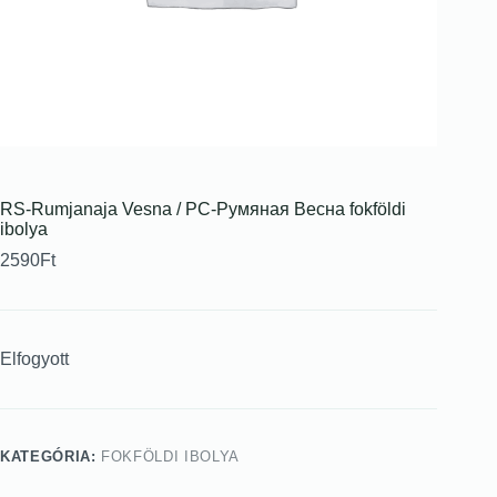
RS-Rumjanaja Vesna / РС-Румяная Весна fokföldi
ibolya
2590
Ft
Elfogyott
KATEGÓRIA:
FOKFÖLDI IBOLYA