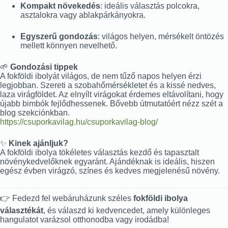
Kompakt növekedés
: ideális választás polcokra,
asztalokra vagy ablakpárkányokra.
Egyszerű gondozás
: világos helyen, mérsékelt öntözés
mellett könnyen nevelhető.
🌱
Gondozási tippek
A fokföldi ibolyát világos, de nem tűző napos helyen érzi
legjobban. Szereti a szobahőmérsékletet és a kissé nedves,
laza virágföldet. Az elnyílt virágokat érdemes eltávolítani, hogy
újabb bimbók fejlődhessenek. Bővebb útmutatóért nézz szét a
blog szekciónkban.
https://csuporkavilag.hu/csuporkavilag-blog/
✨
Kinek ajánljuk?
A fokföldi ibolya tökéletes választás kezdő és tapasztalt
növénykedvelőknek egyaránt. Ajándéknak is ideális, hiszen
egész évben virágzó, színes és kedves megjelenésű növény.
👉 Fedezd fel webáruházunk széles
fokföldi ibolya
választékát
, és válaszd ki kedvencedet, amely különleges
hangulatot varázsol otthonodba vagy irodádba!