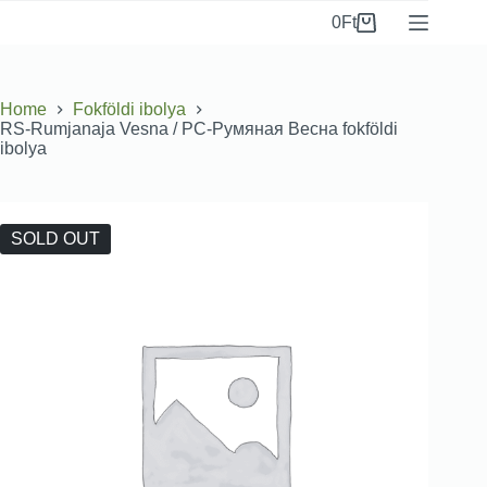
0
Ft
Home
Fokföldi ibolya
RS-Rumjanaja Vesna / РС-Румяная Весна fokföldi
ibolya
SOLD OUT