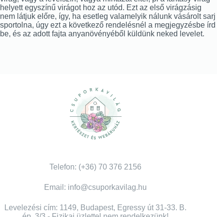
helyett egyszínű virágot hoz az utód. Ezt az első virágzásig
nem látjuk előre, így, ha esetleg valamelyik nálunk vásárolt sarj
sportolna, úgy ezt a következő rendelésnél a megjegyzésbe írd
be, és az adott fajta anyanövényéből küldünk neked levelet.
Telefon: (+36) 70 376 2156
Email: info@csuporkavilag.hu
Levelezési cím: 1149, Budapest, Egressy út 31-33. B.
ép. 3/3 - Fizikai üzlettel nem rendelkezünk!