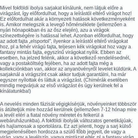
Mivel fokföldi ibolya sarjakat kínálunk, nem látjuk előre a
virágzást, így előfordulhat, hogy a leírástól eltérő virágot hoz!
Ez előfordulhat akár a környezeti hatások következményeként
is. Amikor melegszik a levegő hőmérséklete (jellemzően a
nyári hónapokban és az ősz elején), azu a virágok
színezettségére is hatással lehet. Azonban előfordulhat, hogy
az adott fajta „elsportol”, ilyenkor a leírástól eltérő virágokat
hoz, pl a fehér virágú fajta, teljesen kék virágokat hoz vagy a
fantasy mintás fajta, egyszínű virágokat nyílik. Ebben az
esetben, ha jelzed felénk, akkor a következő rendelésednél,
vagy a postaköltség fejében, ha az adott fajta még a
kollekciónkban van, akkor az anyanövényről levelet küldünk. A
sarjaknál a virágszínt csak akkor tudjuk garantálni, ha már
egyszer nyílottak és láttuk a virágzást. (Chimérák esetében
mindig megvárjuk az első virágzást és úgy kerülnek fel a
kínálatunkba!)
A nevelés minden fázisát végigkísérjük, növényeinket többször
is átültetjük mire hozzád kerülnek (jellemzően 7-12 hónap mire
a levél eléri a fiatal növény méretet és felkerül a
webáruházunkba). A fokföldi ibolyák változatos genetikájúak,
és hajlamosak a sportolásra. Ez azt jelenti, hogy a sarj külső
megjelenésében hordozza a szülő főbb jegyeit, de vagy a
virág, vagy a levélszín, vagya mintázat eltér, pl a fantasy virág