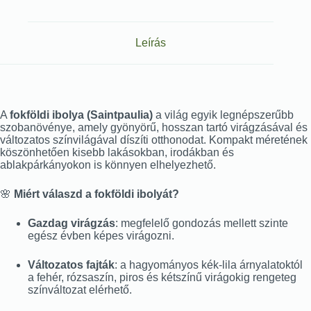
Leírás
A
fokföldi ibolya (Saintpaulia)
a világ egyik legnépszerűbb
szobanövénye, amely gyönyörű, hosszan tartó virágzásával és
változatos színvilágával díszíti otthonodat. Kompakt méretének
köszönhetően kisebb lakásokban, irodákban és
ablakpárkányokon is könnyen elhelyezhető.
🌸
Miért válaszd a fokföldi ibolyát?
Gazdag virágzás
: megfelelő gondozás mellett szinte
egész évben képes virágozni.
Változatos fajták
: a hagyományos kék-lila árnyalatoktól
a fehér, rózsaszín, piros és kétszínű virágokig rengeteg
színváltozat elérhető.