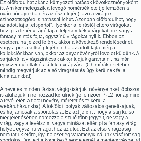
Ez előfordulhat akár a környezeti hatások következményeként
is. Amikor melegszik a levegő hőmérséklete (jellemzően a
nyári hónapokban és az ősz elején), azu a virágok
színezettségére is hatással lehet. Azonban előfordulhat, hogy
az adott fajta „elsportol”, ilyenkor a leírástól eltérő virágokat
hoz, pl a fehér virágú fajta, teljesen kék virágokat hoz vagy a
fantasy mintás fajta, egyszínű virágokat nyílik. Ebben az
esetben, ha jelzed felénk, akkor a következő rendelésednél,
vagy a postaköltség fejében, ha az adott fajta még a
kollekciónkban van, akkor az anyanövényről levelet küldünk. A
sarjaknál a virágszínt csak akkor tudjuk garantálni, ha már
egyszer nyílottak és láttuk a virágzást. (Chimérák esetében
mindig megvárjuk az első virágzást és úgy kerülnek fel a
kínálatunkba!)
A nevelés minden fázisát végigkísérjük, növényeinket többször
is átültetjük mire hozzád kerülnek (jellemzően 7-12 hónap mire
a levél eléri a fiatal növény méretet és felkerül a
webáruházunkba). A fokföldi ibolyák változatos genetikájúak,
és hajlamosak a sportolásra. Ez azt jelenti, hogy a sarj külső
megjelenésében hordozza a szülő főbb jegyeit, de vagy a
virág, vagy a levélszín, vagya mintázat eltér, pl a fantasy virág
helyett egyszínű virágot hoz az utód. Ezt az első virágzásig
nem látjuk előre, így, ha esetleg valamelyik nálunk vásárolt sarj
sportolna, úgy ezt a következő rendelésnél a megjegyzésbe írd