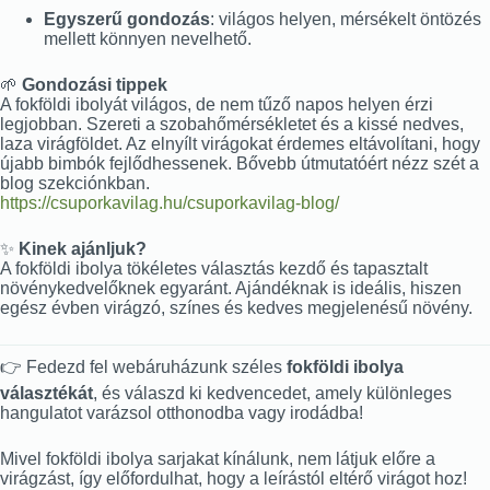
Egyszerű gondozás
: világos helyen, mérsékelt öntözés
mellett könnyen nevelhető.
🌱
Gondozási tippek
A fokföldi ibolyát világos, de nem tűző napos helyen érzi
legjobban. Szereti a szobahőmérsékletet és a kissé nedves,
laza virágföldet. Az elnyílt virágokat érdemes eltávolítani, hogy
újabb bimbók fejlődhessenek. Bővebb útmutatóért nézz szét a
blog szekciónkban.
https://csuporkavilag.hu/csuporkavilag-blog/
✨
Kinek ajánljuk?
A fokföldi ibolya tökéletes választás kezdő és tapasztalt
növénykedvelőknek egyaránt. Ajándéknak is ideális, hiszen
egész évben virágzó, színes és kedves megjelenésű növény.
👉 Fedezd fel webáruházunk széles
fokföldi ibolya
választékát
, és válaszd ki kedvencedet, amely különleges
hangulatot varázsol otthonodba vagy irodádba!
Mivel fokföldi ibolya sarjakat kínálunk, nem látjuk előre a
virágzást, így előfordulhat, hogy a leírástól eltérő virágot hoz!