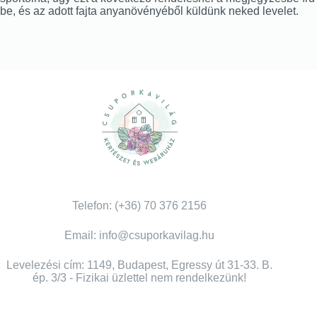
be, és az adott fajta anyanövényéből küldünk neked levelet.
Telefon: (+36) 70 376 2156
Email: info@csuporkavilag.hu
Levelezési cím: 1149, Budapest, Egressy út 31-33. B.
ép. 3/3 - Fizikai üzlettel nem rendelkezünk!