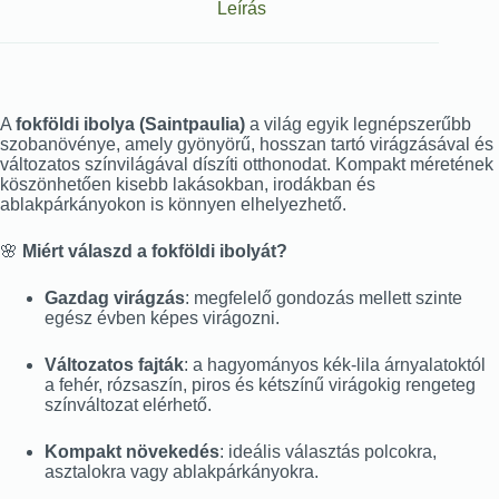
Leírás
A
fokföldi ibolya (Saintpaulia)
a világ egyik legnépszerűbb
szobanövénye, amely gyönyörű, hosszan tartó virágzásával és
változatos színvilágával díszíti otthonodat. Kompakt méretének
köszönhetően kisebb lakásokban, irodákban és
ablakpárkányokon is könnyen elhelyezhető.
🌸
Miért válaszd a fokföldi ibolyát?
Gazdag virágzás
: megfelelő gondozás mellett szinte
egész évben képes virágozni.
Változatos fajták
: a hagyományos kék-lila árnyalatoktól
a fehér, rózsaszín, piros és kétszínű virágokig rengeteg
színváltozat elérhető.
Kompakt növekedés
: ideális választás polcokra,
asztalokra vagy ablakpárkányokra.