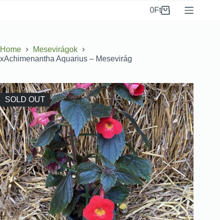
0
Ft
Home
Mesevirágok
xAchimenantha Aquarius – Mesevirág
SOLD OUT