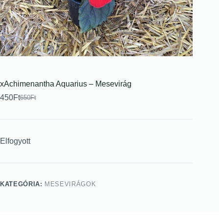
xAchimenantha Aquarius – Mesevirág
450
Ft
650
Ft
Elfogyott
KATEGÓRIA:
MESEVIRÁGOK