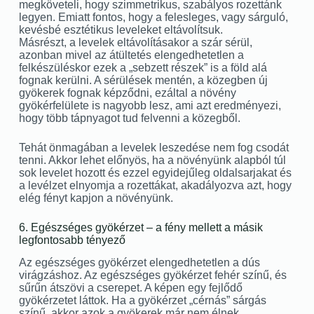
megköveteli, hogy szimmetrikus, szabályos rozettánk
legyen. Emiatt fontos, hogy a felesleges, vagy sárguló,
kevésbé esztétikus leveleket eltávolítsuk.
Másrészt, a levelek eltávolításakor a szár sérül,
azonban mivel az átültetés elengedhetetlen a
felkészüléskor ezek a „sebzett részek” is a föld alá
fognak kerülni. A sérülések mentén, a közegben új
gyökerek fognak képződni, ezáltal a növény
gyökérfelülete is nagyobb lesz, ami azt eredményezi,
hogy több tápnyagot tud felvenni a közegből.
Tehát önmagában a levelek leszedése nem fog csodát
tenni. Akkor lehet előnyös, ha a növényünk alapból túl
sok levelet hozott és ezzel egyidejűleg oldalsarjakat és
a levélzet elnyomja a rozettákat, akadályozva azt, hogy
elég fényt kapjon a növényünk.
6. Egészséges gyökérzet – a fény mellett a másik
legfontosabb tényező
Az egészséges gyökérzet elengedhetetlen a dús
virágzáshoz. Az egészséges gyökérzet fehér színű, és
sűrűn átszövi a cserepet. A képen egy fejlődő
gyökérzetet láttok. Ha a gyökérzet „cérnás” sárgás
színű, akkor azok a gyökerek már nem élnek.