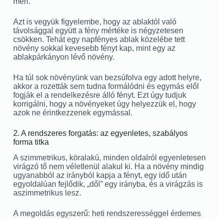
méri.
Azt is vegyük figyelembe, hogy az ablaktól való
távolsággal együtt a fény mértéke is négyzetesen
csökken. Tehát egy napfényes ablak közelébe tett
növény sokkal kevesebb fényt kap, mint egy az
ablakpárkányon lévő növény.
Ha túl sok növényünk van bezsúfolva egy adott helyre,
akkor a rozetták sem tudna formálódni és egymás elől
fogják el a rendelkezésre álló fényt. Ezt úgy tudjuk
korrigálni, hogy a növényeket úgy helyezzük el, hogy
azok ne érintkezzenek egymással.
2. A rendszeres forgatás: az egyenletes, szabályos
forma titka
A szimmetrikus, köralakú, minden oldalról egyenletesen
virágzó tő nem véletlenül alakul ki. Ha a növény mindig
ugyanabból az irányból kapja a fényt, egy idő után
egyoldalúan fejlődik, „dől” egy irányba, és a virágzás is
aszimmetrikus lesz.
A megoldás egyszerű: heti rendszerességgel érdemes