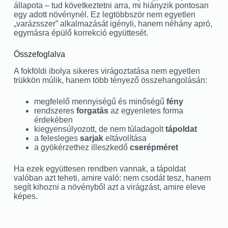
állapota – tud következtetni arra, mi hiányzik pontosan
egy adott növénynél. Ez legtöbbször nem egyetlen
„varázsszer” alkalmazását igényli, hanem néhány apró,
egymásra épülő korrekció együttesét.
Összefoglalva
A fokföldi ibolya sikeres virágoztatása nem egyetlen
trükkön múlik, hanem több tényező összehangolásán:
megfelelő mennyiségű és minőségű
fény
rendszeres
forgatás
az egyenletes forma
érdekében
kiegyensúlyozott, de nem túladagolt
tápoldat
a felesleges
sarjak
eltávolítása
a gyökérzethez illeszkedő
cserépméret
Ha ezek együttesen rendben vannak, a tápoldat
valóban azt teheti, amire való: nem csodát tesz, hanem
segít kihozni a növényből azt a virágzást, amire eleve
képes.