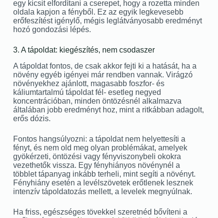
egy kicsit elfordítani a cserepet, hogy a rozetta minden
oldala kapjon a fényből. Ez az egyik legkevesebb
erőfeszítést igénylő, mégis leglátványosabb eredményt
hozó gondozási lépés.
3. A tápoldat: kiegészítés, nem csodaszer
A tápoldat fontos, de csak akkor fejti ki a hatását, ha a
növény egyéb igényei már rendben vannak. Virágzó
növényekhez ajánlott, magasabb foszfor- és
káliumtartalmú tápoldat fél- esetleg negyed
koncentrációban, minden öntözésnél alkalmazva
általában jobb eredményt hoz, mint a ritkábban adagolt,
erős dózis.
Fontos hangsúlyozni: a tápoldat nem helyettesíti a
fényt, és nem old meg olyan problémákat, amelyek
gyökérzeti, öntözési vagy fényviszonybeli okokra
vezethetők vissza. Egy fényhiányos növénynél a
többlet tápanyag inkább terheli, mint segíti a növényt.
Fényhiány esetén a levélszövetek erőtlenek lesznek
intenzív tápoldatozás mellett, a levelek megnyúlnak.
Ha friss, egészséges tövekkel szeretnéd bővíteni a