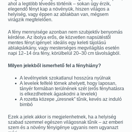
ahol a legtöbb tévedés történik – sokan úgy érzik,
elegendő fényt kap a növényük, hiszen világos a
helyiség, vagy éppen az ablakban van, mégsem
virágzik megfelelően.
A fény mennyisége azonban nem szubjektív benyomás
kérdése. Az ibolya erős, de közvetlen napsütéstől
mentes fényt igényel: ideális egy keleti tájolású
ablakpárkány, vagy mesterséges megvilágítás esetén
napi 12–14 óra fény, körülbelül 20–30 cm távolságból.
Milyen jelekből ismerhető fel a fényhiány?
A levélnyelek szokatlanul hosszúra nyúlnak
A levelek felfelé törnek ahelyett, hogy laposan,
tányér formában terülnének szét (erős fényhatásra
is elkezdhetnek ágaskodni a levelek)
A rozetta közepe „üresnek” tűnik, kevés az induló
bimbó
Ezek a jelek akkor is megjelenhetnek, ha a helyiség
szabad szemmel egészen világosnak tűnik – az emberi
szem és a növény fényigénye ugyanis nem ugyanazt