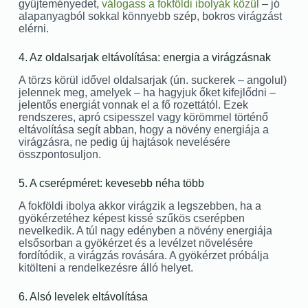
gyűjteményedet,
válogass a fokföldi ibolyák közül
– jó
alapanyagból sokkal könnyebb szép, bokros virágzást
elérni.
4. Az oldalsarjak eltávolítása: energia a virágzásnak
A törzs körül idővel oldalsarjak (ún. suckerek – angolul)
jelennek meg, amelyek – ha hagyjuk őket kifejlődni –
jelentős energiát vonnak el a fő rozettától. Ezek
rendszeres, apró csipesszel vagy körömmel történő
eltávolítása segít abban, hogy a növény energiája a
virágzásra, ne pedig új hajtások nevelésére
összpontosuljon.
5. A cserépméret: kevesebb néha több
A fokföldi ibolya akkor virágzik a legszebben, ha a
gyökérzetéhez képest kissé szűkös cserépben
nevelkedik. A túl nagy edényben a növény energiája
elsősorban a gyökérzet és a levélzet növelésére
fordítódik, a virágzás rovására. A gyökérzet próbálja
kitölteni a rendelkezésre álló helyet.
6. Alsó levelek eltávolítása