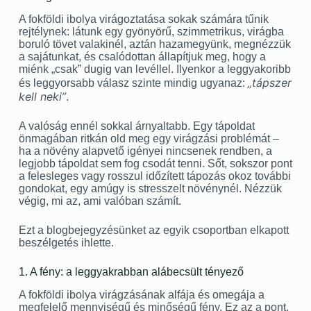
A fokföldi ibolya virágoztatása sokak számára tűnik
rejtélynek: látunk egy gyönyörű, szimmetrikus, virágba
boruló tövet valakinél, aztán hazamegyünk, megnézzük
a sajátunkat, és csalódottan állapítjuk meg, hogy a
miénk „csak” dugig van levéllel. Ilyenkor a leggyakoribb
„tápszer
és leggyorsabb válasz szinte mindig ugyanaz:
kell neki”
.
A valóság ennél sokkal árnyaltabb. Egy tápoldat
önmagában ritkán old meg egy virágzási problémát –
ha a növény alapvető igényei nincsenek rendben, a
legjobb tápoldat sem fog csodát tenni. Sőt, sokszor pont
a felesleges vagy rosszul időzített tápozás okoz további
gondokat, egy amúgy is stresszelt növénynél. Nézzük
végig, mi az, ami valóban számít.
Ezt a blogbejegyzésünket az egyik csoportban elkapott
beszélgetés ihlette.
1. A fény: a leggyakrabban alábecsült tényező
A fokföldi ibolya virágzásának alfája és omegája a
megfelelő mennyiségű és minőségű fény. Ez az a pont,