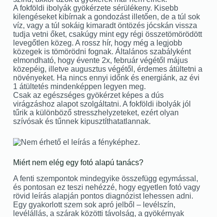
A fokföldi ibolyák gyökérzete sérülékeny. Kisebb
kilengéseket kibírnak a gondozást illetően, de a túl sok
víz, vagy a túl sokáig kimaradt öntözés jócskán vissza
tudja vetni őket, csakúgy mint egy régi összetömörödött
levegőtlen közeg. A rossz hír, hogy még a legjobb
közegek is tömörödni fognak. Általános szabályként
elmondható, hogy évente 2x, február végétől május
közepéig, illetve augusztus végétől, érdemes átültetni a
növényeket. Ha nincs ennyi időnk és energiánk, az évi
1 átültetés mindenképpen legyen meg.
Csak az egészséges gyökérzet képes a dús
virágzáshoz alapot szolgáltatni. A fokföldi ibolyák jól
tűrik a különböző stresszhelyzeteket, ezért olyan
szívósak és tűnnek kipusztíthatatlannak.
Miért nem elég egy fotó alapú tanács?
A fenti szempontok mindegyike összefügg egymással,
és pontosan ez teszi nehézzé, hogy egyetlen fotó vagy
rövid leírás alapján pontos diagnózist lehessen adni.
Egy gyakorlott szem sok apró jelből – levélszín,
levélállás, a szárak közötti távolság, a gyökérnyak