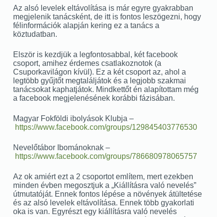
Az alsó levelek eltávolítása is már egyre gyakrabban
megjelenik tanácsként, de itt is fontos leszögezni, hogy
félinformációk alapján kering ez a tanács a
köztudatban.
Elször is kezdjük a legfontosabbal, két facebook
csoport, amihez érdemes csatlakoznotok (a
Csuporkavilágon kívül). Ez a két csoport az, ahol a
legtöbb gyűjtőt megtaláljátok és a legjobb szakmai
tanácsokat kaphatjátok. Mindkettőt én alapítottam még
a facebook megjelenésének korábbi fázisában.
Magyar Fokföldi ibolyások Klubja –
https://www.facebook.com/groups/129845403776530
Nevelőtábor Ibománoknak –
https://www.facebook.com/groups/786680978065757
Az ok amiért ezt a 2 csoportot említem, mert ezekben
minden évben megosztjuk a „Kiállításra való nevelés”
útmutatóját. Ennek fontos lépése a növények átültetése
és az alsó levelek eltávolítása. Ennek több gyakorlati
oka is van. Egyrészt egy kiállításra való nevelés